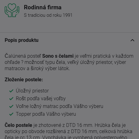
Rodinná firma
S tradíciou od roku 1991
Popis produktu
Čalúnená posteľ
Sono s čelami
je veľmi pratická v každom
ohľade ? možnosť typu čela, veľký úložný priestor, výber
matracov a široký výber látok.
Zloženie postele:
Úložný priestor
Rošt podľa vašej voľby
Voľne ložný matrac podľa Vášho výberu
Topper podľa Vášho výberu
Čelo postele
je zhotovené z DTD 16 mm. Hrúbka čela je
opticky po obvode rozšírená z DTD 16 mm, celková hrúbka
čela je cc 13 cm. Vypchávka je vyrobená polyesterového