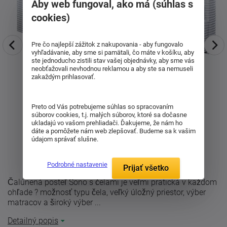
Aby web fungoval, ako má (súhlas s
cookies)
Pre čo najlepší zážitok z nakupovania - aby fungovalo
vyhľadávanie, aby sme si pamätali, čo máte v košíku, aby
ste jednoducho zistili stav vašej objednávky, aby sme vás
neobťažovali nevhodnou reklamou a aby ste sa nemuseli
zakaždým prihlasovať.
Preto od Vás potrebujeme súhlas so spracovaním
súborov cookies, t.j. malých súborov, ktoré sa dočasne
ukladajú vo vašom prehliadači. Ďakujeme, že nám ho
dáte a pomôžete nám web zlepšovať. Budeme sa k vašim
údajom správať slušne.
Podrobné nastavenie
Prijať všetko
Čalúnená posteľ Sono s čelami je veľmi pratická v každom
ohľade ? možnosť typu čela, veľký úložný priestor, výber
matracov a široký výber ...
Detailný popis