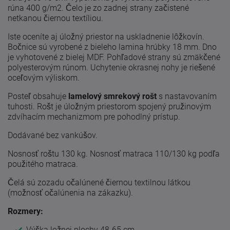
rúna 400 g/m2. Čelo je zo zadnej strany začistené
netkanou čiernou textíliou.
Iste oceníte aj úložný priestor na uskladnenie lôžkovín.
Bočnice sú vyrobené z bieleho lamina hrúbky 18 mm. Dno
je vyhotovené z bielej MDF. Pohľadové strany sú zmäkčené
polyesterovým rúnom. Uchytenie okrasnej nohy je riešené
oceľovým výliskom.
Posteľ obsahuje
lamelový smrekový rošt
s nastavovaním
tuhosti. Rošt je úložným priestorom spojený pružinovým
zdvíhacím mechanizmom pre pohodlný prístup.
Dodávané bez vankúšov.
Nosnosť roštu 130 kg. Nosnosť matraca 110/130 kg podľa
použitého matraca.
Čelá sú zozadu očalúnené čiernou textilnou látkou
(možnosť očalúnenia na zákazku).
Rozmery:
Výška ložnej plochy 48-65 cm