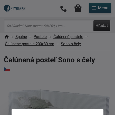
Môj účet
Hľadať
Spálne
Postele
Čalúnené postele
Čalúnené postele 200x80 cm
Sono s čely
Čalúnená posteľ Sono s čely