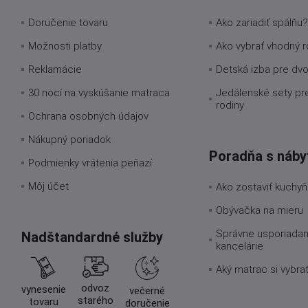
Doručenie tovaru
Ako zariadiť spálňu?
Možnosti platby
Ako vybrať vhodný r
Reklamácie
Detská izba pre dv
30 nocí na vyskúšanie matraca
Jedálenské sety pr
rodiny
Ochrana osobných údajov
Nákupný poriadok
Poradňa s náb
Podmienky vrátenia peňazí
Môj účet
Ako zostaviť kuchy
Obývačka na mieru
Správne usporiadan
Nadštandardné služby
kancelárie
Aký matrac si vybra
odvoz
vynesenie
večerné
starého
tovaru
doručenie