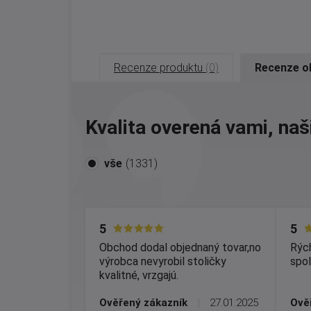
Recenze produktu
(0)
Recenze 
Kvalita overená vami, naš
vše
(1331)
5
5
Obchod dodal objednaný tovar,no
Rých
výrobca nevyrobil stoličky
spol
kvalitné, vrzgajú.
Ověřený zákazník
|
27.01.2025
Ově