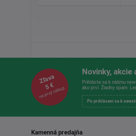
Novinky, akcie 
Zľava
Prihláste sa k nášmu new
5 €
ako prví. Žiadny spam. Le
na prvý nákup
Po prihlásení sa k news
Kamenná predajňa