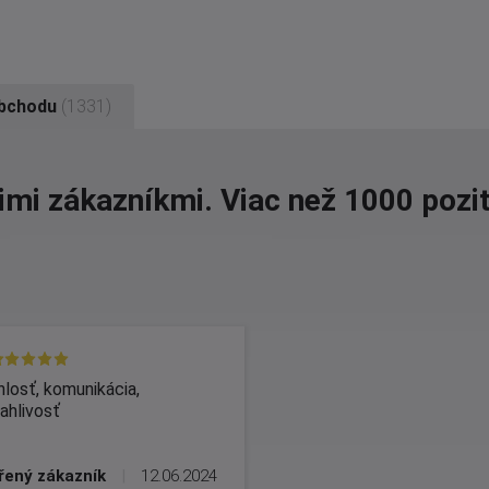
obchodu
(1331)
imi zákazníkmi. Viac než 1000 pozit
losť, komunikácia,
ahlivosť
řený zákazník
|
12.06.2024