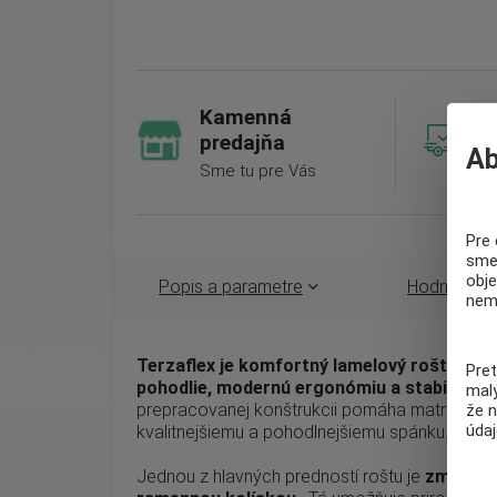
Kamenná
predajňa
Ab
Sme tu pre Vás
Pre 
sme 
obj
Popis a parametre
Hodnotenie
nem
Terzaflex je komfortný lamelový rošt navrh
Pret
pohodlie, modernú ergonómiu a stabilnú o
malý
prepracovanej konštrukcii pomáha matrac lepši
že 
úda
kvalitnejšiemu a pohodlnejšiemu spánku.
Jednou z hlavných predností roštu je
zmäkčen