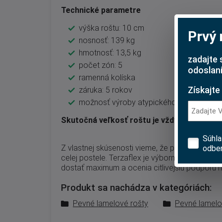
Technické parametre
výška roštu: 10 cm
Prvý
nosnosť: 139 kg
hmotnosť: 13,5 kg
zadajte 
počet zón: 5
odoslaní
ramenná kolíska
Získajte
záruka: 5 rokov
možnosť výroby atypického rozmeru
Skutočná veľkosť roštu je vždy o 1 cm užš
Súhl
Z vlastnej skúsenosti vieme, že práve kvalitný
odber
celej postele. Terzaflex je výbornou voľbou p
dostať maximum a ocenia citlivejšiu podporu na
Produkt sa nachádza v kategóriách:
Pevné lamelové rošty
Pevné lamelo