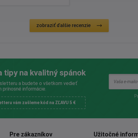
zobraziť ďalšie recenzie
a tipy na kvalitný spánok
sletteru a budete o všetkom vedieť
n prínosné informácie.
P
letteru vám zašleme kód na ZĽAVU 5 €
Pre zákazníkov
Užitočné infor