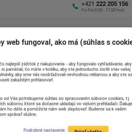
+421
222 205 156
Po-Pia 8:00 - 17:00 hod.
Doprava
Radi poradíme s
ZADARMO
výberom
y web fungoval, ako má (súhlas s cooki
Pri nákupe nad 301 Eur
Nájdite vhodný matrac
čo najlepší zážitok z nakupovania - aby fungovalo vyhľadávanie, aby
si pamätali, čo máte v košíku, aby ste jednoducho zistili stav vašej
ednávky, aby sme vás neobťažovali nevhodnou reklamou a aby ste s
 (0)
useli zakaždým prihlasovať.
nutý pre zákazníkov, ktorí hľadajú vyššie
o od Vás potrebujeme súhlas so spracovaním súborov cookies, t.j.
poru pri každodennom používaní.
Vďaka
ch súborov, ktoré sa dočasne ukladajú vo vašom prehliadači. Ďakuj
e kopírovať krivky tela a prispieva ku
nám ho dáte a pomôžete nám web zlepšovať. Budeme sa k vašim
jom správať slušne.
á ramenná oblasť s vŕtanými lamelami a
Podrobné nastavenie
Prijať všetko