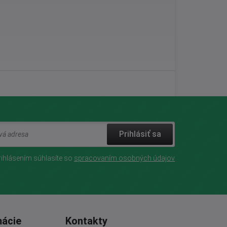
Prihlásiť sa
rihlásením súhlasíte so
spracovaním osobných údajov
mácie
Kontakty