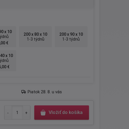
u
90 x 10
200 x 80 x 10
200 x 90 x 10
týdnů
1-3 týdnů
1-3 týdnů
,00 €
40 x 10
týdnů
,00 €
Piatok 28. 8. u vás
Vložiť do košíka