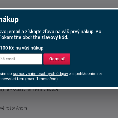
 nákup
svoj email a získajte zľavu na váš prvý nákup. Po
 okamžite obdržíte zľavový kód.
 100 Kč na váš nákup
Odoslať
ia ao 5 cm kratšia ako uvedený rozmer.
asím so
spracovaním osobných údajov
a s prihlásením na
 rošt dokáže výrazne ovplyvniť výsledný komfort
 newsletteru (max. 1 mesačne).
re zákazníkov, ktorí chcú zo svojho matraca
jmä v oblasti ramien a chrbtice.
vé rošty Ahorn