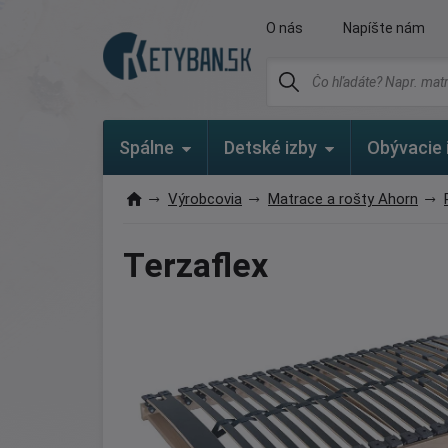
O nás
Napíšte nám
Spálne
Detské izby
Obývacie 
Výrobcovia
Matrace a rošty Ahorn
Terzaflex