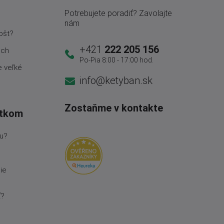
Potrebujete poradiť? Zavolajte
nám
ošt?
+421
222 205 156
och
Po-Pia 8:00 - 17:00 hod.
e veľké
info@ketyban.sk
Zostaňme v kontakte
ytkom
ňu?
ie
ť?