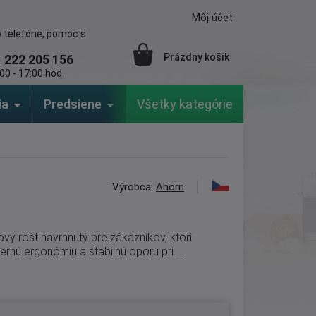
Môj účet
 telefóne, pomoc s
Prázdny košík
1
222 205 156
00 - 17:00 hod.
ia
Predsiene
Výrobcovia
Všetky kategórie
Záhrada
Výrobca:
Ahorn
ový rošt navrhnutý pre zákazníkov, ktorí
rnú ergonómiu a stabilnú oporu pri ...