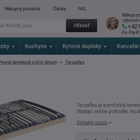
Nákupný poriadok
Články
FAQ
Nákup po
výberom
Hľadať
+42
Po-Pia 8:
izby
Kuchyne
Bytové doplnky
Kancelár
Pevné lamelové rošty Ahorn
Terzaflex
Terzaflex je komfortný lamel
hľadajú vyššie pohodlie, mode
Detailný popis