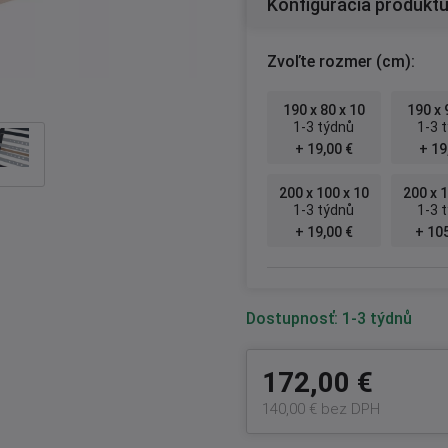
Konfigurácia produkt
Zvoľte rozmer (cm):
190 x 80 x 10
190 x 
1-3 týdnů
1-3 
+ 19,00 €
+ 19
200 x 100 x 10
200 x 1
1-3 týdnů
1-3 
+ 19,00 €
+ 105
Dostupnosť:
1-3 týdnů
172,00 €
140,00 € bez DPH