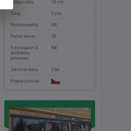
Výška roštu:
10 cm
Zóny:
5 zón
Polohovateľný
NIE
Počet lamiel:
28
S prístupom k
NIE
úložnému
priestoru:
Záručná doba:
5 let
Krajina pôvodu: