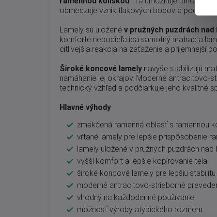
ramennou kolískou
. Tá umožňuje prirodzenej
obmedzuje vznik tlakových bodov a podporuje
Lamely sú uložené
v pružných puzdrách nad
komforte nepodieľa iba samotný matrac a lamel
citlivejšia reakcia na zaťaženie a príjemnejší poc
Široké koncové lamely
navyše stabilizujú ma
namáhanie jej okrajov. Moderné antracitovo-s
technický vzhľad a podčiarkuje jeho kvalitné s
Hlavné výhody
zmäkčená ramenná oblasť s ramennou ko
vŕtané lamely pre lepšie prispôsobenie 
lamely uložené v pružných puzdrách nad
vyšší komfort a lepšie kopírovanie tela
široké koncové lamely pre lepšiu stabilit
moderné antracitovo-strieborné prevede
vhodný na každodenné používanie
možnosť výroby atypického rozmeru