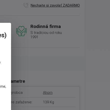
Nechajte si zavolať ZADARMO
Rodinná firma
S tradíciou od roku
es)
1991
a
Parametre
eme,
Výrobca:
Ahorn
Pre zaťaženie:
139 Kg