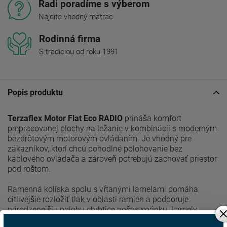
Radi poradíme s výberom
Nájdite vhodný matrac
Rodinná firma
S tradíciou od roku 1991
Popis produktu
Terzaflex Motor Flat Eco RADIO
prináša komfort
prepracovanej plochy na ležanie v kombinácii s moderným
bezdrôtovým motorovým ovládaním. Je vhodný pre
zákazníkov, ktorí chcú pohodlné polohovanie bez
káblového ovládača a zároveň potrebujú zachovať priestor
pod roštom.
Ramenná kolíska spolu s vŕtanými lamelami pomáha
citlivejšie rozložiť tlak v oblasti ramien a podporuje
prirodzenejšiu polohu chrbtice počas spánku. Lamely
uložené v pružných puzdrách nad bočnicou zvyšujú