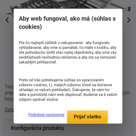
Aby web fungoval, ako má (súhlas s
cookies)
Pre čo najlepší zážitok z nakupovania - aby fungovalo
vyhľadávanie, aby sme si pamätali, čo máte v košíku, aby
ste jednoducho zistili stav vašej objednávky, aby sme vás
neobťažovali nevhodnou reklamou a aby ste sa nemuseli
zakaždým prihlasovať.
Preto od Vás potrebujeme súhlas so spracovaním
súborov cookies, t.j. malých súborov, ktoré sa dočasne
Terzaflex Motor Flat Eco RADIO prináša komfort
ukladajú vo vašom prehliadači. Ďakujeme, že nám ho
prepracovanej plochy na ležanie v kombinácii s moderným
dáte a pomôžete nám web zlepšovať. Budeme sa k vašim
bezdrôtovým motorovým ovládaním. Je ...
údajom správať slušne.
Detailný popis
Podrobné nastavenie
Prijať všetko
Konfigurácia produktu