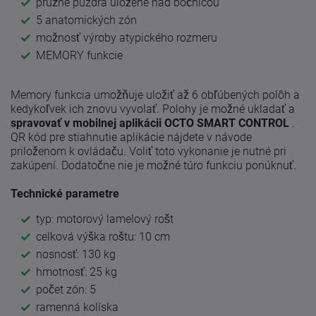
pružné puzdrá uložené nad bočnicou
5 anatomických zón
možnosť výroby atypického rozmeru
MEMORY funkcie
Memory funkcia umožňuje uložiť až 6 obľúbených polôh a
kedykoľvek ich znovu vyvolať. Polohy je možné ukladať a
spravovať v mobilnej aplikácii OCTO SMART CONTROL
.
QR kód pre stiahnutie aplikácie nájdete v návode
priloženom k ovládaču. Voliť toto vykonanie je nutné pri
zakúpení. Dodatočne nie je možné túro funkciu ponúknuť.
Technické parametre
typ: motorový lamelový rošt
celková výška roštu: 10 cm
nosnosť: 130 kg
hmotnosť: 25 kg
počet zón: 5
ramenná kolíska