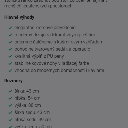
stoličku ľahko zasunúť pod stôl, čo oceníte najmä v
menších jedálenských priestoroch.
Hlavné výhody
elegantné krémové prevedenie
moderný dizajn s dekoratívnym prešitím
príjemné čalúnenie s kašmírovým vzhľadom
pohodlne tvarovaný sedák a operadlo
kvalitná výplň z PU peny
stabilné kovové nohy v ladiacej farbe
vhodná do moderných domácností i kaviarní
Rozmery
šírka: 43 cm
hĺbka: 54 cm
výška: 88 cm
šírka sedu: 43 cm
hĺbka sedu: 39 cm
výška sedu: 50 cm