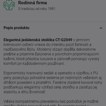
Rodinná firma
S tradíciou od roku 1991
Popis produktu
Elegantná jedálenská stolička CT-G2049
v jemnom
krémovom odtieni vnesie do interiéru pocit ľahkosti a
nadčasového štýlu. Moderný dizajn dopĺňa dekoratívne
prešitie a príjemné čalúnenie s povrchom pripomínajúcim
kašmír, ktoré pôsobia luxusne a zároveň ponúkajú vysoký
komfort pri každodennom používaní.
Ergonomicky tvarovaný sedák a operadlo s výplňou z PU
peny poskytujú pohodlné sedenie pri rodinných večerách aj
dlhšom posedení s priateľmi. Farebne zladené kovové nohy
podčiarkujú elegantný vzhľad celej stoličky a zaisťujú jej
stabilitu a dlhú životnosť.
Vďaka kompaktnému prevedeniu bez podrúčok je možné