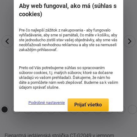
Aby web fungoval, ako má (súhlas s
cookies)
Pre čo najlepší zážitok z nakupovania - aby fungovalo
vyhľadávanie, aby sme si pamätali, čo máte v košíku, aby
ste jednoducho zistili stav vašej objednávky, aby sme vás
neobťažovali nevhodnou reklamou a aby ste sa nemuseli
zakaždým prihlasovať.
Preto od Vás potrebujeme súhlas so spracovaním
súborov cookies, t.j. malých súborov, ktoré sa dočasne
ukladajú vo vašom prehliadači. Ďakujeme, že nám ho
dáte a pomôžete nám web zlepšovať. Budeme sa k vašim
údajom správať slušne.
Podrobné nastavenie
Prijať všetko
Elegantná jedálenská stolička CT-G2049 v jemnom