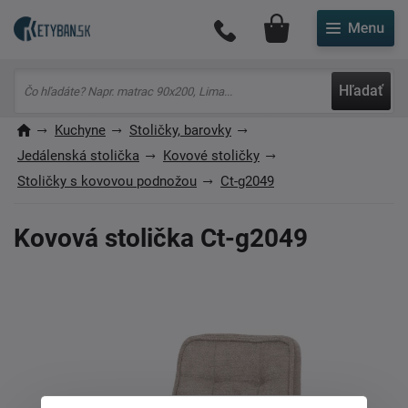
Môj účet
Hľadať
Kuchyne
Stoličky, barovky
Jedálenská stolička
Kovové stoličky
Stoličky s kovovou podnožou
Ct-g2049
Kovová stolička Ct-g2049