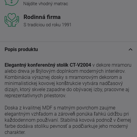
Nájdite vhodný matrac
Rodinná firma
S tradíciou od roku 1991
Popis produktu
Elegantný konferenčný stolík CT-V2004
v dekore mramoru
alebo dreva je štýlovým doplnkom moderných interiérov.
Kombinácia výraznej dosky s mramorovým dekorom a
minimalistickej kovovej konštrukcie vytvára nadčasový
dizajn, ktorý skvele zapadne do obývacej izby, pracovne aj
reprezentatívnych priestorov.
Doska z kvalitnej MDF s matným povrchom zaujme
elegantným vzhľadom a zároveň ponúka ľahkú údržbu pri
každodennom používaní. Stabilná kovová podnož v čiernej
farbe dodáva stolíku pevnosť a podčiarkuje jeho moderný
charakter.