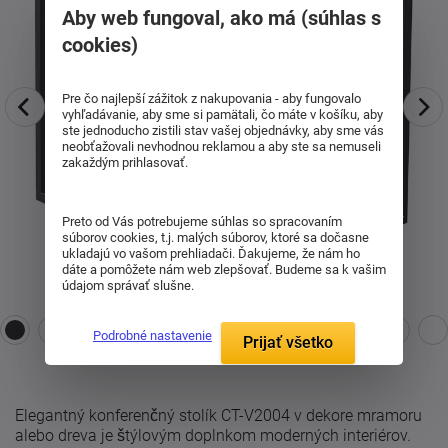
Aby web fungoval, ako má (súhlas s
cookies)
Pre čo najlepší zážitok z nakupovania - aby fungovalo
vyhľadávanie, aby sme si pamätali, čo máte v košíku, aby
ste jednoducho zistili stav vašej objednávky, aby sme vás
neobťažovali nevhodnou reklamou a aby ste sa nemuseli
zakaždým prihlasovať.
Preto od Vás potrebujeme súhlas so spracovaním
súborov cookies, t.j. malých súborov, ktoré sa dočasne
ukladajú vo vašom prehliadači. Ďakujeme, že nám ho
dáte a pomôžete nám web zlepšovať. Budeme sa k vašim
údajom správať slušne.
Podrobné nastavenie
Prijať všetko
Elegantný konferenčný stolík CT-V2004 v dekore mramoru
alebo dreva je štýlovým doplnkom moderných interiérov.