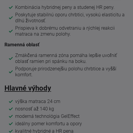
Kombinácia hybridnej peny a studenej HR peny.
Poskytuje stabilnú oporu chrbtici, vysokú elasticitu a
dlhú životnosť.
Prispieva k dobrému odvetraniu a rýchlej reakcii
matraca na zmenu polohy.
Ramenná oblasť
Zmäkčená ramenná zóna pomáha lepšie uvoľniť
oblasť ramien pri spánku na boku.
Podporuje prirodzenejšiu polohu chrbtice a vyšší
komfort.
Hlavné výhody
výška matraca 24 cm
nosnosť až 140 kg
moderná technológia GelEffect
ideálny pomer komfortu a opory
kvalitné hybridné a HR pena