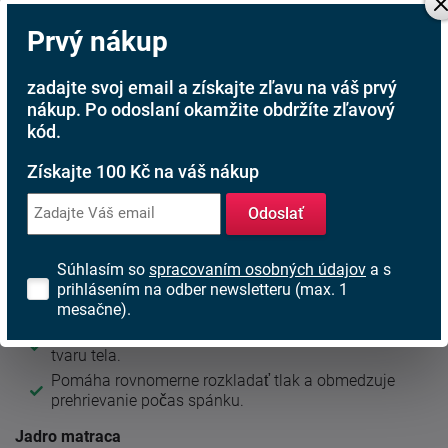
prehrievania alebo nadmerného zaborenia. Výsledkom je
komfortné ležanie s prirodzenou podporou chrbtice po celú
Prvý nákup
noc.
zadajte svoj email a získajte zľavu na váš prvý
Konštrukcia matraca
kombinuje modernú GelEffect penu,
nákup. Po odoslaní okamžite obdržíte zľavový
hybridnú penu a kvalitnú studenú HR penu
. Spoločne
vytvárajú odolné jadro s dlhou životnosťou, vysokou
kód.
priedušnosťou a nosnosťou až 140 kg. Komfort dopĺňa
kvalitný poťah BreakPoint
, ktorý je snímateľný, prateľný a
Získajte 100 Kč na váš nákup
podporuje cirkuláciu vzduchu.
Odoslať
Popis zloženia matraca
Súhlasím so
spracovaním osobných údajov
a s
prihlásením na odber newsletteru (max. 1
Komfortná vrstva GelEffect
mesačne).
Moderná GelEffect pena sa príjemne prispôsobuje
tvaru tela.
Pomáha rovnomerne rozkladať tlak a obmedzuje
prehrievanie počas spánku.
Jadro matraca