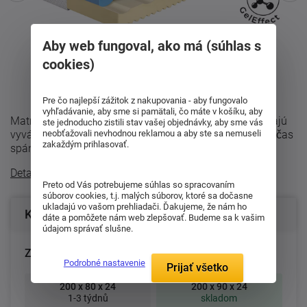
Aby web fungoval, ako má (súhlas s
cookies)
Pre čo najlepší zážitok z nakupovania - aby fungovalo
vyhľadávanie, aby sme si pamätali, čo máte v košíku, aby
Matrac Synora 24 je navrhnutý pre všetkých, ktorí hľadajú
ste jednoducho zistili stav vašej objednávky, aby sme vás
vyvážené spojenie pohodlia, opory a príjemnej klímy počas
neobťažovali nevhodnou reklamou a aby ste sa nemuseli
zakaždým prihlasovať.
spánku. Vďaka modernej ...
Detailný popis
Preto od Vás potrebujeme súhlas so spracovaním
súborov cookies, t.j. malých súborov, ktoré sa dočasne
ukladajú vo vašom prehliadači. Ďakujeme, že nám ho
Konfigurácia produktu
dáte a pomôžete nám web zlepšovať. Budeme sa k vašim
údajom správať slušne.
Zvoľte rozmer matraca (cm):
Podrobné nastavenie
Prijať všetko
200 x 80 x 24
200 x 90 x 24
1-3 týdnů
skladom