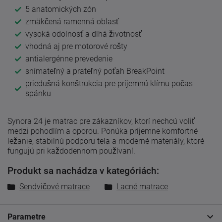
5 anatomických zón
zmäkčená ramenná oblasť
vysoká odolnosť a dlhá životnosť
vhodná aj pre motorové rošty
antialergénne prevedenie
snímateľný a prateľný poťah BreakPoint
priedušná konštrukcia pre príjemnú klímu počas
spánku
Synora 24 je matrac pre zákazníkov, ktorí nechcú voliť
medzi pohodlím a oporou. Ponúka príjemne komfortné
ležanie, stabilnú podporu tela a moderné materiály, ktoré
fungujú pri každodennom používaní.
Produkt sa nachádza v kategóriách:
Sendvičové matrace
Lacné matrace
Parametre