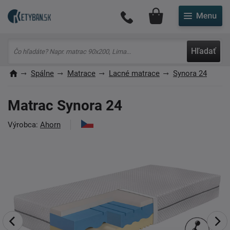
Môj účet
Hľadať
Spálne
Matrace
Lacné matrace
Synora 24
Matrac Synora 24
Výrobca:
Ahorn