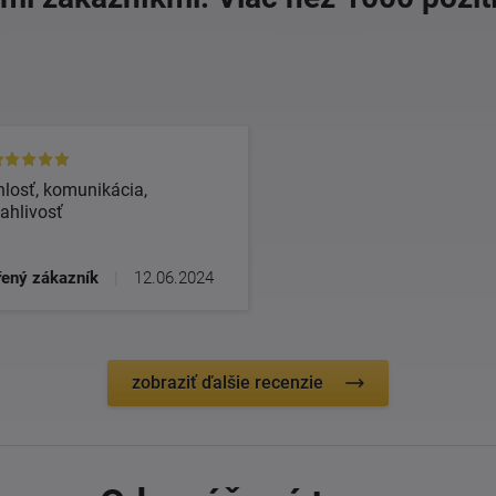
losť, komunikácia,
ahlivosť
ený zákazník
|
12.06.2024
zobraziť ďalšie recenzie