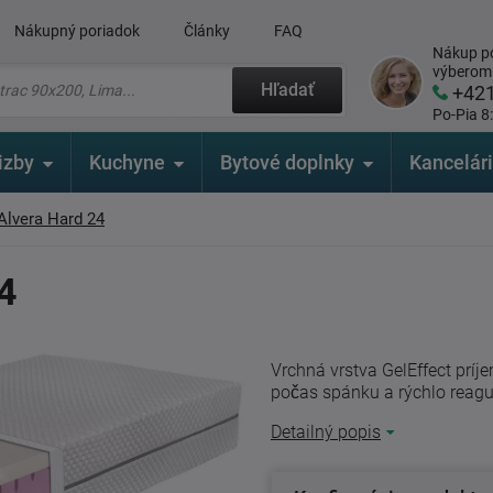
Nákupný poriadok
Články
FAQ
Nákup po
výberom
Hľadať
+42
Po-Pia 8
izby
Kuchyne
Bytové doplnky
Kancelár
Alvera Hard 24
4
Vrchná vrstva GelEffect príj
počas spánku a rýchlo reagu
Detailný popis