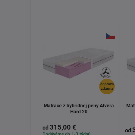
doprava
zdarma
Matrace z hybridnej peny Alvera
Mat
Hard 20
315,00 €
od
od
Dodáváme do 1-3 týdnů