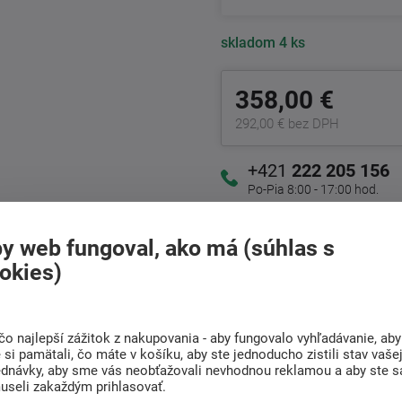
skladom
4 ks
358,00 €
292,00 € bez DPH
+421
222 205 156
Po-Pia 8:00 - 17:00 hod.
y web fungoval, ako má (súhlas s
Doprava
Radi poradíme s
okies)
ZADARMO
výberom
Pri nákupe nad 301 Eur
Nájdite vhodný matrac
čo najlepší zážitok z nakupovania - aby fungovalo vyhľadávanie, aby
si pamätali, čo máte v košíku, aby ste jednoducho zistili stav vaše
ednávky, aby sme vás neobťažovali nevhodnou reklamou a aby ste s
useli zakaždým prihlasovať.
(0)
Súvisiaci tovar (4)