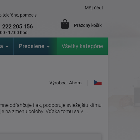
Môj účet
 telefóne, pomoc s
Prázdny košík
1
222 205 156
:00 - 17:00 hod.
ia
Predsiene
Výrobcovia
Všetky kategórie
Záhrada
Výrobca:
Ahorn
emne odľahčuje tlak, podporuje sviežejšiu klímu
je na zmenu polohy. Vďaka tomu sa v ...