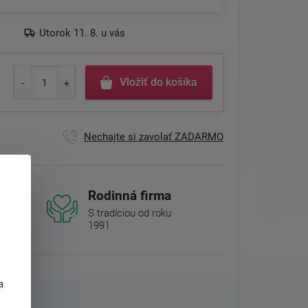
Utorok 11. 8. u vás
Vložiť do košíka
Nechajte si zavolať ZADARMO
Rodinná firma
S tradíciou od roku
1991
j
a