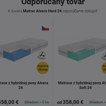
Odporúčaný tovar
K tovaru
Matrac Alvera Hard 24
odporúčame dokúpiť:
doprava
do
zdarma
z
race z hybridnej peny Alvera
Matrace z hybridnej peny Al
24
Soft 24
358,00 €
358,00 €
Skladom > 5 ks
Skladom >
od