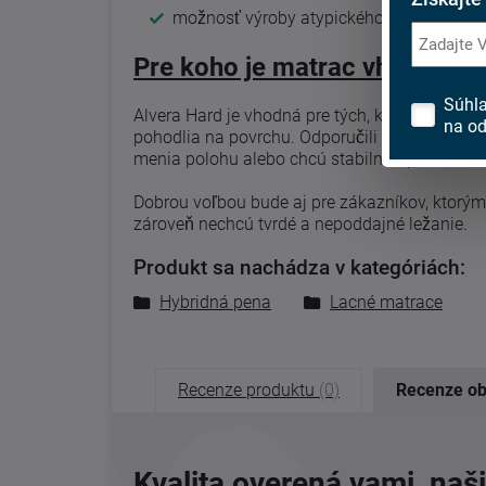
možnosť výroby atypického rozmeru
Pre koho je matrac vhodný
Súhl
Alvera Hard je vhodná pre tých, ktorí preferuj
na od
pohodlia na povrchu. Odporučili by sme ju hlav
menia polohu alebo chcú stabilnú oporu bez 
Dobrou voľbou bude aj pre zákazníkov, ktorým
zároveň nechcú tvrdé a nepoddajné ležanie.
Produkt sa nachádza v kategóriách:
Hybridná pena
Lacné matrace
Recenze produktu
(0)
Recenze o
Kvalita overená vami, naš