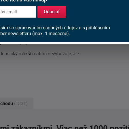
Odoslať
asím so
spracovaním osobných údajov
a s prihlásením
ú pevnejšie matrace, ale nechcú sa vzdať
ber newsletteru (max. 1 mesačne).
ne užívateľom, ktorí spia na chrbte, často
výrazného prepadania.
 klasický mäkší matrac nevyhovuje, ale
bchodu
(1331)
imi zákazníkmi. Viac než 1000 pozit