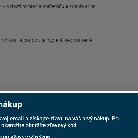
v oblasti ramien a spríjemňuje spanie aj pri
vlhkosť a podporuje hygienické prostredie
 nákup
svoj email a získajte zľavu na váš prvý nákup. Po
 okamžite obdržíte zľavový kód.
 100 Kč na váš nákup