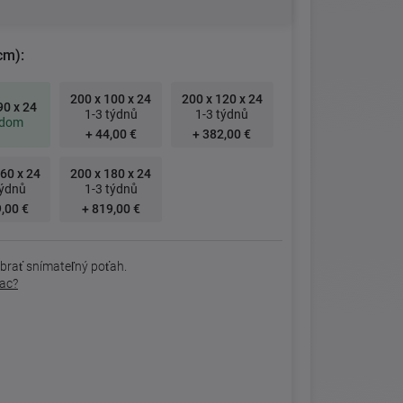
cm):
200 x 100 x 24
200 x 120 x 24
90 x 24
1-3 týdnů
1-3 týdnů
adom
+ 44,00 €
+ 382,00 €
60 x 24
200 x 180 x 24
týdnů
1-3 týdnů
,00 €
+ 819,00 €
brať snímateľný poťah.
rac?