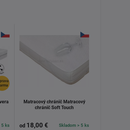
prava
darma
vera
Matracový chránič Matracový
chránič Soft Touch
18,00 €
 5 ks
Skladom > 5 ks
od