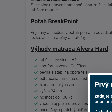
Odľahčená ramenná oblasť
Špeciálne upravená ramenná zóna znižuje tlak 
tuhšom matraci.
Poťah BreakPoint
Príjemný a priedušný poťah pomáha odvádzať 
lôžka. Je snímateľný a prateľný.
Výhody matraca Alvera Hard
tuhšie prevedenie H4
komfortná vrstva GelEffect
pevná a stabilná opora tela
odľahčená ramenná oblasť
Prvý
5 anatomických zón
výška 24 cm
zadajte 
nosnosť do 130 kg
odoslaní
vhodná aj pre motorové rošty
priedušný a prateľný poťah BreakPoint
Získajte