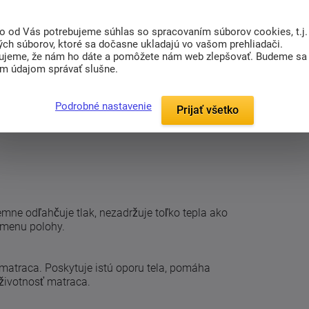
to od Vás potrebujeme súhlas so spracovaním súborov cookies, t.j.
lak,
podporuje sviežejšiu klímu počas spánku a
ých súborov, ktoré sa dočasne ukladajú vo vašom prehliadači.
a v matraci zbytočne neboríte a ľahko sa na
ujeme, že nám ho dáte a pomôžete nám web zlepšovať. Budeme sa
im údajom správať slušne.
ilnú oporu tela a pomáha udržať chrbticu v
Podrobné nastavenie
í matrac H4, odľahčená ramenná oblasť
Prijať všetko
blasti ramien. Alvera Hard tak spája pevnú
mne odľahčuje tlak, nezadržuje toľko tepla ako
zmenu polohy.
 matraca. Poskytuje istú oporu tela, pomáha
životnosť matraca.