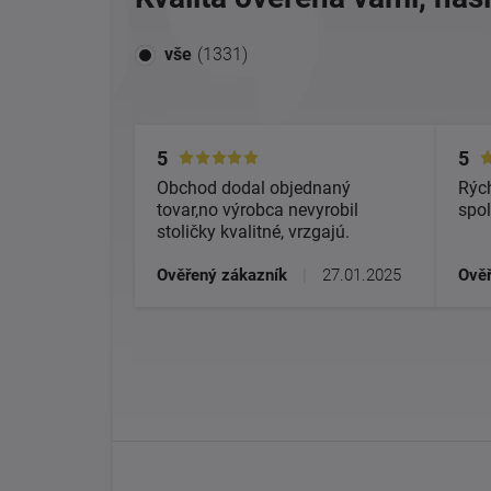
vše
(1331)
5
5
Obchod dodal objednaný
Rých
tovar,no výrobca nevyrobil
spol
stoličky kvalitné, vrzgajú.
Ověřený zákazník
|
27.01.2025
Ověř