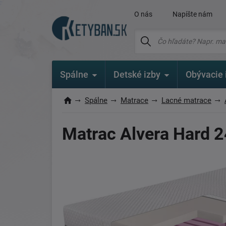
O nás
Napíšte nám
Spálne
Detské izby
Obývacie 
Spálne
Matrace
Lacné matrace
Matrac Alvera Hard 2