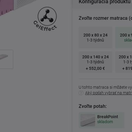
Konfigurácia produktu
Zvoľte rozmer matraca (
200 x 80 x 24
200 x 
1-3 týdnů
skl
200 x 140 x 24
200 x 1
1-3 týdnů
1-3 
+ 552,00 €
+ 819
U tohto matraca si môžete vy
Aký poťah vybrať na mat
Zvoľte potah:
BreakPoint
skladom