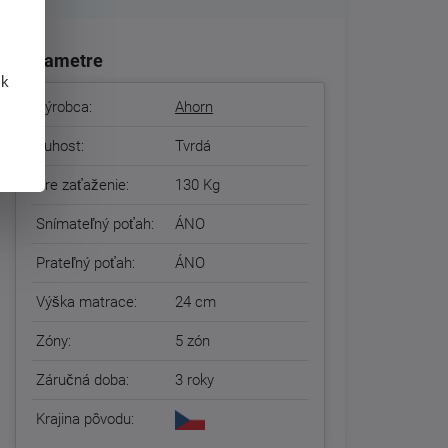
Parametre
 k
Výrobca:
Ahorn
Tuhost:
Tvrdá
Pre zaťaženie:
130 Kg
Snímateľný poťah:
ÁNO
Prateľný poťah:
ÁNO
Výška matrace:
24 cm
Zóny:
5 zón
Záručná doba:
3 roky
Krajina pôvodu: