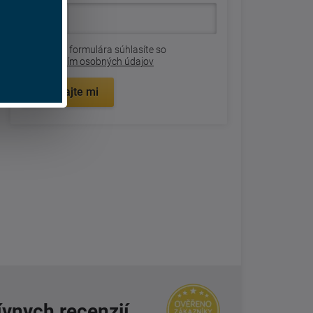
Odoslaním formulára súhlasíte so
spracovaním osobných údajov
Zavolajte mi
ívnych recenzií.