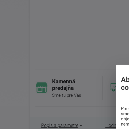
Ab
Kamenná
co
predajňa
Sme tu pre Vás
Pre 
sme 
obj
nem
Popis a parametre
Hodnotenie 