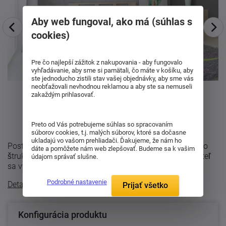
Aby web fungoval, ako má (súhlas s
cookies)
Pre čo najlepší zážitok z nakupovania - aby fungovalo
vyhľadávanie, aby sme si pamätali, čo máte v košíku, aby
ste jednoducho zistili stav vašej objednávky, aby sme vás
neobťažovali nevhodnou reklamou a aby ste sa nemuseli
zakaždým prihlasovať.
Preto od Vás potrebujeme súhlas so spracovaním
súborov cookies, t.j. malých súborov, ktoré sa dočasne
ukladajú vo vašom prehliadači. Ďakujeme, že nám ho
Posteľ Nela sa vyrába v prevedení buk-cink alebo dub so
dáte a pomôžete nám web zlepšovať. Budeme sa k vašim
štruktúrou dreva moderného parketového designu. Posteľ
údajom správať slušne.
sa vyrába z bukového alebo ...
Podrobné nastavenie
Detailný popis
Prijať všetko
Konfigurácia produktu