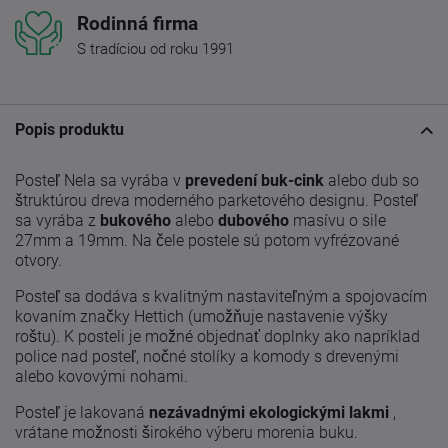
Rodinná firma
S tradíciou od roku 1991
Popis produktu
Posteľ Nela sa vyrába v
prevedení buk-cink
alebo dub so
štruktúrou dreva moderného parketového designu. Posteľ
sa vyrába z
bukového
alebo
dubového
masívu o sile
27mm a 19mm. Na čele postele sú potom vyfrézované
otvory.
Posteľ sa dodáva s kvalitným nastaviteľným a spojovacím
kovaním značky Hettich (umožňuje nastavenie výšky
roštu). K posteli je možné objednať doplnky ako napríklad
police nad posteľ, nočné stolíky a komody s drevenými
alebo kovovými nohami.
Posteľ je lakovaná
nezávadnými ekologickými lakmi
,
vrátane možnosti širokého výberu morenia buku.