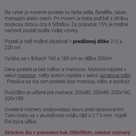
Na výber je morenie postele vo farbe jelša, čerešňa, tabak,
mahagón alebo orech. Pri morení je treba počítať s dlhšou
dodacou dobou cca 6 týždňov. Za príplatok 15% je možné
namoriť posteľ podľa Vašej vzorky.
Posteľ je tiež možné objednať v
predĺženej dĺžke
210 a
220 cm.
Vyrába sa v šírkach 160 a 180 cm av dĺžke 200cm.
Cena postele je bez roštov a matracov. Matrace nájdete v
sekcii
matrace
, rošty potom nájdete v sekcii
lamelové rošty
.
Predáva sa iba rám postele (bez matraca, roštu a stolíka)!
Dvojlôžko je určené pre matrace: 200x80, 200x90, 200x160,
200x180.
Uvedené
rozmery zodpovedajú
stavu
pred
opracovaním
.
Tieto
miery
sa
v skutočnosti
môžu líšiť
o 2
?
3
mm. Výplň
čiel býva užšia.
Skladom iba v prevedení buk 200x90cm, ostatné rozmery