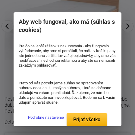
Aby web fungoval, ako má (súhlas s
cookies)
Pre čo najlepší zážitok z nakupovania - aby fungovalo
vyhľadávanie, aby sme si pamätali, čo máte v košíku, aby
ste jednoducho zistili stav vašej objednávky, aby sme vás
neobťažovali nevhodnou reklamou a aby ste sa nemuseli
zakaždým prihlasovať.
Preto od Vás potrebujeme súhlas so spracovaním
súborov cookies, t.j. malých súborov, ktoré sa dočasne
ukladajú vo vašom prehliadači. Ďakujeme, že nám ho
dáte a pomôžete nám web zlepšovať. Budeme sa k vašim
Posteľ Mona s plným čelom . Vyrába sa z buku-cink alebo
údajom správať slušne.
dubu so štruktúrou dreva v modernom parketovom dizajne.
Posteľ sa vyrába z bukového ...
Podrobné nastavenie
Prijať všetko
Detailný popis