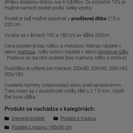
dlhšou dodacou dobou cca 6 týždňov. Za príplatok 15% je
možné namoriť posteľ podľa Vašej vzorky.
Posteľ je tiež možné objednať v
predĺženej dĺžke
210 a
220 cm.
Vyrába sa v šírkach 160 a 180 cm av dĺžke 200cm.
Cena postele je bez roštov a matracov. Matrac nájdete v
sekcii
matraca
, rošty potom nájdete v sekcii
lamelové rošty
.
Predáva sa iba rám postele (bez matraca, roštu a stolíka)!
Dvojlôžko je určené pre matrace: 200x80, 200x90, 200x160,
200x180.
Uvedené
rozmery zodpovedajú
stavu
pred
opracovaním
.
Tieto
miery
sa
v skutočnosti
môžu líšiť
o 2
?
3
mm. Výplň
čiel býva užšia.
Produkt sa nachádza v kategóriách:
Drevené postele
Postele z masívu
Postele z masívu 190x90 cm