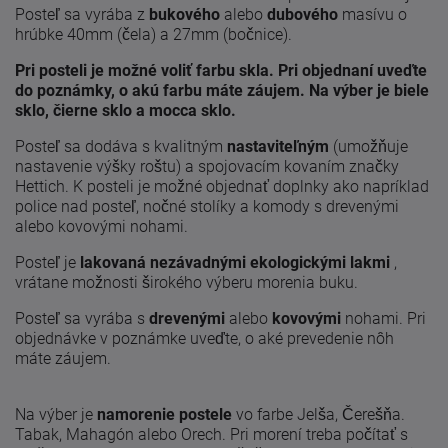
Posteľ sa vyrába z
bukového
alebo
dubového
masívu o
hrúbke 40mm (čela) a 27mm (bočnice).
Pri posteli je možné voliť farbu skla. Pri objednaní uveďte
do poznámky, o akú farbu máte záujem. Na výber je biele
sklo, čierne sklo a mocca sklo.
Posteľ sa dodáva s kvalitným
nastaviteľným
(umožňuje
nastavenie výšky roštu) a spojovacím kovaním značky
Hettich. K posteli je možné objednať doplnky ako napríklad
police nad posteľ, nočné stolíky a komody s drevenými
alebo kovovými nohami.
Posteľ je
lakovaná nezávadnými ekologickými lakmi
,
vrátane možnosti širokého výberu morenia buku.
Posteľ sa vyrába s
drevenými
alebo
kovovými
nohami. Pri
objednávke v poznámke uveďte, o aké prevedenie nôh
máte záujem.
Na výber je
namorenie postele
vo farbe Jelša, Čerešňa.
Tabak, Mahagón alebo Orech. Pri morení treba počítať s