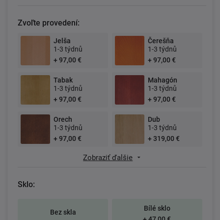
Zvoľte provedení:
Jelša
Čerešňa
1-3 týdnů
1-3 týdnů
+ 97,00 €
+ 97,00 €
Tabak
Mahagón
1-3 týdnů
1-3 týdnů
+ 97,00 €
+ 97,00 €
Orech
Dub
1-3 týdnů
1-3 týdnů
+ 97,00 €
+ 319,00 €
Zobraziť ďalšie
Sklo:
Bílé sklo
Bez skla
+ 47,00 €