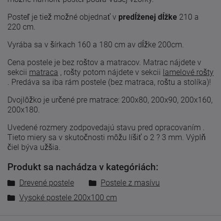
Posteľ je tiež možné objednať v
predĺženej dĺžke
210 a
220 cm.
Vyrába sa v šírkach 160 a 180 cm av dĺžke 200cm.
Cena postele je bez roštov a matracov. Matrac nájdete v
sekcii
matraca
, rošty potom nájdete v sekcii
lamelové rošty
.
Predáva sa iba rám postele (bez matraca, roštu a stolíka)!
Dvojlôžko je určené pre matrace: 200x80, 200x90, 200x160,
200x180.
Uvedené
rozmery zodpovedajú
stavu
pred
opracovaním
.
Tieto
miery
sa
v skutočnosti
môžu líšiť
o 2
?
3
mm. Výplň
čiel býva užšia.
Produkt sa nachádza v kategóriách:
Drevené postele
Postele z masívu
Vysoké postele 200x100 cm