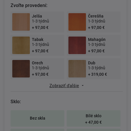
Zvoľte provedení:
Jelša
Čerešňa
1-3 týdnů
1-3 týdnů
+ 97,00 €
+ 97,00 €
Tabak
Mahagón
1-3 týdnů
1-3 týdnů
+ 97,00 €
+ 97,00 €
Orech
Dub
1-3 týdnů
1-3 týdnů
+ 97,00 €
+ 319,00 €
Zobraziť ďalšie
Sklo:
Bílé sklo
Bez skla
+ 47,00 €