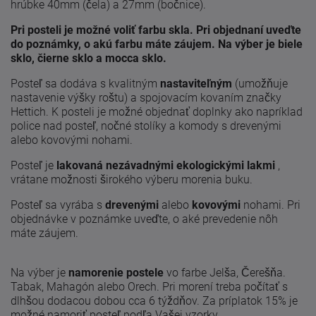
hrúbke 40mm (čela) a 27mm (bočnice).
Pri posteli je možné voliť farbu skla. Pri objednaní uveďte
do poznámky, o akú farbu máte záujem. Na výber je biele
sklo, čierne sklo a mocca sklo.
Posteľ sa dodáva s kvalitným
nastaviteľným
(umožňuje
nastavenie výšky roštu) a spojovacím kovaním značky
Hettich. K posteli je možné objednať doplnky ako napríklad
police nad posteľ, nočné stolíky a komody s drevenými
alebo kovovými nohami.
Posteľ je
lakovaná nezávadnými ekologickými lakmi
,
vrátane možnosti širokého výberu morenia buku.
Posteľ sa vyrába s
drevenými
alebo
kovovými
nohami. Pri
objednávke v poznámke uveďte, o aké prevedenie nôh
máte záujem.
Na výber je
namorenie postele
vo farbe Jelša, Čerešňa.
Tabak, Mahagón alebo Orech. Pri morení treba počítať s
dlhšou dodacou dobou cca 6 týždňov. Za príplatok 15% je
možné namoriť posteľ podľa Vašej vzorky.