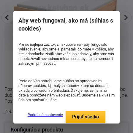
Aby web fungoval, ako má (súhlas s
cookies)
Pre čo najlepší zážitok z nakupovania - aby fungovalo
vyhľadávanie, aby sme si pamätali, čo máte v košíku, aby
ste jednoducho zistili stav vašej objednávky, aby sme vás
neobťažovali nevhodnou reklamou a aby ste sa nemuseli
zakaždým prihlasovať.
Preto od Vás potrebujeme súhlas so spracovaním
súborov cookies, t.j. malých súborov, ktoré sa dočasne
Posteľ Mona s plným čelom . Vyrába sa z buku-cink alebo
ukladajú vo vašom prehliadači. Ďakujeme, že nám ho
dubu so štruktúrou dreva v modernom parketovom dizajne.
dáte a pomôžete nám web zlepšovať. Budeme sa k vašim
údajom správať slušne.
Posteľ sa vyrába z bukového ...
Detailný popis
Podrobné nastavenie
Prijať všetko
Konfigurácia produktu