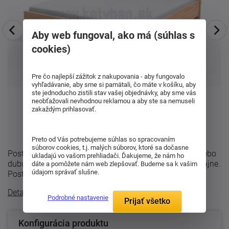
Aby web fungoval, ako má (súhlas s
cookies)
Pre čo najlepší zážitok z nakupovania - aby fungovalo
vyhľadávanie, aby sme si pamätali, čo máte v košíku, aby
ste jednoducho zistili stav vašej objednávky, aby sme vás
neobťažovali nevhodnou reklamou a aby ste sa nemuseli
zakaždým prihlasovať.
Preto od Vás potrebujeme súhlas so spracovaním
súborov cookies, t.j. malých súborov, ktoré sa dočasne
Posteľ Mona s plným čelom . Vyrába sa z buku-cink alebo
ukladajú vo vašom prehliadači. Ďakujeme, že nám ho
dubu so štruktúrou dreva v modernom parketovom dizajne.
dáte a pomôžete nám web zlepšovať. Budeme sa k vašim
údajom správať slušne.
Posteľ sa vyrába z bukového ...
Detailný popis
Podrobné nastavenie
Prijať všetko
Konfigurácia produktu