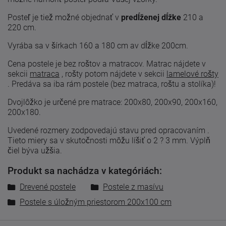
Posteľ je tiež možné objednať v
predĺženej dĺžke
210 a
220 cm.
Vyrába sa v šírkach 160 a 180 cm av dĺžke 200cm.
Cena postele je bez roštov a matracov. Matrac nájdete v
sekcii
matraca
, rošty potom nájdete v sekcii
lamelové rošty
.
Predáva sa iba rám postele (bez matraca, roštu a stolíka)!
Dvojlôžko je určené pre matrace: 200x80, 200x90, 200x160,
200x180.
Uvedené
rozmery zodpovedajú
stavu
pred
opracovaním
.
Tieto
miery
sa
v skutočnosti
môžu líšiť
o 2
?
3
mm. Výplň
čiel býva užšia.
Produkt sa nachádza v kategóriách:
Drevené postele
Postele z masívu
Postele s úložným priestorom 200x100 cm