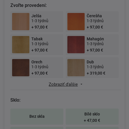
Zvoľte provedení:
Jelša
Čerešňa
1-3 týdnů
1-3 týdnů
+ 97,00 €
+ 97,00 €
Tabak
Mahagón
1-3 týdnů
1-3 týdnů
+ 97,00 €
+ 97,00 €
Orech
Dub
1-3 týdnů
1-3 týdnů
+ 97,00 €
+ 319,00 €
Zobraziť ďalšie
Sklo:
Bílé sklo
Bez skla
+ 47,00 €