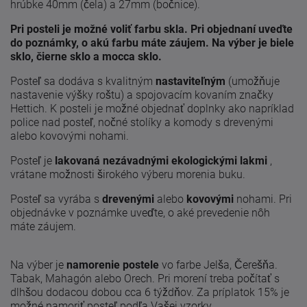
hrúbke 40mm (čela) a 27mm (bočnice).
Pri posteli je možné voliť farbu skla. Pri objednaní uveďte
do poznámky, o akú farbu máte záujem. Na výber je biele
sklo, čierne sklo a mocca sklo.
Posteľ sa dodáva s kvalitným
nastaviteľným
(umožňuje
nastavenie výšky roštu) a spojovacím kovaním značky
Hettich. K posteli je možné objednať doplnky ako napríklad
police nad posteľ, nočné stolíky a komody s drevenými
alebo kovovými nohami.
Posteľ je
lakovaná nezávadnými ekologickými lakmi
,
vrátane možnosti širokého výberu morenia buku.
Posteľ sa vyrába s
drevenými
alebo
kovovými
nohami. Pri
objednávke v poznámke uveďte, o aké prevedenie nôh
máte záujem.
Na výber je
namorenie postele
vo farbe Jelša, Čerešňa.
Tabak, Mahagón alebo Orech. Pri morení treba počítať s
dlhšou dodacou dobou cca 6 týždňov. Za príplatok 15% je
možné namoriť posteľ podľa Vašej vzorky.