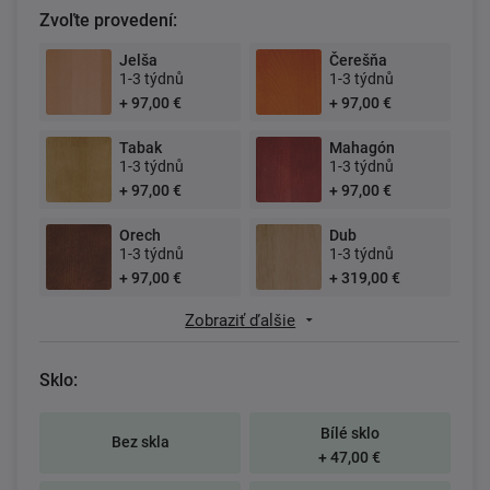
Zvoľte provedení:
Jelša
Čerešňa
1-3 týdnů
1-3 týdnů
+ 97,00 €
+ 97,00 €
Tabak
Mahagón
1-3 týdnů
1-3 týdnů
+ 97,00 €
+ 97,00 €
Orech
Dub
1-3 týdnů
1-3 týdnů
+ 97,00 €
+ 319,00 €
Zobraziť ďalšie
Sklo:
Bílé sklo
Bez skla
+ 47,00 €