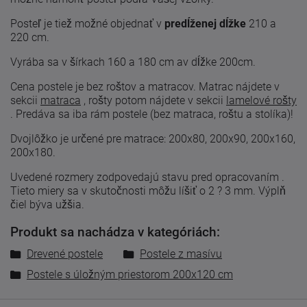
Posteľ je tiež možné objednať v
predĺženej dĺžke
210 a
220 cm.
Vyrába sa v šírkach 160 a 180 cm av dĺžke 200cm.
Cena postele je bez roštov a matracov. Matrac nájdete v
sekcii
matraca
, rošty potom nájdete v sekcii
lamelové rošty
.
Predáva sa iba rám postele (bez matraca, roštu a stolíka)!
Dvojlôžko je určené pre matrace: 200x80, 200x90, 200x160,
200x180.
Uvedené
rozmery zodpovedajú
stavu
pred
opracovaním
.
Tieto
miery
sa
v skutočnosti
môžu líšiť
o 2
?
3
mm. Výplň
čiel býva užšia.
Produkt sa nachádza v kategóriách:
Drevené postele
Postele z masívu
Postele s úložným priestorom 200x120 cm