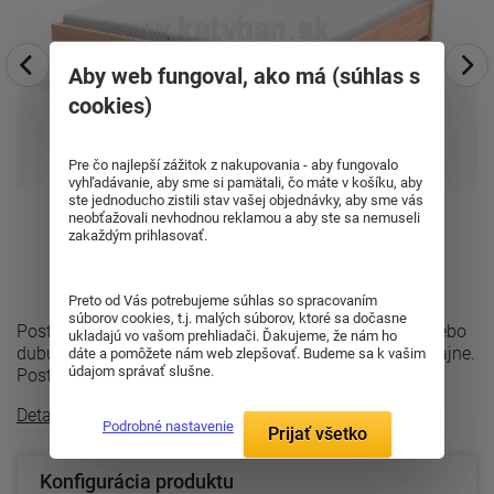
Aby web fungoval, ako má (súhlas s
cookies)
Pre čo najlepší zážitok z nakupovania - aby fungovalo
vyhľadávanie, aby sme si pamätali, čo máte v košíku, aby
ste jednoducho zistili stav vašej objednávky, aby sme vás
neobťažovali nevhodnou reklamou a aby ste sa nemuseli
zakaždým prihlasovať.
Preto od Vás potrebujeme súhlas so spracovaním
súborov cookies, t.j. malých súborov, ktoré sa dočasne
Posteľ Mona s plným čelom . Vyrába sa z buku-cink alebo
ukladajú vo vašom prehliadači. Ďakujeme, že nám ho
dubu so štruktúrou dreva v modernom parketovom dizajne.
dáte a pomôžete nám web zlepšovať. Budeme sa k vašim
údajom správať slušne.
Posteľ sa vyrába z bukového ...
Detailný popis
Podrobné nastavenie
Prijať všetko
Konfigurácia produktu