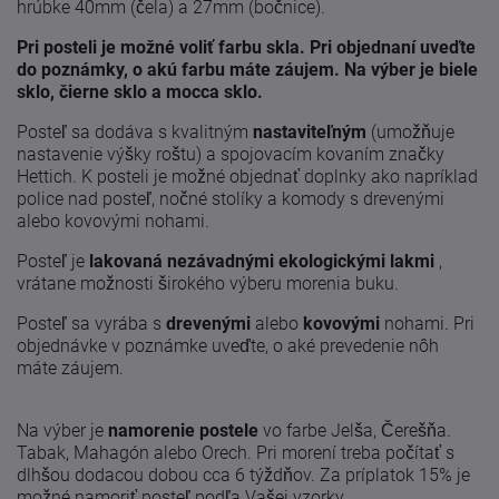
hrúbke 40mm (čela) a 27mm (bočnice).
Pri posteli je možné voliť farbu skla. Pri objednaní uveďte
do poznámky, o akú farbu máte záujem. Na výber je biele
sklo, čierne sklo a mocca sklo.
Posteľ sa dodáva s kvalitným
nastaviteľným
(umožňuje
nastavenie výšky roštu) a spojovacím kovaním značky
Hettich. K posteli je možné objednať doplnky ako napríklad
police nad posteľ, nočné stolíky a komody s drevenými
alebo kovovými nohami.
Posteľ je
lakovaná nezávadnými ekologickými lakmi
,
vrátane možnosti širokého výberu morenia buku.
Posteľ sa vyrába s
drevenými
alebo
kovovými
nohami. Pri
objednávke v poznámke uveďte, o aké prevedenie nôh
máte záujem.
Na výber je
namorenie postele
vo farbe Jelša, Čerešňa.
Tabak, Mahagón alebo Orech. Pri morení treba počítať s
dlhšou dodacou dobou cca 6 týždňov. Za príplatok 15% je
možné namoriť posteľ podľa Vašej vzorky.