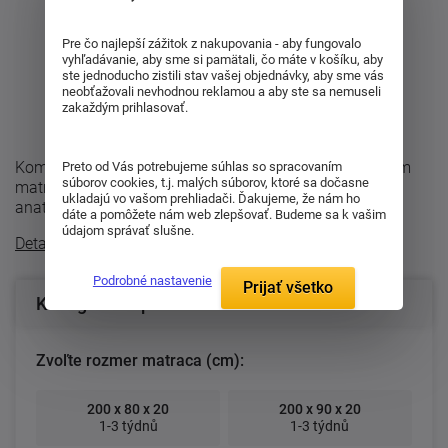
Pre čo najlepší zážitok z nakupovania - aby fungovalo
vyhľadávanie, aby sme si pamätali, čo máte v košíku, aby
ste jednoducho zistili stav vašej objednávky, aby sme vás
neobťažovali nevhodnou reklamou a aby ste sa nemuseli
zakaždým prihlasovať.
Komfortný sedemzónový matrac Enigma je partnerským
Preto od Vás potrebujeme súhlas so spracovaním
súborov cookies, t.j. malých súborov, ktoré sa dočasne
matracom, pretože je dvojaký tuhosti. Je ortopedická,
ukladajú vo vašom prehliadači. Ďakujeme, že nám ho
anatomická a hygienická. Teraz v ...
dáte a pomôžete nám web zlepšovať. Budeme sa k vašim
údajom správať slušne.
Detailný popis
Podrobné nastavenie
Prijať všetko
Konfigurácia produktu
Zvoľte rozmer matraca (cm):
200 x 80 x 20
200 x 90 x 20
1-3 týdnů
1-3 týdnů