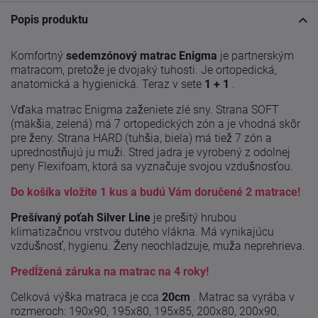
Popis produktu
Komfortný
sedemzónový
matrac Enigma
je partnerským
matracom, pretože je dvojaký tuhosti. Je ortopedická,
anatomická a hygienická. Teraz v sete
1 + 1
.
Vďaka matrac Enigma zaženiete zlé sny. Strana SOFT
(mäkšia, zelená) má 7 ortopedických zón a je vhodná skôr
pre ženy. Strana HARD (tuhšia, biela) má tiež 7 zón a
uprednostňujú ju muži. Stred jadra je vyrobený z odolnej
peny Flexifoam, ktorá sa vyznačuje svojou vzdušnosťou.
Do košíka vložíte 1 kus a budú Vám doručené 2 matrace!
Prešívaný poťah Silver Line
je prešitý hrubou
klimatizačnou vrstvou dutého vlákna. Má vynikajúcu
vzdušnosť, hygienu. Ženy neochladzuje, muža neprehrieva.
Predĺžená záruka na matrac na 4 roky!
Celková výška matraca je cca
20cm
. Matrac sa vyrába v
rozmeroch: 190x90, 195x80, 195x85, 200x80, 200x90,