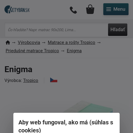
Môj účet
Hľadať
Výrobcovia
Matrace a rošty Tropico
Priedušné matrace Tropico
Enigma
Enigma
Výrobca:
Tropico
Aby web fungoval, ako má (súhlas s
cookies)