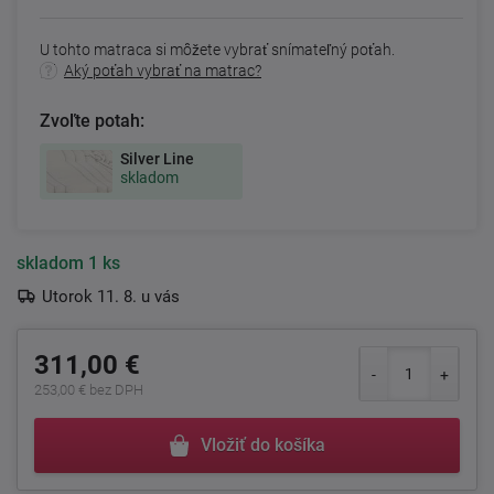
U tohto matraca si môžete vybrať snímateľný poťah.
Aký poťah vybrať na matrac?
Zvoľte potah:
Silver Line
skladom
skladom
1 ks
Utorok 11. 8. u vás
311,00 €
253,00 € bez DPH
Vložiť do košíka