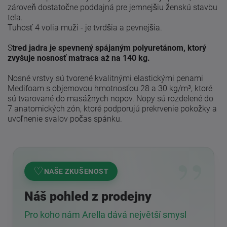
zároveň dostatočne poddajná pre jemnejšiu ženskú stavbu
tela.
Tuhosť 4 volia muži - je tvrdšia a pevnejšia.
S
tred jadra je spevnený spájaným polyuretánom, ktorý
zvyšuje nosnosť matraca až na 140 kg.
Nosné vrstvy sú tvorené kvalitnými elastickými penami
Medifoam s objemovou hmotnosťou 28 a 30 kg/m³, ktoré
sú tvarované do masážnych nopov. Nopy sú rozdelené do
7 anatomických zón, ktoré podporujú prekrvenie pokožky a
uvoľnenie svalov počas spánku.
♡
NAŠE ZKUŠENOST
Náš pohled z prodejny
Pro koho nám Arella dává největší smysl