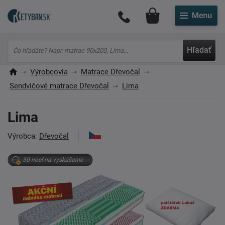
Môj účet
Hľadať
Výrobcovia
Matrace Dřevočal
Sendvičové matrace Dřevočal
Lima
Lima
Výrobca:
Dřevočal
30 nocí na vyskúšanie