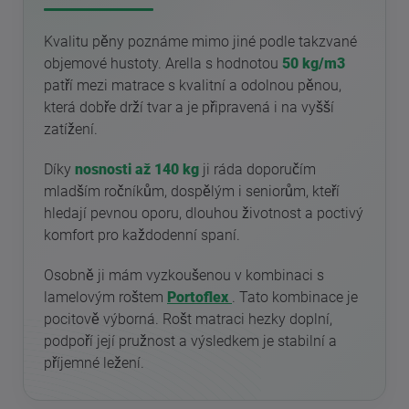
Kvalitu pěny poznáme mimo jiné podle takzvané
objemové hustoty. Arella s hodnotou
50 kg/m3
patří mezi matrace s kvalitní a odolnou pěnou,
která dobře drží tvar a je připravená i na vyšší
zatížení.
Díky
nosnosti až 140 kg
ji ráda doporučím
mladším ročníkům, dospělým i seniorům, kteří
hledají pevnou oporu, dlouhou životnost a poctivý
komfort pro každodenní spaní.
Osobně ji mám vyzkoušenou v kombinaci s
lamelovým roštem
Portoflex
. Tato kombinace je
pocitově výborná. Rošt matraci hezky doplní,
podpoří její pružnost a výsledkem je stabilní a
příjemné ležení.