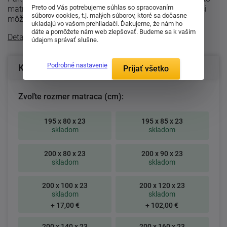
Preto od Vás potrebujeme súhlas so spracovaním
matrac má z každej strany inú tuhosť. Jeho otáčaním si
súborov cookies, t.j. malých súborov, ktoré sa dočasne
môžete vybrať tvrdšiu alebo ...
ukladajú vo vašom prehliadači. Ďakujeme, že nám ho
dáte a pomôžete nám web zlepšovať. Budeme sa k vašim
Detailný popis
údajom správať slušne.
Podrobné nastavenie
Konfigurácia produktu
Prijať všetko
Zvoľte rozmer matraca (cm):
195 x 80 x 23
195 x 85 x 23
skladom
skladom
200 x 80 x 23
200 x 90 x 23
skladom
skladom
200 x 100 x 23
200 x 120 x 23
skladom
skladom
+ 17,00 €
+ 102,00 €
200 x 140 x 23
200 x 160 x 23