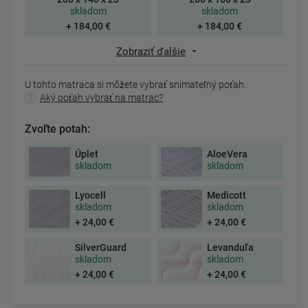
skladom
skladom
+ 184,00 €
+ 184,00 €
Zobraziť ďalšie
U tohto matraca si môžete vybrať snímateľný poťah.
Aký poťah vybrať na matrac?
Zvoľte potah:
Úplet
AloeVera
skladom
skladom
Lyocell
Medicott
skladom
skladom
+ 24,00 €
+ 24,00 €
SilverGuard
Levanduľa
skladom
skladom
+ 24,00 €
+ 24,00 €