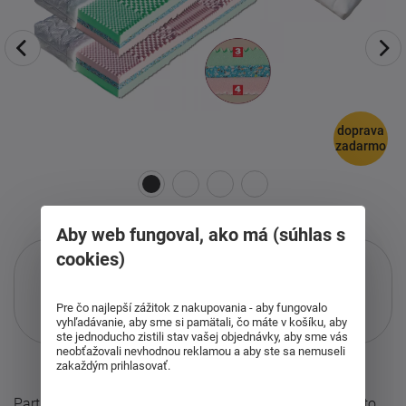
doprava
zadarmo
Aby web fungoval, ako má (súhlas s
cookies)
Pre čo najlepší zážitok z nakupovania - aby fungovalo
Iba pri nákupe cez ketyban.sk
vyhľadávanie, aby sme si pamätali, čo máte v košíku, aby
Viac informácií
o službe.
ste jednoducho zistili stav vašej objednávky, aby sme vás
neobťažovali nevhodnou reklamou a aby ste sa nemuseli
zakaždým prihlasovať.
Partnerský sendvičový matrac Lima, dvojitá tuhosť.Tento