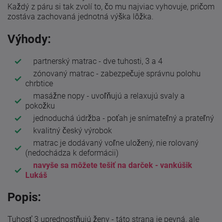
Každý z páru si tak zvolí to, čo mu najviac vyhovuje, pričom
zostáva zachovaná jednotná výška lôžka.
Výhody:
partnerský matrac - dve tuhosti, 3 a 4
zónovaný matrac - zabezpečuje správnu polohu
chrbtice
masážne nopy - uvoľňujú a relaxujú svaly a
pokožku
jednoduchá údržba - poťah je snímateľný a prateľný
kvalitný český výrobok
matrac je dodávaný voľne uložený, nie rolovaný
(nedochádza k deformácii)
navyše sa môžete tešiť na darček - vankúšik
Lukáš
Popis:
Tuhosť 3 uprednostňujú ženy - táto strana je pevná, ale