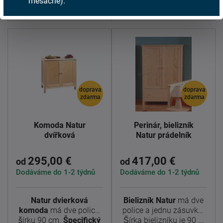
mesačne).
Detail
Detail
doprava
doprava
zdarma
zdarma
Komoda Natur
Perinár, bielizník
dvířková
Natur prádelník
295,00 €
417,00 €
od
od
Dodáváme do 1-2 týdnů
Dodáváme do 1-2 týdnů
Natur dvierková
Bielizník Natur
má dve
komoda
má dve police,
police a jednu zásuvku.
šírku 90 cm.
Špecifický
Šírka bielizníku je 90 ...