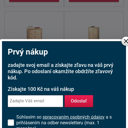
doprava
Prvý nákup
zdarma
zadajte svoj email a získajte zľavu na váš prvý
Komoda Natur III.
Komoda Natur V.
nákup. Po odoslaní okamžite obdržíte zľavový
malá
malá
kód.
128,00 €
335,00 €
od
od
Získajte 100 Kč na váš nákup
Dodáváme do 1-2 týdnů
Dodáváme do 1-2 týdnů
Odoslať
NATUR
komody tejto
Séria NATUR
komody
produktovej rady majú
tejto produktovej rady
Súhlasím so
spracovaním osobných údajov
a s
špecifický dizajn
majú
špecifický dizajn
prihlásením na odber newsletteru (max. 1
ktorého ...
...