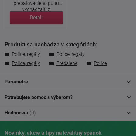
prebaľovacieho pultu
vychádzajú z
nábytkového ...
Detail
Produkt sa nachádza v kategóriách:
Police, regály
Police, regály
Police, regály
Predsiene
Police
Parametre
Potrebujete pomoc s výberom?
Hodnocení
(0)
Novinky, akcie a tipy na kvalitný spánok