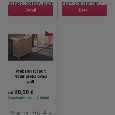
dostatok priestoru aj pre
nábytkovej rady Natur. ...
...
Detail
Detail
Prebaľovací pult
Natur přebalovací
pult
68,00 €
od
Dodáváme do 1-2 týdnů
Dizajn a rozmery tohto