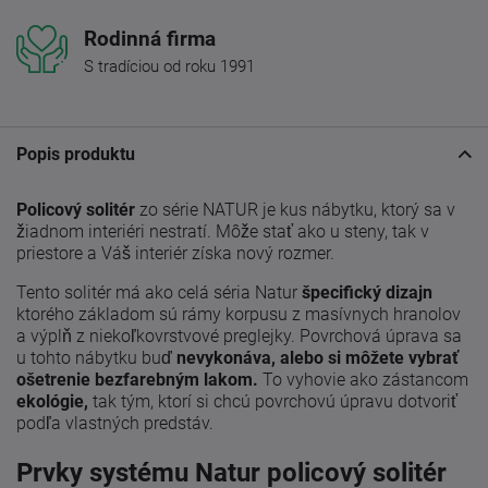
Rodinná firma
S tradíciou od roku 1991
Popis produktu
Policový solitér
zo série NATUR je kus nábytku, ktorý sa v
žiadnom interiéri nestratí. Môže stať ako u steny, tak v
priestore a Váš interiér získa nový rozmer.
Tento solitér má ako celá séria Natur
špecifický dizajn
ktorého základom sú rámy korpusu z masívnych hranolov
a výplň z niekoľkovrstvové preglejky. Povrchová úprava sa
u tohto nábytku buď
nevykonáva, alebo si môžete vybrať
ošetrenie bezfarebným lakom.
To vyhovie ako zástancom
ekológie,
tak tým, ktorí si chcú povrchovú úpravu dotvoriť
podľa vlastných predstáv.
Prvky systému Natur policový solitér