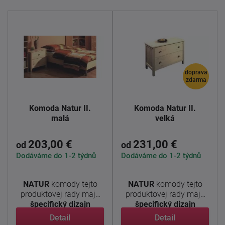
doprava
zdarma
Komoda Natur II.
Komoda Natur II.
malá
velká
203,00 €
231,00 €
od
od
Dodáváme do 1-2 týdnů
Dodáváme do 1-2 týdnů
NATUR
komody tejto
NATUR
komody tejto
produktovej rady majú
produktovej rady majú
špecifický dizajn
špecifický dizajn
ktorého ...
ktorého ...
Detail
Detail