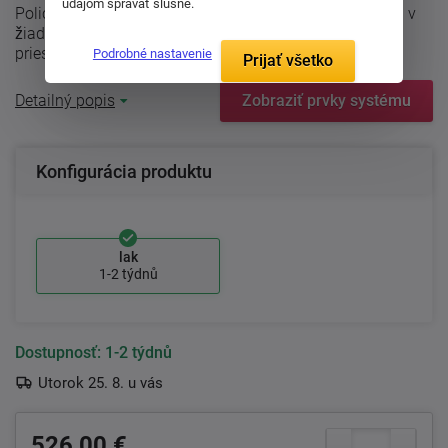
údajom správať slušne.
Policový solitér zo série NATUR je kus nábytku, ktorý sa v
žiadnom interiéri nestratí. Môže stať ako u steny, tak v
priestore a Váš ...
Podrobné nastavenie
Prijať všetko
Detailný popis
Zobraziť prvky systému
Konfigurácia produktu
lak
1-2 týdnů
Dostupnosť:
1-2 týdnů
Utorok 25. 8. u vás
526,00 €