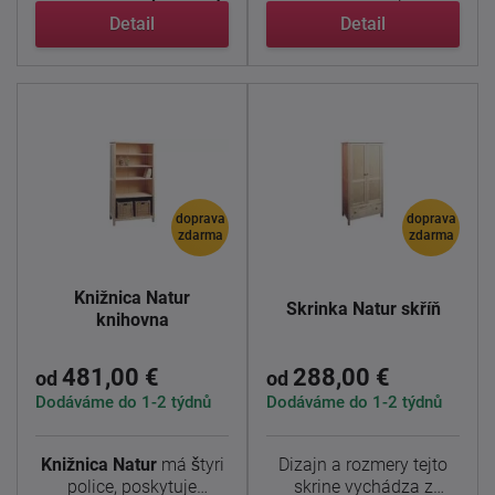
dizajn ...
Detail
Detail
doprava
doprava
zdarma
zdarma
Knižnica Natur
Skrinka Natur skříň
knihovna
481,00 €
288,00 €
od
od
Dodáváme do 1-2 týdnů
Dodáváme do 1-2 týdnů
Knižnica Natur
má štyri
Dizajn a rozmery tejto
police, poskytuje
skrine vychádza z