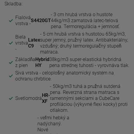
Skladba:
- 3 cm hrubá vrstva o hustote
Fialová
S4420GT
44kg/m3 zamatová latec-telová
vrstva -
pena. Termoregulácia + jemnosť.
- 5 cm hrubá vrstva s hustotou 65kg/m3,
Biela
Latex
super jemný, pružný latex. Antibakteriálny,
vrstva
C9
vzdušný; druhý termoregulačný stupeň
-
matraca.
Základňa
Hybrid
38kg/m3 super-elastická hybridná
z pien
HY
pena strednej tuhosti - vyrovnáva tlak.
Sivá vrstva - celoplošný anatomický systém na
ochranu chrbtice.
- 50kg/m3 tuhá a pružná sutdená
pena. Reverzná strana matraca s
HR-
Svetlomodrá
ramennými sekciami a CubeCare
XF
profiláciou (výkyvné flexi kocky) proti
otlakom.
- veľmi hebký a
nadýchaný.
Nové