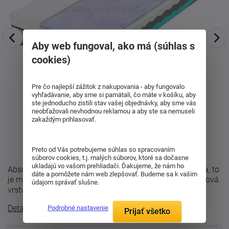
Aby web fungoval, ako má (súhlas s
cookies)
Pre čo najlepší zážitok z nakupovania - aby fungovalo
vyhľadávanie, aby sme si pamätali, čo máte v košíku, aby
ste jednoducho zistili stav vašej objednávky, aby sme vás
neobťažovali nevhodnou reklamou a aby ste sa nemuseli
zakaždým prihlasovať.
Preto od Vás potrebujeme súhlas so spracovaním
súborov cookies, t.j. malých súborov, ktoré sa dočasne
ukladajú vo vašom prehliadači. Ďakujeme, že nám ho
Absolútne odľahčenie tela bez Visco pena a bez potenia, to
dáte a pomôžete nám web zlepšovať. Budeme sa k vašim
je matrac Spirit Superior Cloud v sete 1+1. Skladba: Fialová
údajom správať slušne.
vrstva - S4420GT ...
Detailný popis
Podrobné nastavenie
Prijať všetko