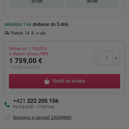
25 cm
30 cm
skladom
1 ks
dodanie do 5.dnů
Piatok 14. 8. u vás
Běžně od
1 759,00 €
s dnešní slevou
10%
1 759,00 €
1 431,00 € bez DPH
Vložiť do košíka
+421
222 205 156
Po-Pia 8:00 - 17:00 hod.
Nechajte si zavolať ZADARMO