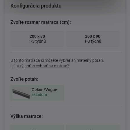
Konfigurácia produktu
Zvoľte rozmer matraca (cm):
200 x 80
200 x 90
1-3 týdnů
1-3 týdnů
U tohto matraca si môžete vybrať snímateľný poťah.
Aký poťah vybrať na matrac?
Zvoľte potah:
Gekon/Vogue
skladom
Výška matrace: