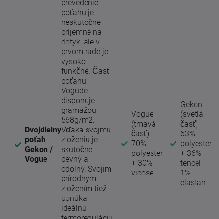
prevedenie
poťahu je
neskutočne
príjemné na
dotyk, ale v
prvom rade je
vysoko
funkčné. Časť
poťahu
Vogude
disponuje
Gekon
gramážou
Vogue
(svetlá
568g/m2.
(tmavá
časť)
Dvojdielny
Vďaka svojmu
časť)
63%
poťah
zloženiu je
70%
polyester
Gekon /
skutočne
polyester
+ 36%
Vogue
pevný a
+ 30%
tencel +
odolný. Svojim
vicose
1%
prírodným
elastan
zložením tiež
ponúka
ideálnu
termoreguláciu