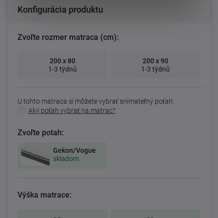
Konfigurácia produktu
Zvoľte rozmer matraca (cm):
200 x 80
200 x 90
1-3 týdnů
1-3 týdnů
U tohto matraca si môžete vybrať snímateľný poťah.
Aký poťah vybrať na matrac?
Zvoľte potah:
Gekon/Vogue
skladom
Výška matrace: