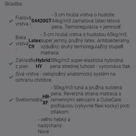
Skladba:
- 3 cm hrubá vrstva o hustote
Fialová
S4420GT
44kg/m3 zamatová latec-telová
vrstva -
pena. Termoregulácia + jemnosť.
- 5 cm hrubá vrstva s hustotou 65kg/m3,
Biela
Latex
super jemný, pružný latex. Antibakteriálny,
vrstva
C9
vzdušný; druhý termoregulačný stupeň
-
matraca.
Základňa
Hybrid
38kg/m3 super-elastická hybridná
z pien
HY
pena strednej tuhosti - vyrovnáva tlak.
Sivá vrstva - celoplošný anatomický systém na
ochranu chrbtice.
- 50kg/m3 tuhá a pružná sutdená
pena. Reverzná strana matraca s
HR-
Svetlomodrá
ramennými sekciami a CubeCare
XF
profiláciou (výkyvné flexi kocky) proti
otlakom.
- veľmi hebký a
nadýchaný.
Nové