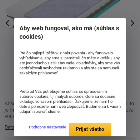
Aby web fungoval, ako má (súhlas s
cookies)
Pre čo najlepší zážitok z nakupovania - aby fungovalo
vyhľadávanie, aby sme si pamätali, čo máte v košíku, aby
ste jednoducho zistili stav vašej objednávky, aby sme vás
neobťažovali nevhodnou reklamou a aby ste sa nemuseli
zakaždým prihlasovať.
Preto od Vás potrebujeme súhlas so spracovaním
súborov cookies, t.j. malých súborov, ktoré sa dočasne
ukladajú vo vašom prehliadači. Ďakujeme, že nám ho
Absolútne odľahčenie tela bez Visco pena a bez potenia, to
dáte a pomôžete nám web zlepšovať. Budeme sa k vašim
je matrac Spirit Superior Cloud v sete 1+1. Skladba: Fialová
údajom správať slušne.
vrstva - S4420GT ...
Detailný popis
Podrobné nastavenie
Prijať všetko