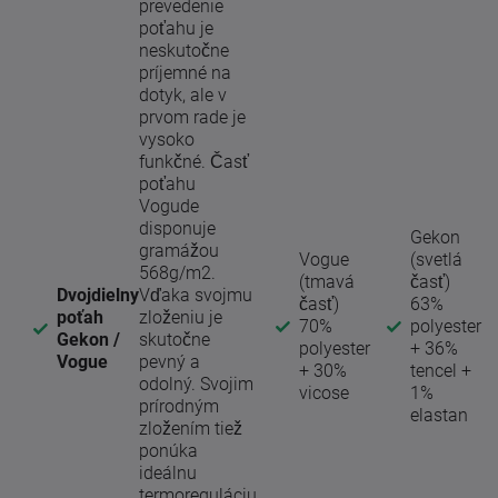
prevedenie
poťahu je
neskutočne
príjemné na
dotyk, ale v
prvom rade je
vysoko
funkčné. Časť
poťahu
Vogude
disponuje
Gekon
gramážou
Vogue
(svetlá
568g/m2.
(tmavá
časť)
Dvojdielny
Vďaka svojmu
časť)
63%
poťah
zloženiu je
70%
polyester
Gekon /
skutočne
polyester
+ 36%
Vogue
pevný a
+ 30%
tencel +
odolný. Svojim
vicose
1%
prírodným
elastan
zložením tiež
ponúka
ideálnu
termoreguláciu