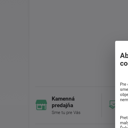
Ab
co
Pre 
sme 
obj
Kamenná
nem
predajňa
Sme tu pre Vás
Pre
mal
Ďak