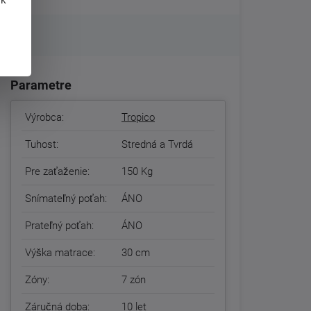
Parametre
Výrobca:
Tropico
Tuhost:
Stredná a Tvrdá
Pre zaťaženie:
150 Kg
Snímateľný poťah:
ÁNO
Prateľný poťah:
ÁNO
Výška matrace:
30 cm
Zóny:
7 zón
Záručná doba:
10 let