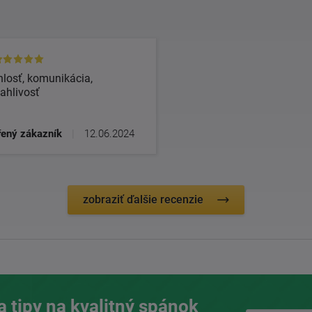
losť, komunikácia,
ahlivosť
ený zákazník
|
12.06.2024
zobraziť ďalšie recenzie
a tipy na kvalitný spánok