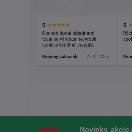
5
5
Obchod dodal objednaný
Rých
tovar,no výrobca nevyrobil
spol
stoličky kvalitné, vrzgajú.
Ověřený zákazník
|
27.01.2025
Ověř
Novinky, akcie 