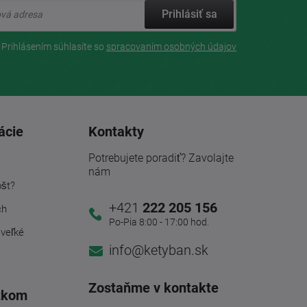
Prihlásiť sa
Prihlásením súhlasíte so
spracovaním osobných údajov
ácie
Kontakty
Potrebujete poradiť? Zavolajte
nám
ošt?
+421
222 205 156
ch
Po-Pia 8:00 - 17:00 hod.
 veľké
info@ketyban.sk
Zostaňme v kontakte
tkom