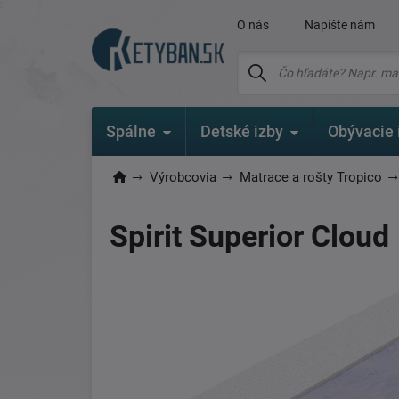
O nás
Napíšte nám
Spálne
Detské izby
Obývacie 
Výrobcovia
Matrace a rošty Tropico
Spirit Superior Cloud