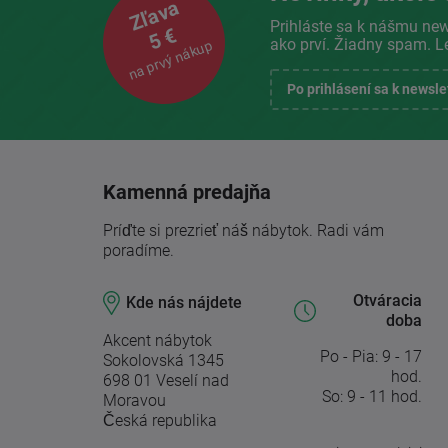
Zľava
Prihláste sa k nášmu new
5 €
ako prví. Žiadny spam. L
na prvý nákup
Po prihlásení sa k newsl
Kamenná predajňa
Príďte si prezrieť náš nábytok. Radi vám
poradíme.
Otváracia
Kde nás nájdete
doba
Akcent nábytok
Po - Pia: 9 - 17
Sokolovská 1345
hod.
698 01 Veselí nad
So: 9 - 11 hod.
Moravou
Česká republika