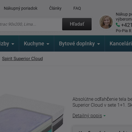
Nákupný poriadok
Články
FAQ
Nákup po
výberom
Hľadať
+42
Po-Pia 8
izby
Kuchyne
Bytové doplnky
Kancelár
Spirit Superior Cloud
Absolútne odľahčenie tela be
Superior Cloud v sete 1+1. Sk
Detailný popis