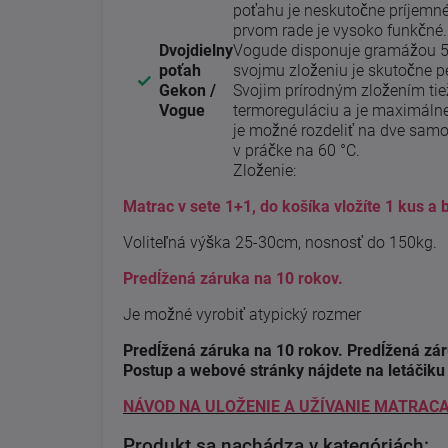
poťahu je neskutočne príjemné 
prvom rade je vysoko funkčné
Dvojdielny
Vogude disponuje gramážou 
poťah
svojmu zloženiu je skutočne p
Gekon /
Svojim prírodným zložením ti
Vogue
termoreguláciu a je maximálne
je možné rozdeliť na dve samos
v práčke na 60 °C.
Zloženie:
Matrac v sete 1+1, do košíka vložíte 1 kus 
Voliteľná výška 25-30cm, nosnosť do 150kg.
Predĺžená záruka na 10 rokov.
Je možné vyrobiť atypický rozmer
Predĺžená záruka na 10 rokov. Predĺžená záruk
Postup a webové stránky nájdete na letáčiku 
NÁVOD NA ULOŽENIE A UŽÍVANIE MATRACA
Produkt sa nachádza v kategóriách: