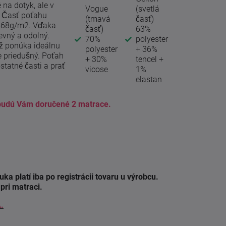
na dotyk, ale v
Vogue
(svetlá
. Časť poťahu
(tmavá
časť)
568g/m2. Vďaka
časť)
63%
evný a odolný.
70%
polyester
ež ponúka ideálnu
polyester
+ 36%
 priedušný. Poťah
+ 30%
tencel +
tatné časti a prať
vicose
1%
elastan
a budú Vám doručené 2 matrace.
a platí iba po registrácii tovaru u výrobcu.
pri matraci.
.