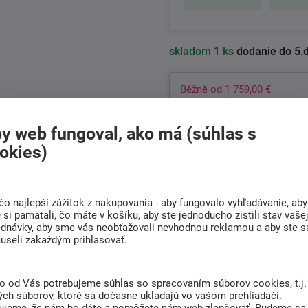
skladom
1 ks
dodanie do 5.
Běžně od
1 759,00 €
s dnešní slevou
10%
1 759,00 €
y web fungoval, ako má (súhlas s
1 431,00 € bez DPH
okies)
+421
222 205 156
Po-Pia 8:00 - 17:00 hod.
čo najlepší zážitok z nakupovania - aby fungovalo vyhľadávanie, aby
si pamätali, čo máte v košíku, aby ste jednoducho zistili stav vaše
ednávky, aby sme vás neobťažovali nevhodnou reklamou a aby ste s
Doprava
Radi poradíme s
useli zakaždým prihlasovať.
ZADARMO
výberom
Pri nákupe nad 301 Eur
Nájdite vhodný matrac
to od Vás potrebujeme súhlas so spracovaním súborov cookies, t.j.
ých súborov, ktoré sa dočasne ukladajú vo vašom prehliadači.
ujeme, že nám ho dáte a pomôžete nám web zlepšovať. Budeme sa