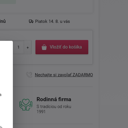
dnů
Piatok 14. 8. u vás
Vložiť do košíka
Nechajte si zavolať ZADARMO
j
a
Rodinná firma
S tradíciou od roku
1991
 k