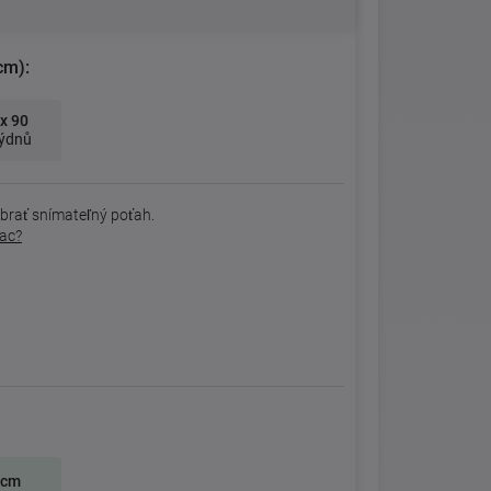
cm):
x 90
týdnů
brať snímateľný poťah.
rac?
 cm