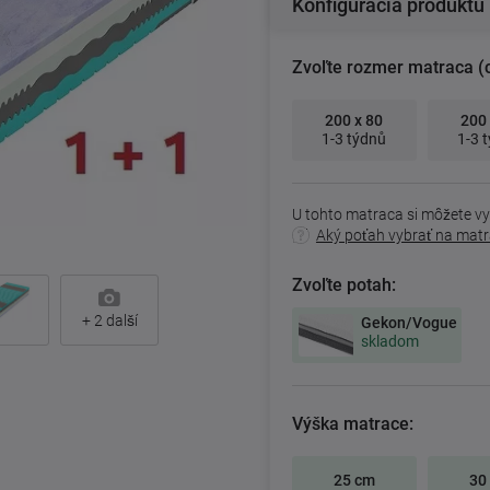
Konfigurácia produktu
Zvoľte rozmer matraca (
200 x 80
200 
1-3 týdnů
1-3 
U tohto matraca si môžete vy
Aký poťah vybrať na mat
Zvoľte potah:
+
2
další
Gekon/Vogue
skladom
Výška matrace:
25 cm
30