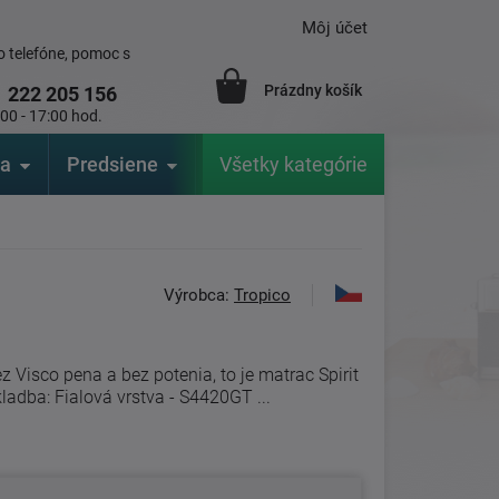
Môj účet
 telefóne, pomoc s
Prázdny košík
1
222 205 156
:00 - 17:00 hod.
ia
Predsiene
Výrobcovia
Všetky kategórie
Záhrada
Výrobca:
Tropico
z Visco pena a bez potenia, to je matrac Spirit
ladba: Fialová vrstva - S4420GT ...