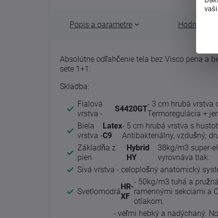
vaš
Popis a parametre
Hodnotenie 
Absolútne odľahčenie tela bez Visco pena a be
sete 1+1.
Skladba:
Fialová
- 3 cm hrubá vrstva
S4420GT
vrstva -
Termoregulácia + je
Biela
Latex
- 5 cm hrubá vrstva s husto
vrstva -
C9
Antibakteriálny, vzdušný; d
Základňa z
Hybrid
38kg/m3 super-ela
pien
HY
vyrovnáva tlak.
Sivá vrstva - celoplošný anatomický sys
- 50kg/m3 tuhá a pružná
HR-
Svetlomodrá
ramennými sekciami a Cub
XF
otlakom.
- veľmi hebký a nadýchaný. N