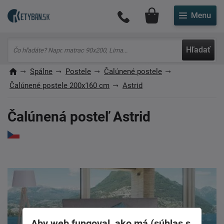
Môj účet
Hľadať
Spálne
Postele
Čalúnené postele
Čalúnené postele 200x160 cm
Astrid
Čalúnená posteľ Astrid
Aby web fungoval, ako má (súhlas s