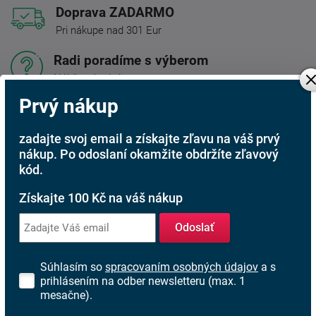
Doprava ZADARMO
Pri nákupe nad 301 Eur
Radi poradíme s výberom
Nájdite vhodný matrac
Prvý nákup
Rodinná firma
S tradíciou od roku 1991
zadajte svoj email a získajte zľavu na váš prvý
nákup. Po odoslaní okamžite obdržíte zľavový
kód.
Popis produktu
Získajte 100 Kč na váš nákup
Luxusné lôžko
Astrid
typu Boxspring. Táto konštrukcia
Odoslať
lôžok je veľmi obľúbená v zahraničí. Je tiež hojne
využívaná v luxusných hoteloch.
Súhlasím so
spracovaním osobných údajov
a s
Komfortné výšku ložnej plochy zaisťujú 3 vrstvy matraca:
prihlásením na odber newsletteru (max. 1
mesačne).
1. vrstva - taštičkový matrac nahradzujúci funky
lamelového roštu. Je uložená na smrekovom ráme