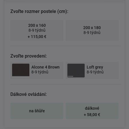
Zvoľte rozmer postele (cm):
200 x 160
200 x 180
8-9 týdnů
8-9 týdnů
+ 115,00 €
Zvoľte provedení:
Alcone 4 Brown
Loft grey
8-9 týdnů
8-9 týdnů
Dálkové ovládání:
dálkové
na šňůře
+ 58,00 €