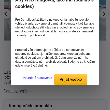
cookies)
Pre čo najlepší zážitok z nakupovania - aby fungovalo
vyhľadávanie, aby sme si pamätali, čo máte v košíku, aby
ste jednoducho zistili stav vašej objednávky, aby sme vás
neobťažovali nevhodnou reklamou a aby ste sa nemuseli
zakaždým prihlasovať.
Preto od Vás potrebujeme súhlas so spracovaním
súborov cookies, t.j. malých súborov, ktoré sa dočasne
ukladajú vo vašom prehliadači. Ďakujeme, že nám ho
dáte a pomôžete nám web zlepšovať. Budeme sa k vašim
údajom správať slušne.
Luxusné lôžko Astrid typu Boxspring. Táto konštrukcia
lôžok je veľmi obľúbená v zahraničí. Je tiež hojne
Podrobné nastavenie
Prijať všetko
využívaná v luxusných ...
Detailný popis
Konfigurácia produktu