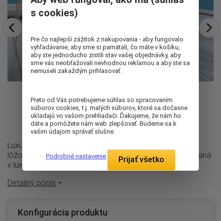
s cookies)
Pre čo najlepší zážitok z nakupovania - aby fungovalo
vyhľadávanie, aby sme si pamätali, čo máte v košíku,
aby ste jednoducho zistili stav vašej objednávky, aby
sme vás neobťažovali nevhodnou reklamou a aby ste sa
nemuseli zakaždým prihlasovať.
Preto od Vás potrebujeme súhlas so spracovaním
súborov cookies, t.j. malých súborov, ktoré sa dočasne
ukladajú vo vašom prehliadači. Ďakujeme, že nám ho
dáte a pomôžete nám web zlepšovať. Budeme sa k
vašim údajom správať slušne.
Luxusné lôžko Astrid typu Boxspring. Táto konštrukcia
lôžok je veľmi obľúbená v zahraničí. Je tiež hojne využívaná
Podrobné nastavenie
Prijať všetko
v luxusných ...
Detailný popis
Konfigurácia produktu