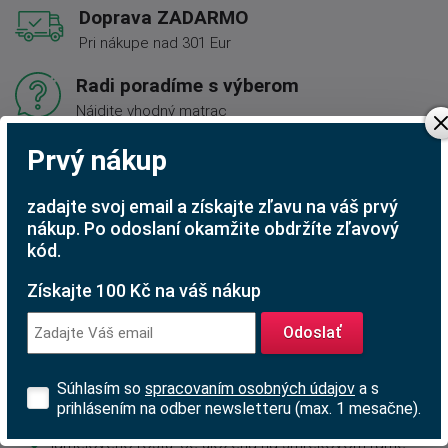
Doprava ZADARMO
Pri nákupe nad 301 Eur
Radi poradíme s výberom
Nájdite vhodný matrac
Rodinná firma
Prvý nákup
S tradíciou od roku 1991
zadajte svoj email a získajte zľavu na váš prvý
nákup. Po odoslaní okamžite obdržíte zľavový
kód.
Popis produktu
Získajte 100 Kč na váš nákup
Luxusné lôžko
Astrid
typu Boxspring. Táto konštrukcia
lôžok je veľmi obľúbená v zahraničí. Je tiež hojne využívaná
Odoslať
v luxusných hoteloch.
Komfortné výšku ložnej plochy zaisťujú 3 vrstvy matraca:
Súhlasím so
spracovaním osobných údajov
a s
prihlásením na odber newsletteru (max. 1 mesačne).
1. vrstva - taštičkový matrac nahradzujúci funky
lamelového roštu. Je uložená na smrekovom ráme