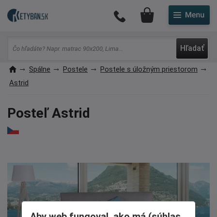
Môj účet
Hľadať
Spálne
Postele
Postele s úložným priestorom
Astrid
Posteľ Astrid
Aby web fungoval, ako má (súhlas