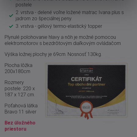
postele
2. vrstva - delené voľne ložené matrac Ivana plus s
jadrom zo špeciálnej peny.
3. vrstva - gélový termo-elastický topper
Plynulé polohovanie hlavy a nôh je možné pomocou
elektromotorov s bezdrôtovým diaľkovým ovládačom
Výška ložnej plochy je 69cm. Nosnosť 130kg.
Plocha lôžka
200x180cm
Rozmery
postele: 220 x
187 x 127 cm.
Poťahová látka
Bravo 11 silver
Bez úložného
priestoru