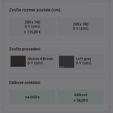
Zvoľte rozmer postele (cm):
200 x 160
200 x 180
8-9 týdnů
8-9 týdnů
+ 115,00 €
Zvoľte provedení:
Alcone 4 Brown
Loft grey
8-9 týdnů
8-9 týdnů
Dálkové ovládání:
dálkové
na šňůře
+ 58,00 €