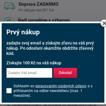
Doprava ZADARMO
Pri nákupe nad 301 Eur
Radi poradíme s výberom
Nájdite vhodný matrac
Prvý nákup
Rodinná firma
S tradíciou od roku 1991
zadajte svoj email a získajte zľavu na váš prvý
nákup. Po odoslaní okamžite obdržíte zľavový
kód.
Popis produktu
Získajte 100 Kč na váš nákup
Odoslať
Luxusné lôžko
Astrid
typu Boxspring. Táto konštrukcia
lôžok je veľmi obľúbená v zahraničí. Je tiež hojne
využívaná v luxusných hoteloch.
Súhlasím so
spracovaním osobných údajov
a s
prihlásením na odber newsletteru (max. 1
Komfortné výšku ložnej plochy zaisťujú 3 vrstvy matraca:
mesačne).
1. vrstva - taštičkový matrac nahradzujúci funky
lamelového roštu. Je uložená na smrekovom ráme