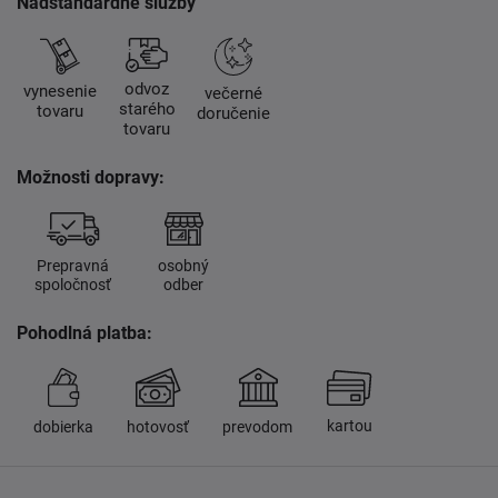
Nadštandardné služby
odvoz
vynesenie
večerné
starého
tovaru
doručenie
tovaru
Možnosti dopravy:
Prepravná
osobný
spoločnosť
odber
Pohodlná platba:
kartou
dobierka
hotovosť
prevodom