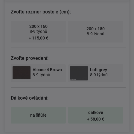
Zvoľte rozmer postele (cm):
200 x 160
200 x 180
8-9 týdnů
8-9 týdnů
+ 115,00 €
Zvoľte provedení:
Alcone 4 Brown
Loft grey
8-9 týdnů
8-9 týdnů
Dálkové ovládání:
dálkové
na šňůře
+ 58,00 €