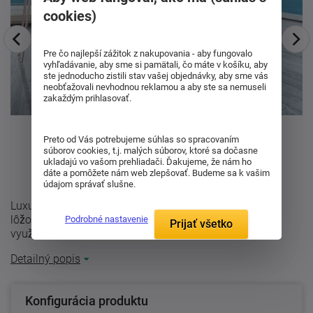
cookies)
Pre čo najlepší zážitok z nakupovania - aby fungovalo
vyhľadávanie, aby sme si pamätali, čo máte v košíku, aby
ste jednoducho zistili stav vašej objednávky, aby sme vás
neobťažovali nevhodnou reklamou a aby ste sa nemuseli
zakaždým prihlasovať.
Preto od Vás potrebujeme súhlas so spracovaním
súborov cookies, t.j. malých súborov, ktoré sa dočasne
ukladajú vo vašom prehliadači. Ďakujeme, že nám ho
dáte a pomôžete nám web zlepšovať. Budeme sa k vašim
údajom správať slušne.
Luxusné lôžko Astrid typu Boxspring. Táto konštrukcia
lôžok je veľmi obľúbená v zahraničí. Je tiež hojne
Podrobné nastavenie
Prijať všetko
využívaná v luxusných ...
Detailný popis
Konfigurácia produktu