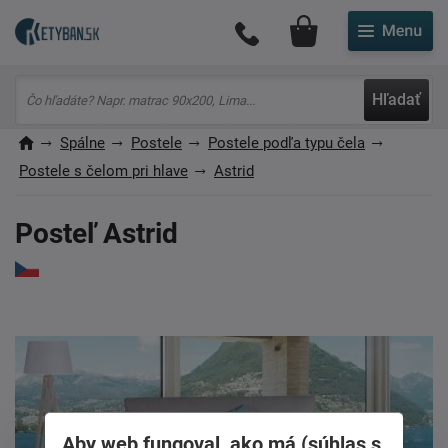
Môj účet
Hľadať
Spálne
Postele
Postele podľa typu čela
Postele s čelom pri hlave
Astrid
Posteľ Astrid
Aby web fungoval, ako má (súhlas s