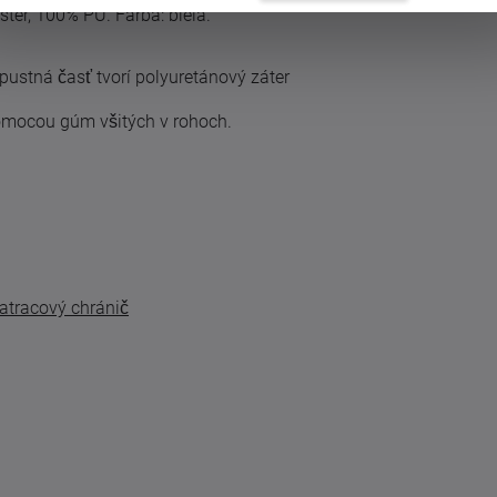
ter, 100% PU. Farba: biela.
epustná časť tvorí polyuretánový záter
omocou gúm všitých v rohoch.
tracový chránič