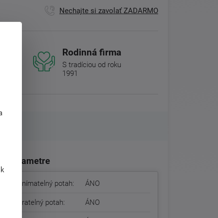
Nechajte si zavolať ZADARMO
Rodinná firma
S tradíciou od roku
1991
j
a
Parametre
 k
Snímatelný potah:
ÁNO
Pratelný potah:
ÁNO