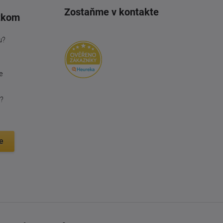
Zostaňme v kontakte
tkom
u?
e
?
e