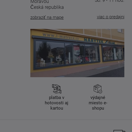
So: 9 - 11 hod.
Moravou
Česká republika
viac o predajni
zobraziť na mape
platba v
výdajné
hotovosti aj
miesto e-
kartou
shopu