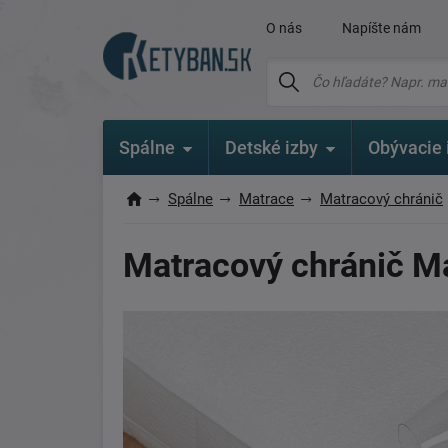
O nás
Napíšte nám
Spálne
Detské izby
Obývacie 
Spálne
Matrace
Matracový chránič
Matracový chránič Ma