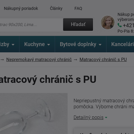
Nákupný poriadok
Články
FAQ
Nákup po
výberom
Hľadať
+42
Po-Pia 8
izby
Kuchyne
Bytové doplnky
Kancelár
Nepremokavý matracový chránič
Matracový chránič s PU
tracový chránič s PU
Nepriepustný matracový chrán
pomôcka. Výborne chráni ma
Detailný popis