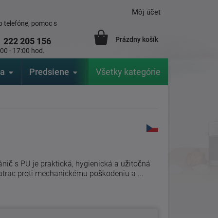
Môj účet
 telefóne, pomoc s
Prázdny košík
1
222 205 156
:00 - 17:00 hod.
ia
Predsiene
Výrobcovia
Všetky kategórie
Záhrada
ič s PU je praktická, hygienická a užitočná
trac proti mechanickému poškodeniu a ...