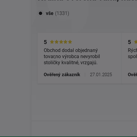
vše
(1331)
5
5
Obchod dodal objednaný
Rých
tovar,no výrobca nevyrobil
spol
stoličky kvalitné, vrzgajú.
Ověřený zákazník
|
27.01.2025
Ověř