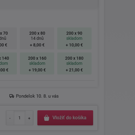
x 70
200 x 80
200 x 90
dnů
14 dnů
skladom
00 €
+ 8,00 €
+ 10,00 €
x 140
200 x 160
200 x 180
adom
skladom
skladom
,00 €
+ 19,00 €
+ 21,00 €
Pondelok 10. 8. u vás
Vložiť do košíka