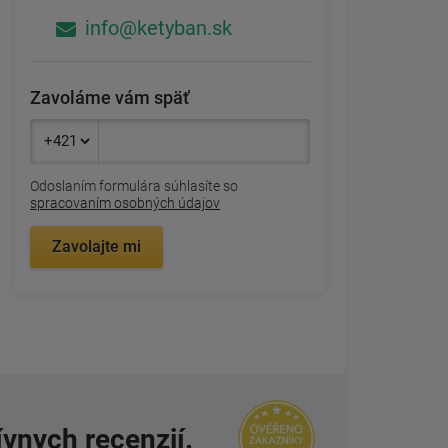
info@ketyban.sk
Zavoláme vám späť
Odoslaním formulára súhlasíte so
spracovaním osobných údajov
Zavolajte mi
ívnych recenzií.