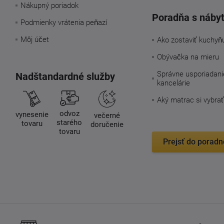
Nákupný poriadok
Poradňa s náby
Podmienky vrátenia peňazí
Môj účet
Ako zostaviť kuchyň
Obývačka na mieru
Správne usporiadani
Nadštandardné služby
kancelárie
Aký matrac si vybrať
odvoz
vynesenie
večerné
starého
tovaru
doručenie
tovaru
Prejsť do poradn