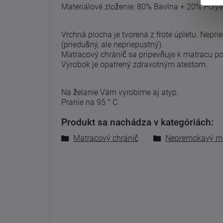
Materiálové zloženie: 80% Bavlna + 20% Polyes
Vrchná plocha je tvorená z froté úpletu. Nepri
(priedušný, ale nepriepustný).
Matracový chránič sa pripevňuje k matracu p
Výrobok je opatrený zdravotným atestom.
Na želanie Vám vyrobíme aj atyp.
Pranie na 95 ° C.
Produkt sa nachádza v kategóriách:
Matracový chránič
Nepremokavý ma