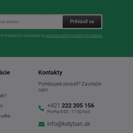
Prihlásiť sa
Prihlásením súhlasíte so
spracovaním osobných údajov
ácie
Kontakty
Potrebujete poradiť? Zavolajte
nám
ošt?
+421
222 205 156
ch
Po-Pia 8:00 - 17:00 hod.
 veľké
info@ketyban.sk