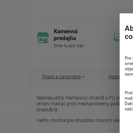
Ab
Kamenná
co
predajňa
Sme tu pre Vás
Pre 
sme 
obj
nem
Popis a parametre
Hodnotenie 
Pre
Nepriepustný matracový chránič s PU je prakt
mal
chráni matrac proti mechanickému poškodeniu a
Ďak
vaš
priedušná
Veľmi vhodná pre dlhodobo chorých alebo aj p