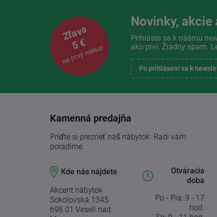
Novinky, akcie 
Zľava
Prihláste sa k nášmu new
5 €
ako prví. Žiadny spam. L
na prvý nákup
Po prihlásení sa k newsl
Kamenná predajňa
Príďte si prezrieť náš nábytok. Radi vám
poradíme.
Otváracia
Kde nás nájdete
doba
Akcent nábytok
Po - Pia: 9 - 17
Sokolovská 1345
hod.
698 01 Veselí nad