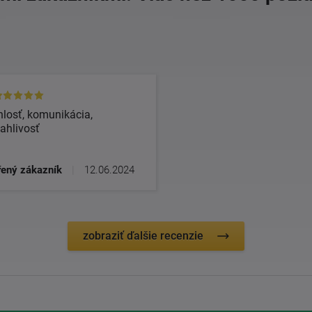
losť, komunikácia,
ahlivosť
ený zákazník
|
12.06.2024
zobraziť ďalšie recenzie