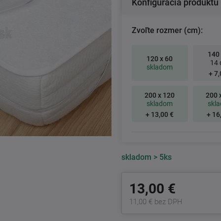
Konfigurácia produktu
Zvoľte rozmer (cm):
140 
120 x 60
14 
skladom
+ 7,
200 x 120
200 
skladom
skl
+ 13,00 €
+ 16
skladom
> 5ks
13,00 €
11,00 € bez DPH