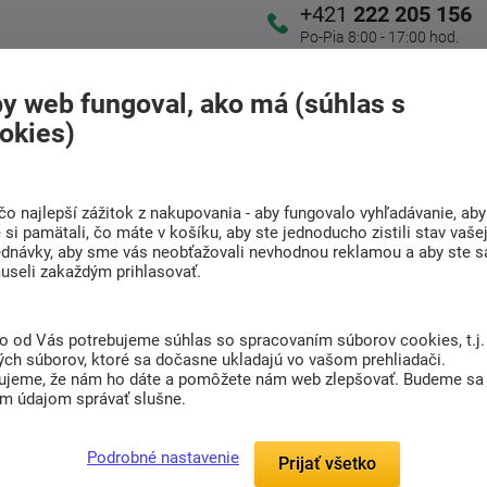
+421
222 205 156
Po-Pia 8:00 - 17:00 hod.
y web fungoval, ako má (súhlas s
Doprava
Radi poradíme s
okies)
ZADARMO
výberom
Pri nákupe nad 301 Eur
Nájdite vhodný matrac
čo najlepší zážitok z nakupovania - aby fungovalo vyhľadávanie, aby
si pamätali, čo máte v košíku, aby ste jednoducho zistili stav vaše
ednávky, aby sme vás neobťažovali nevhodnou reklamou a aby ste s
useli zakaždým prihlasovať.
(0)
to od Vás potrebujeme súhlas so spracovaním súborov cookies, t.j.
ická, hygienická a užitočná pomôcka. Výborne
ých súborov, ktoré sa dočasne ukladajú vo vašom prehliadači.
 pretečeniu a tým predlžuje jej životnosť a je
ujeme, že nám ho dáte a pomôžete nám web zlepšovať. Budeme sa
im údajom správať slušne.
re deti, ktorým sa stávajú malé nočné nehody.
Podrobné nastavenie
Prijať všetko