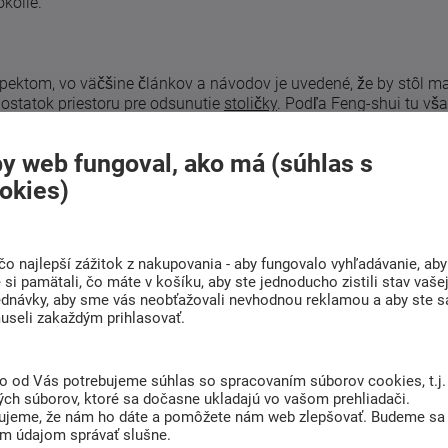
kolie.
pektom, vo väčšine článkov a návodov je uvedené, že by stôl ma
dostatok priestoru pre odsunutie
stoličky
. Podľa Feng-shui tu vša
y web fungoval, ako má (súhlas s
 potrebovali vidieť na vchod, keby sa blížilo nebezpečenstvo. 
ž z pocitu bezpečnosti, alebo privítania prípadnej návštevy. Záro
okies)
od sedenia chrbtom k oknu, nielenže by ste si tienili, ale podľa 
oveň z Vás energiu vysáva. Najoptimálnejšie je mať okno po ľave
čo najlepší zážitok z nakupovania - aby fungovalo vyhľadávanie, aby
o ľavej strane zrkadlo.
si pamätali, čo máte v košíku, aby ste jednoducho zistili stav vaše
 sa neumiestňovať stôl tak, aby z neho bol výhľad do chodby a
ednávky, aby sme vás neobťažovali nevhodnou reklamou a aby ste s
dnejším výhľadom od pracovného stola by malo byť okno.
useli zakaždým prihlasovať.
nosťou. Podľa tejto filozofie je vhodné ho umiestniť do juhovýc
Keď ešte umiestnite vedľa monitora kvetinu, zmiernite tak elekt
inou je bambus alebo kaktus, ktoré rastú v ťažkých podmienkac
to od Vás potrebujeme súhlas so spracovaním súborov cookies, t.j.
ých súborov, ktoré sa dočasne ukladajú vo vašom prehliadači.
ujeme, že nám ho dáte a pomôžete nám web zlepšovať. Budeme sa
im údajom správať slušne.