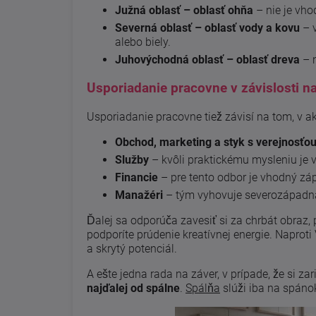
Južná oblasť – oblasť ohňa
– nie je vho
Severná oblasť – oblasť vody a kovu
– v
alebo biely.
Juhovýchodná oblasť – oblasť dreva
– n
Usporiadanie pracovne v závislosti n
Usporiadanie pracovne tiež závisí na tom, v 
Obchod, marketing a styk s verejnosťo
Služby
– kvôli praktickému mysleniu je
Financie
– pre tento odbor je vhodný zá
Manažéri
– tým vyhovuje severozápadná 
Ďalej sa odporúča zavesiť si za chrbát obraz, 
podporíte prúdenie kreatívnej energie. Napro
a skrytý potenciál.
A ešte jedna rada na záver, v prípade, že si z
najďalej od spálne
.
Spálňa
slúži iba na spáno