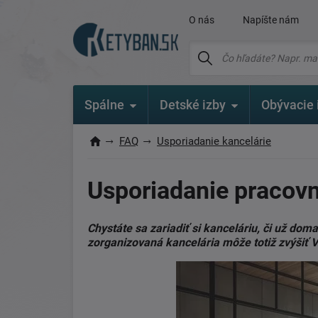
O nás
Napíšte nám
Spálne
Detské izby
Obývacie 
FAQ
Usporiadanie kancelárie
Usporiadanie pracov
Chystáte sa zariadiť si kanceláriu, či už dom
zorganizovaná kancelária môže totiž zvýšiť 