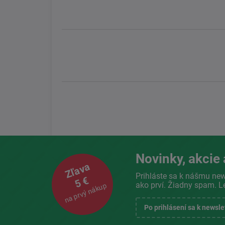
Novinky, akcie 
Zľava
Prihláste sa k nášmu new
5 €
ako prví. Žiadny spam. L
na prvý nákup
Po prihlásení sa k newsl