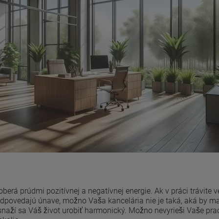
aoberá prúdmi pozitívnej a negatívnej energie. Ak v práci trávite
zodpovedajú únave, možno Vaša kancelária nie je taká, aká by ma
 snaží sa Váš život urobiť harmonický. Možno nevyrieši Vaše pr