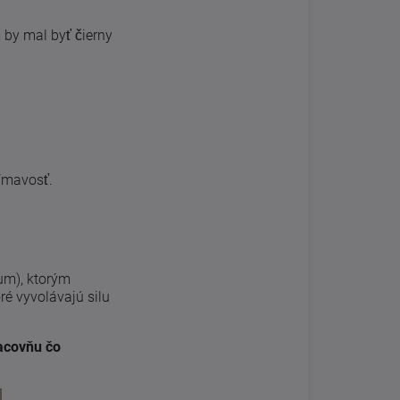
 by mal byť čierny
nímavosť.
ium), ktorým
ré vyvolávajú silu
acovňu čo