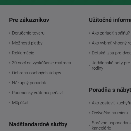
Pre zákazníkov
Užitočné inform
Doručenie tovaru
Ako zariadiť spálňu?
Možnosti platby
Ako vybrať vhodný r
Reklamácie
Detská izba pre dvo
30 nocí na vyskúšanie matraca
Jedálenské sety pre
rodiny
Ochrana osobných údajov
Nákupný poriadok
Poradňa s náby
Podmienky vrátenia peňazí
Môj účet
Ako zostaviť kuchyň
Obývačka na mieru
Správne usporiadani
Nadštandardné služby
kancelárie