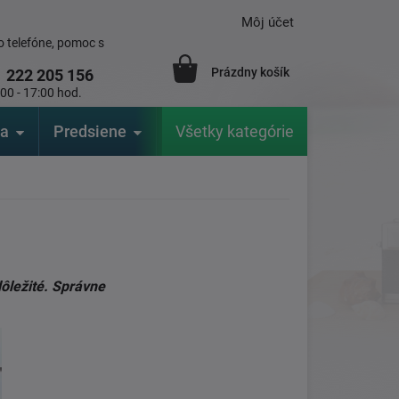
Môj účet
 telefóne, pomoc s
Prázdny košík
1
222 205 156
:00 - 17:00 hod.
ia
Predsiene
Výrobcovia
Všetky kategórie
Záhrada
dôležité. Správne