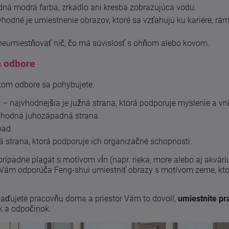
dná modrá farba, zrkadlo ani kresba zobrazujúca vodu.
hodné je umiestnenie obrazov, ktoré sa vzťahujú ku kariére, rám
eumiestňovať nič, čo má súvislosť s ohňom alebo kovom.
a odbore
akom odbore sa pohybujete.
u
– najvhodnejšia je južná strana, ktorá podporuje myslenie a v
 vhodná juhozápadná strana.
pad.
strana, ktorá podporuje ich organizačné schopnosti.
prípadne plagát s motívom vĺn (napr. rieka, more alebo aj akvár
ti Vám odporúča Feng-shui umiestniť obrazy s motívom zeme, kto
ariaďujete pracovňu doma a priestor Vám to dovolí,
umiestnite pr
k a odpočinok.