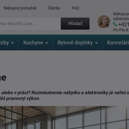
Nákupný poriadok
Články
FAQ
Nákup po
výberom
Hľadať
+42
Po-Pia 8
izby
Kuchyne
Bytové doplnky
Kancelár
ne
a alebo v práci? Rozmiestnenie nábytku a elektroniky je veľmi 
Váš pracovný výkon.