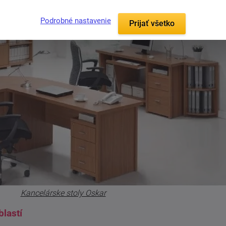
Podrobné nastavenie
Prijať všetko
Kancelárske stoly Oskar
lastí