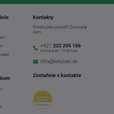
ácie
Kontakty
Potrebujete poradiť? Zavolajte
nám
ošt?
+421
222 205 156
ch
Po-Pia 8:00 - 17:00 hod.
 veľké
info@ketyban.sk
Zostaňme v kontakte
tkom
u?
e