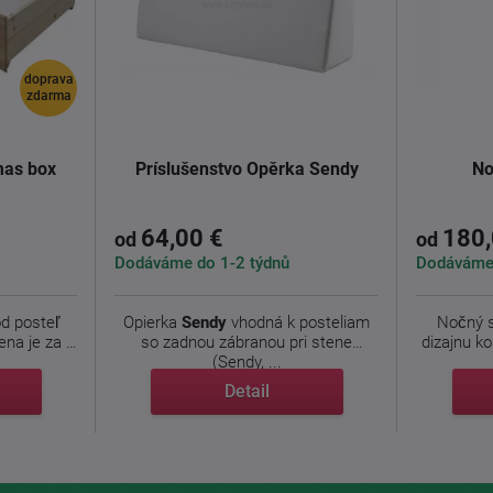
doprava
zdarma
mas box
Príslušenstvo Opěrka Sendy
No
64,00 €
180,
od
od
Dodáváme do 1-2 týdnů
Dodáváme 
od posteľ
Opierka
Sendy
vhodná k posteliam
Nočný s
ena je za 1
so zadnou zábranou pri stene
dizajnu k
(Sendy, ...
Detail