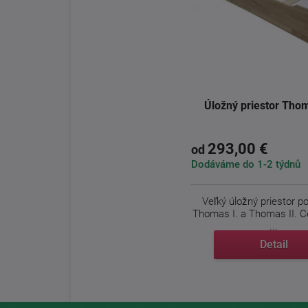
Úložný priestor Tho
293,00 €
od
Dodáváme do 1-2 týdnů
Veľký úložný priestor p
Thomas I. a Thomas II. C
...
Detail