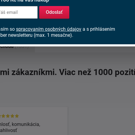
Odoslať
asím so
spracovaním osobných údajov
a s prihlásením
ber newsletteru (max. 1 mesačne).
bchodu
(1331)
imi zákazníkmi. Viac než 1000 pozit
losť, komunikácia,
ahlivosť