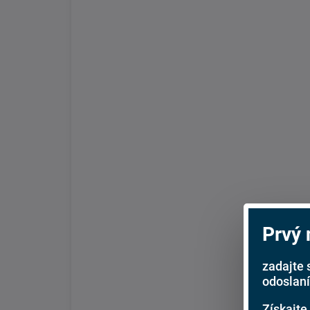
Prvý
zadajte 
odoslaní
Získajte