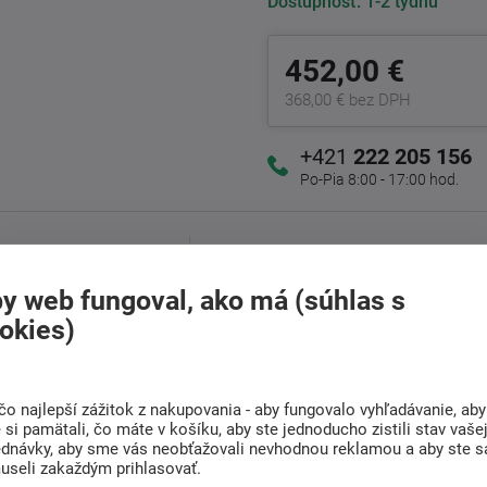
Dostupnosť:
1-2 týdnů
452,00 €
368,00 € bez DPH
+421
222 205 156
Po-Pia 8:00 - 17:00 hod.
Doprava
Radi poradíme s
ZADARMO
výberom
y web fungoval, ako má (súhlas s
Pri nákupe nad 301 Eur
Nájdite vhodný matrac
okies)
čo najlepší zážitok z nakupovania - aby fungovalo vyhľadávanie, aby
(0)
Súvisiaci tovar (4)
si pamätali, čo máte v košíku, aby ste jednoducho zistili stav vaše
ednávky, aby sme vás neobťažovali nevhodnou reklamou a aby ste s
useli zakaždým prihlasovať.