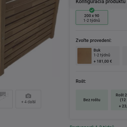
Konfigurácia produktu
200 x 90
1-2 týdnů
Zvoľte provedení:
Buk
1-2 týdnů
+ 181,00 €
Rošt:
Rošt 
Bez roštu
(12 
+
4
další
+ 23