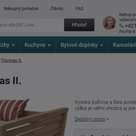
Nákupný poriadok
Články
FAQ
Nákup po
výberom
Hľadať
+42
Po-Pia 8
izby
Kuchyne
Bytové doplnky
Kancelár
Thomas II.
s II.
Vysoká bočnice a čela postel
výške je veľmi vhodná aj pre 
Detailný popis