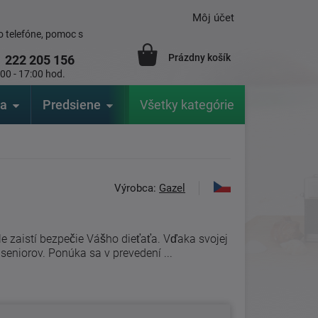
Môj účet
 telefóne, pomoc s
Prázdny košík
1
222 205 156
:00 - 17:00 hod.
ia
Predsiene
Výrobcovia
Všetky kategórie
Záhrada
Výrobca:
Gazel
e zaistí bezpečie Vášho dieťaťa. Vďaka svojej
seniorov. Ponúka sa v prevedení ...