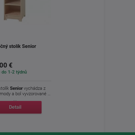
čný stolík Senior
00 €
do 1-2 týdnů
tolík
Senior
vychádza z
omody a bol vyvzorované k
...
Detail