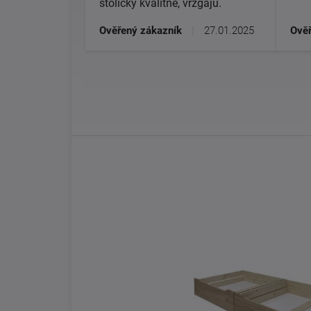
stoličky kvalitné, vrzgajú.
Ověřený zákazník
|
27.01.2025
Ověř