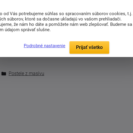
e
Vášho dieťaťa. Vďaka svojej výške je veľmi
ení smrekovom alebo bukovom.
to od Vás potrebujeme súhlas so spracovaním súborov cookies, t.j.
ých súborov, ktoré sa dočasne ukladajú vo vašom prehliadači.
posteľ v
predĺženej dĺžke
210 alebo 220 cm.
ujeme, že nám ho dáte a pomôžete nám web zlepšovať. Budeme sa
im údajom správať slušne.
šenstva.
Podrobné nastavenie
Prijať všetko
Postele z masívu