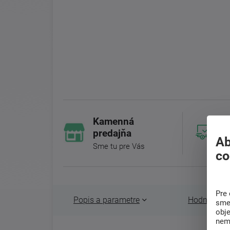
Kamenná
predajňa
Ab
Sme tu pre Vás
co
Pre 
Popis a parametre
Hodnotenie 
sme 
obj
nem