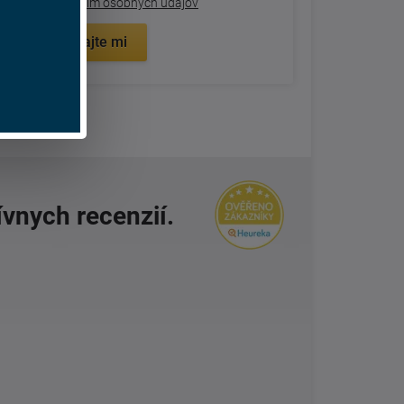
spracovaním osobných údajov
Zavolajte mi
ívnych recenzií.