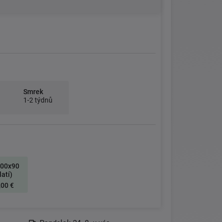
Smrek
1-2 týdnů
200x90
latí)
,00 €