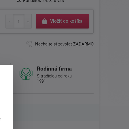
Pondelok 24. 8. u vás
Vložiť do košíka
Nechajte si zavolať ZADARMO
Rodinná firma
S tradíciou od roku
1991
j
a