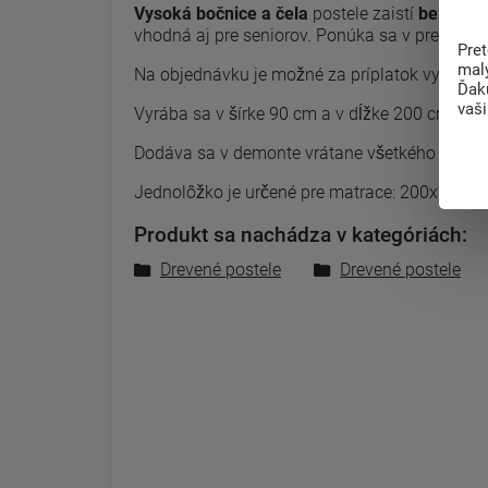
Vysoká bočnice a čela
postele zaistí
bezpeči
vhodná aj pre seniorov. Ponúka sa v preved
Pre
mal
Na objednávku je možné za príplatok vyrobiť 
Ďak
vaš
Vyrába sa v šírke 90 cm a v dĺžke 200 cm.
Dodáva sa v demonte vrátane všetkého príslu
Jednolôžko je určené pre matrace: 200x90.
Produkt sa nachádza v kategóriách:
Drevené postele
Drevené postele