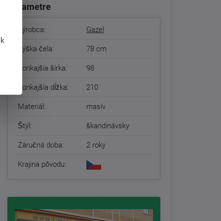
Parametre
Výrobca:
Gazel
 k
Výška čela:
78 cm
Vonkajšia šírka:
98
Vonkajšia dĺžka:
210
Materiál:
masív
Štýl:
škandinávsky
Záručná doba:
2 roky
Krajina pôvodu: