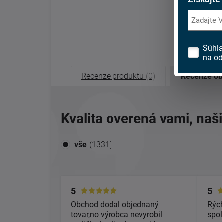
Súhl
na od
Recenze produktu
(0)
Recenze o
Kvalita overená vami, naš
vše
(1331)
5
5
Obchod dodal objednaný
Rých
tovar,no výrobca nevyrobil
spol