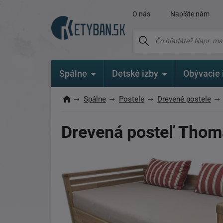
O nás
Napíšte nám
Spálne
Detské izby
Obývacie 
Spálne
Postele
Drevené postele
Drevená posteľ Thoma