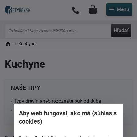
Môj účet
Hľadať
Kuchyne
Kuchyne
NAŠE TIPY
Typy drevín aneb rozoznáte buk od duba
Kuchyňa - centrum domova
Aby web fungoval, ako má (súhlas s
cookies)