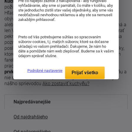
Kuchynská zostava
musí vyhovovať Vášmu štýlu,
Pre čo najlepší zážitok z nakupovania - aby fungovalo
vyhľadávanie, aby sme si pamätali, čo máte v košíku, aby
požiadavkám a tiež priestorovému riešeniu Vášho bytu.
ste jednoducho zistili stav vašej objednávky, aby sme vás
Hľadáte kuchyňu, ktorá bude dizajnovo zodpovedať aj
neobťažovali nevhodnou reklamou a aby ste sa nemuseli
obývačku alebo jedálni? Inšpirujte v sekcii apartmány,
zakaždým prihlasovať.
alebo si poskladajte svoju kuchyňu, ktorá bude jedinečná a
len Vaša v plánovaných kuchyniach. Ak riešite, ako vybrať
peknú modernú kuchyňu do malých priestorov, potom sa
Preto od Vás potrebujeme súhlas so spracovaním
pozrite na sektorové kuchyne.
Módnym hitom jedální
súborov cookies, t.j. malých súborov, ktoré sa dočasne
ukladajú vo vašom prehliadači. Ďakujeme, že nám ho
posledných rokov sú
lavice
a plastové jedálenské stoličky,
dáte a pomôžete nám web zlepšovať. Budeme sa k vašim
ktoré sa vďaka použitému materiálu vyrábajú v pestrých
údajom správať slušne.
farebných kombináciách. Ak hľadáte jednotlivé skrinky,
pracovné dosky alebo lišty, potom sa pozrite do sekcie
Podrobné nastavenie
prvky ku kuchyniam.
Ak sa chystáte zariaďovať kuchyňu a
Prijať všetko
nie ste si istí, kde začať, kontaktujte nás, alebo sledujte
nášho sprievodcu
Ako zostaviť kuchyňu?
Najpredávanejšie
Od najdrahšieho
Od najlacnejšieho