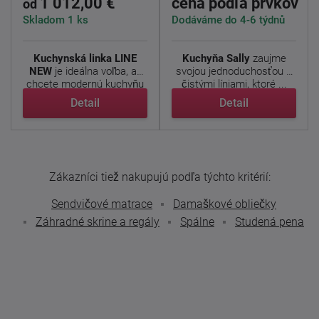
1 012,00 €
cena podľa prvkov
od
Skladom 1 ks
Dodáváme do 4-6 týdnů
Kuchynská linka LINE
Kuchyňa Sally
zaujme
NEW
je ideálna voľba, ak
svojou jednoduchosťou a
chcete modernú kuchyňu
čistými líniami, ktoré ...
s ...
Detail
Detail
Zákazníci tiež nakupujú podľa týchto kritérií:
Sendvičové matrace
Damaškové obliečky
Záhradné skrine a regály
Spálne
Studená pena