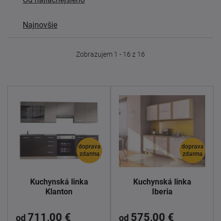
Najnovšie
Zobrazujem 1 - 16 z 16
doprava
doprava
zdarma
zdarma
Kuchynská linka
Kuchynská linka
Klanton
Iberia
711,00 €
575,00 €
od
od