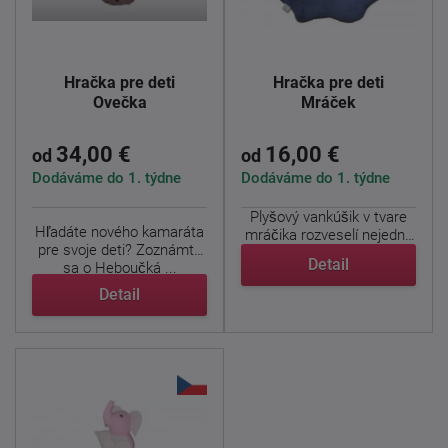
Hračka pre deti
Hračka pre deti
Ovečka
Mráček
34,00 €
16,00 €
od
od
Dodáváme do 1. týdne
Dodáváme do 1. týdne
Plyšový vankúšik v tvare
Hľadáte nového kamaráta
mráčika rozveselí nejednu
pre svoje deti? Zoznámte
detskú tváričku. ...
Detail
sa o Heboučká ...
Detail