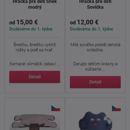
Hračka pre deti Šnek
Hračka pre deti
modrý
Sovička
15,00 €
12,00 €
od
od
Dodáváme do 1. týdne
Dodáváme do 1. týdne
Šnečku, šnečku vystrč
Milá sovička poteší detská
rožky a poď sa hrať.
srdiečka.
Kamarát slimáčik zabaví ...
Darujte deťom krásny a
súčasne ...
Detail
Detail