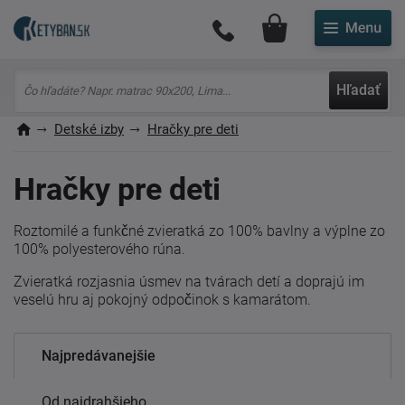
Môj účet
Hľadať
Detské izby
Hračky pre deti
Hračky pre deti
Roztomilé a funkčné zvieratká zo 100% bavlny a výplne zo
100% polyesterového rúna.
Zvieratká rozjasnia úsmev na tvárach detí a doprajú im
veselú hru aj pokojný odpočinok s kamarátom.
Najpredávanejšie
Od najdrahšieho