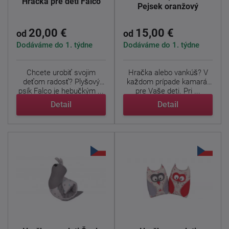
Hračka pre deti Falco
Pejsek oranžový
20,00 €
15,00 €
od
od
Dodáváme do 1. týdne
Dodáváme do 1. týdne
Chcete urobiť svojim
Hračka alebo vankúš? V
deťom radosť? Plyšový
každom prípade kamarát
psík Falco je hebučkým ...
pre Vaše deti. Pri ...
Detail
Detail