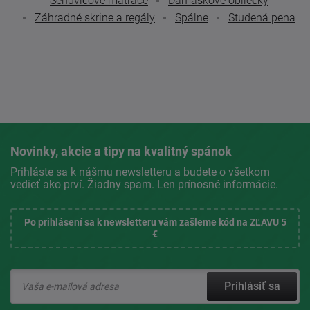
Sendvičové matrace
Damaškové obliečky
Záhradné skrine a regály
Spálne
Studená pena
Novinky, akcie a tipy na kvalitný spánok
Prihláste sa k nášmu newsletteru a budete o všetkom
vedieť ako prví. Žiadny spam. Len prínosné informácie.
Po prihlásení sa k newsletteru vám zašleme kód na ZĽAVU 5
€
Prihlásiť sa