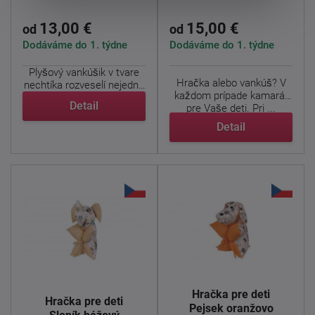
13,00 €
15,00 €
od
od
Dodáváme do 1. týdne
Dodáváme do 1. týdne
Plyšový vankúšik v tvare
Hračka alebo vankúš? V
nechtíka rozveselí nejednu
každom prípade kamarát
detskú tváričku. ...
Detail
pre Vaše deti. Pri ...
Detail
Hračka pre deti
Hračka pre deti
Pejsek oranžovo