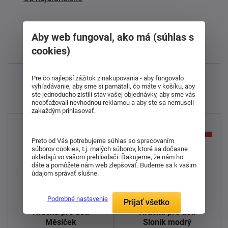
Od najlacnejšieho
Aby web fungoval, ako má (súhlas s
cookies)
Najnovšie
Pre čo najlepší zážitok z nakupovania - aby fungovalo
Zobrazujem 1 - 11 z 11
vyhľadávanie, aby sme si pamätali, čo máte v košíku, aby
ste jednoducho zistili stav vašej objednávky, aby sme vás
neobťažovali nevhodnou reklamou a aby ste sa nemuseli
zakaždým prihlasovať.
Preto od Vás potrebujeme súhlas so spracovaním
súborov cookies, t.j. malých súborov, ktoré sa dočasne
ukladajú vo vašom prehliadači. Ďakujeme, že nám ho
dáte a pomôžete nám web zlepšovať. Budeme sa k vašim
údajom správať slušne.
Podrobné nastavenie
Prijať všetko
Hračka pre deti
Hračka pre deti
Měsíček
Sloník modrý