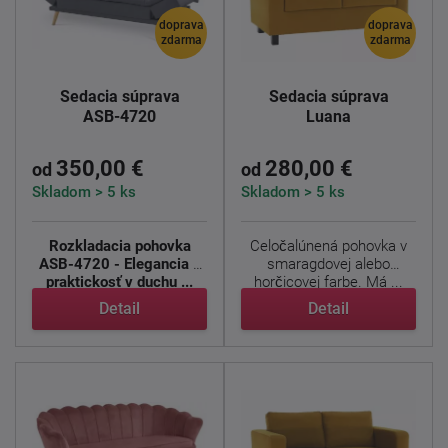
doprava
doprava
zdarma
zdarma
Sedacia súprava
Sedacia súprava
ASB-4720
Luana
350,00 €
280,00 €
od
od
Skladom > 5 ks
Skladom > 5 ks
Rozkladacia pohovka
Celočalúnená pohovka v
ASB-4720 - Elegancia a
smaragdovej alebo
praktickosť v duchu ...
horčicovej farbe. Má ...
Detail
Detail