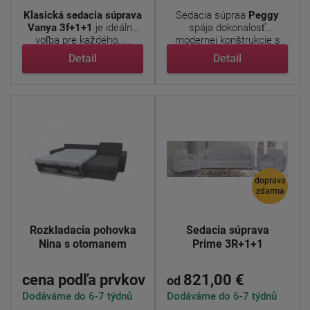
Klasická sedacia súprava
Sedacia súpraa
Peggy
Vanya 3f+1+1
je ideálna
spája dokonalosť
voľba pre každého, ...
modernej konštrukcie s
charizmom ...
Detail
Detail
doprava
zdarma
Rozkladacia pohovka
Sedacia súprava
Nina s otomanem
Prime 3R+1+1
cena podľa prvkov
821,00 €
od
Dodáváme do 6-7 týdnů
Dodáváme do 6-7 týdnů