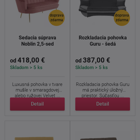
doprava
doprava
zdarma
zdarma
Sedacia súprava
Rozkladacia pohovka
Noblin 2,5-sed
Guru - šedá
418,00 €
387,00 €
od
od
Skladom > 5 ks
Skladom > 5 ks
Luxusná pohovka v tvare
Rozkladacia pohovka Guru
mušle v smaragdovej
má praktický úložný
alebo ružovej Velvet ...
priestor. Súčasťou ...
Detail
Detail