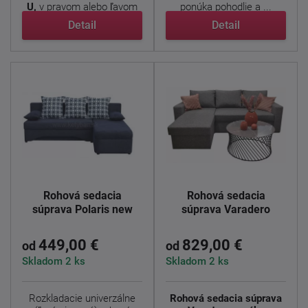
U,
v pravom alebo ľavom
ponúka pohodlie a ...
...
Detail
Detail
Rohová sedacia
Rohová sedacia
súprava Polaris new
súprava Varadero
449,00 €
829,00 €
od
od
Skladom 2 ks
Skladom 2 ks
Rozkladacie univerzálne
Rohová sedacia súprava