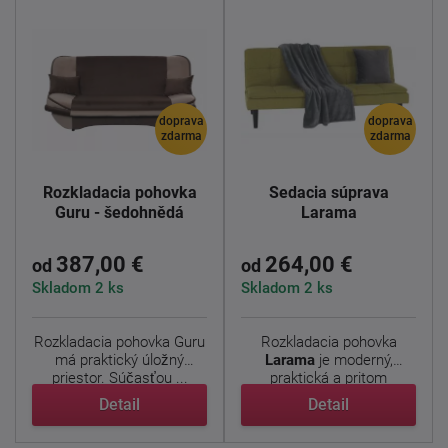
doprava
doprava
zdarma
zdarma
Rozkladacia pohovka
Sedacia súprava
Guru - šedohnědá
Larama
387,00 €
264,00 €
od
od
Skladom 2 ks
Skladom 2 ks
Rozkladacia pohovka Guru
Rozkladacia pohovka
má praktický úložný
Larama
je moderný,
priestor. Súčasťou ...
praktická a pritom
elegantné. ...
Detail
Detail