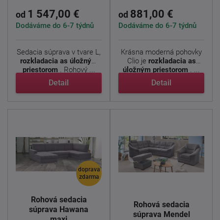
1 547,00 €
881,00 €
od
od
Dodáváme do 6-7 týdnů
Dodáváme do 6-7 týdnů
Sedacia súprava v tvare L,
Krásna moderná pohovky
rozkladacia as úložným
Clio je
rozkladacia as
priestorom
. Rohový ...
úložným priestorom
. ...
Detail
Detail
doprava
zdarma
Rohová sedacia
Rohová sedacia
súprava Hawana
súprava Mendel
maxi