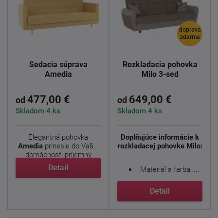
doprava
zdarma
Sedacia súprava
Rozkladacia pohovka
Amedia
Milo 3-sed
477,00 €
649,00 €
od
od
Skladom 4 ks
Skladom 4 ks
Elegantná pohovka
Doplňujúce informácie k
Amedia
prinesie do Vašej
rozkladacej pohovke Milo:
domácnosti príjemný
kúsok, ...
Detail
Materiál a farba: ...
Detail