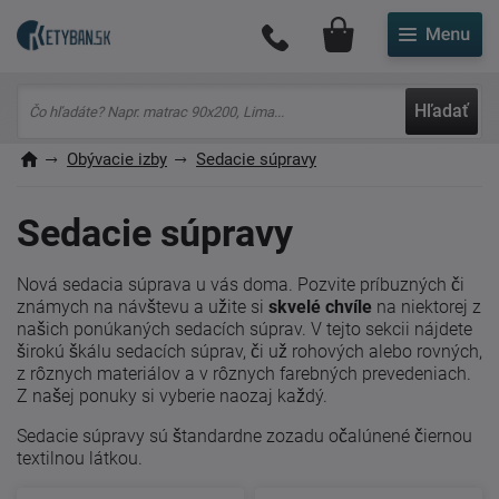
Môj účet
Hľadať
Obývacie izby
Sedacie súpravy
Sedacie súpravy
Nová sedacia súprava u vás doma. Pozvite príbuzných či
známych na návštevu a užite si
skvelé chvíle
na niektorej z
našich ponúkaných sedacích súprav. V tejto sekcii nájdete
širokú škálu sedacích súprav, či už rohových alebo rovných,
z rôznych materiálov a v rôznych farebných prevedeniach.
Z našej ponuky si vyberie naozaj každý.
Sedacie súpravy sú štandardne zozadu očalúnené čiernou
textilnou látkou.