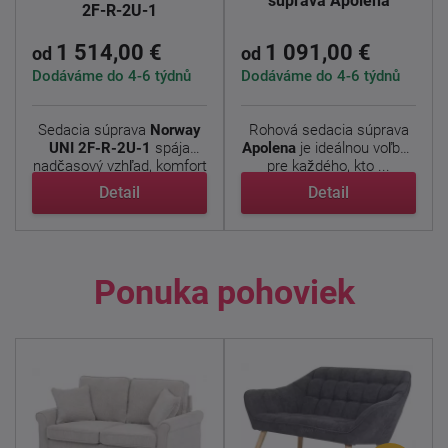
súprava Apolena
2F-R-2U-1
1 514,00 €
1 091,00 €
od
od
Dodáváme do 4-6 týdnů
Dodáváme do 4-6 týdnů
Sedacia súprava
Norway
Rohová sedacia súprava
UNI 2F-R-2U-1
spája
Apolena
je ideálnou voľbou
nadčasový vzhľad, komfort
pre každého, kto ...
a ...
Detail
Detail
Ponuka pohoviek