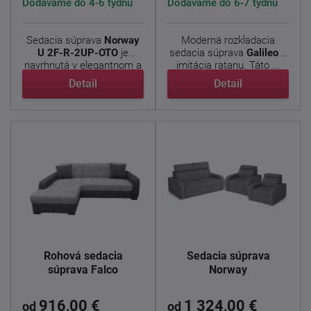
Dodáváme do 4-6 týdnů
Dodáváme do 6-7 týdnů
Sedacia súprava
Norway
Moderná rozkladacia
U 2F-R-2UP-OTO
je
sedacia súprava
Galileo
s
navrhnutá v elegantnom a
imitácia ratanu. Táto ...
...
Detail
Detail
Rohová sedacia
Sedacia súprava
súprava Falco
Norway
916,00 €
1 324,00 €
od
od