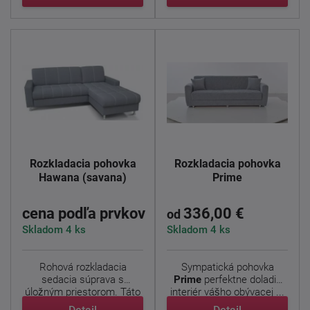
Rozkladacia pohovka
Rozkladacia pohovka
Hawana (savana)
Prime
cena podľa prvkov
336,00 €
od
Skladom 4 ks
Skladom 4 ks
Rohová rozkladacia
Sympatická pohovka
sedacia súprava s
Prime
perfektne doladia
úložným priestorom. Táto
interiér vášho obývacej ...
sedacia ...