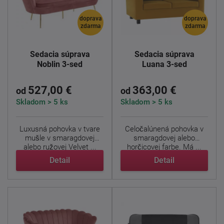
doprava
doprava
zdarma
zdarma
Sedacia súprava
Sedacia súprava
Noblin 3-sed
Luana 3-sed
527,00 €
363,00 €
od
od
Skladom > 5 ks
Skladom > 5 ks
Luxusná pohovka v tvare
Celočalúnená pohovka v
mušle v smaragdovej
smaragdovej alebo
alebo ružovej Velvet ...
horčicovej farbe. Má ...
Detail
Detail