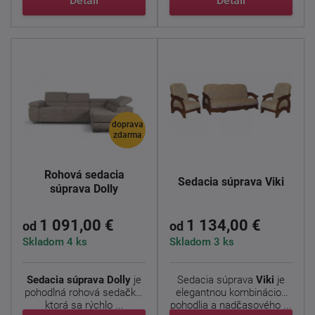
Detail
Detail
doprava
zdarma
Rohová sedacia
Sedacia súprava Viki
súprava Dolly
1 091,00 €
1 134,00 €
od
od
Skladom 4 ks
Skladom 3 ks
Sedacia súprava Dolly
je
Sedacia súprava
Viki
je
pohodlná rohová sedačka,
elegantnou kombináciou
ktorá sa rýchlo ...
pohodlia a nadčasového ...