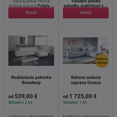
(ľavá aj pravá) rohová
Varadero ponúka
sedacia súprava
Polaris ...
pohodlie, praktickosť a ...
Detail
Detail
doprava
zdarma
Rozkladacia pohovka
Rohová sedacia
Broadway
súprava Greece
539,00 €
1 725,00 €
od
od
Skladom 2 ks
Skladom 1 ks
Exkluzívny rohová sedacia
Komfrotní sedacia súprava