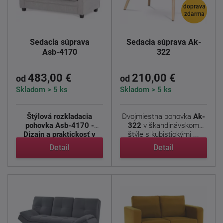
doprava
zdarma
Sedacia súprava
Sedacia súprava Ak-
Asb-4170
322
483,00 €
210,00 €
od
od
Skladom > 5 ks
Skladom > 5 ks
Štýlová rozkladacia
Dvojmiestna pohovka
Ak-
pohovka Asb-4170 -
322
v škandinávskom
Dizajn a praktickosť v
štýle s kubistickými ...
jednom
...
Detail
Detail