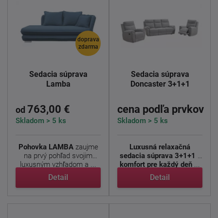
doprava
zdarma
Sedacia súprava
Sedacia súprava
Lamba
Doncaster 3+1+1
763,00 €
cena podľa prvkov
od
Skladom > 5 ks
Skladom > 5 ks
Pohovka LAMBA
zaujme
Luxusná relaxačná
na prvý pohľad svojim
sedacia súprava 3+1+1 -
luxusným vzhľadom a ...
komfort pre každý deň
...
Detail
Detail