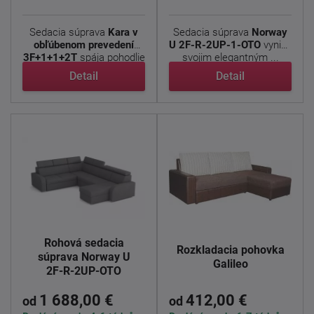
Sedacia súprava
Kara v
Sedacia súprava
Norway
obľúbenom prevedení
U 2F-R-2UP-1-OTO
vyniká
3F+1+1+2T
spája pohodlie
svojim elegantným ...
a ...
Detail
Detail
Rohová sedacia
Rozkladacia pohovka
súprava Norway U
Galileo
2F-R-2UP-OTO
1 688,00 €
412,00 €
od
od