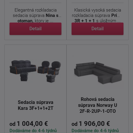
Elegantná rozkladacia
Klasická vysoká sedacia
sedacia súprava
Nina s
rozkladacia súprava
Prime
otoman,
ktory je ...
3R + 1 + 1
s úložným ...
Detail
Detail
Rohová sedacia
Sedacia súprava
súprava Norway U
Kara 3F+1+1+2T
2F-R-2UP-1-OTO
1 004,00 €
1 906,00 €
od
od
Dodáváme do 4-6 týdnů
Dodáváme do 4-6 týdnů