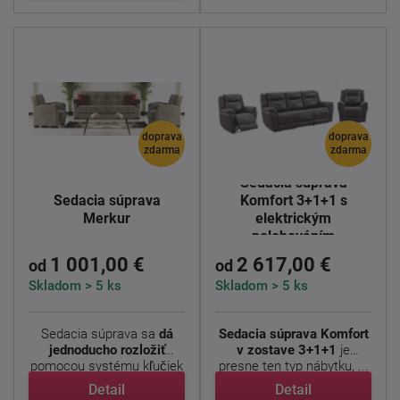
doprava
doprava
zdarma
zdarma
Sedacia súprava
Sedacia súprava
Komfort 3+1+1 s
Merkur
elektrickým
polohováním
1 001,00 €
2 617,00 €
od
od
Skladom > 5 ks
Skladom > 5 ks
Sedacia súprava sa
dá
Sedacia súprava Komfort
jednoducho rozložiť
v zostave 3+1+1
je
pomocou systému kľučiek
presne ten typ nábytku, ...
? ...
Detail
Detail