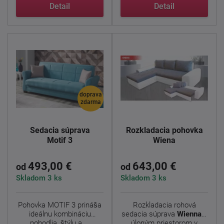
Detail
Detail
doprava
zdarma
Sedacia súprava
Rozkladacia pohovka
Motif 3
Wiena
493,00 €
643,00 €
od
od
Skladom 3 ks
Skladom 3 ks
Pohovka MOTIF 3 prináša
Rozkladacia rohová
ideálnu kombináciu
sedacia súprava
Wienna
s
pohodlia, štýlu a ...
úloným priestorom v