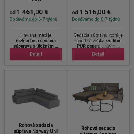
1 461,00 €
1 516,00 €
od
od
Dodáváme do 6-7 týdnů
Dodáváme do 6-7 týdnů
Hawana maxi je
Sedacia súprava, ktorá je
rozkladacia sedacia
pohodlná vďaka
kvalitnej
súparava s úložným ...
PUR pene
a vlnitým ...
Detail
Detail
Rohová sedacia
Rohová sedacia
súprava Norway UNI