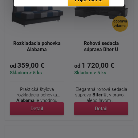
doprava
zdarma
Rozkladacia pohovka
Rohová sedacia
Alabama
súprava Biter U
359,00 €
1 720,00 €
od
od
Skladom > 5 ks
Skladom > 5 ks
Praktická štýlová
Elegantná rohová sedacia
rozkladacia pohovka
súprava
Biter U,
v pravom
Alabama
je vhodnou
alebo ľavom ...
voľbou do ...
Detail
Detail