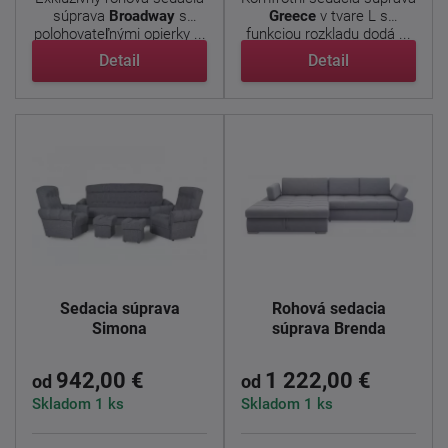
súprava
Broadway
s
Greece
v tvare L s
polohovateľnými opierky ...
funkciou rozkladu dodá ...
Detail
Detail
Sedacia súprava
Rohová sedacia
Simona
súprava Brenda
942,00 €
1 222,00 €
od
od
Skladom 1 ks
Skladom 1 ks