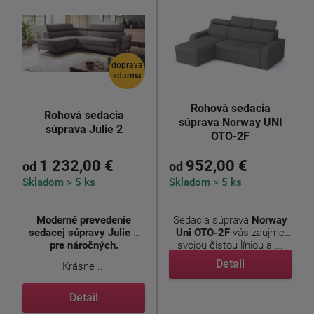
doprava
zdarma
Rohová sedacia
Rohová sedacia
súprava Norway UNI
súprava Julie 2
OTO-2F
1 232,00 €
952,00 €
od
od
Skladom > 5 ks
Skladom > 5 ks
Moderné prevedenie
Sedacia súprava
Norway
sedacej súpravy Julie 2
Uni OTO-2F
vás zaujme
pre náročných.
svojou čistou líniou a ...
Detail
Krásne ...
Detail