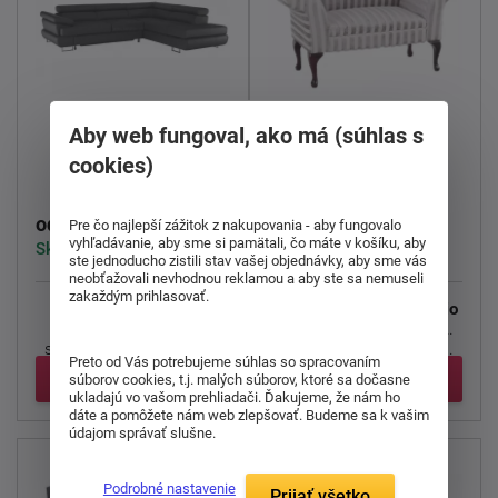
Rohová sedacia
Aby web fungoval, ako má (súhlas s
Sedacia súprava
súprava Buton
cookies)
Fabricio
rozkládací
1 741,00 €
156,00 €
od
od
Pre čo najlepší zážitok z nakupovania - aby fungovalo
vyhľadávanie, aby sme si pamätali, čo máte v košíku, aby
Skladom > 5 ks
Skladom > 5 ks
ste jednoducho zistili stav vašej objednávky, aby sme vás
neobťažovali nevhodnou reklamou a aby ste sa nemuseli
zakaždým prihlasovať.
Rohová celočalúnená
Sedacia súprava Fabricio
rozkladacia sedacia
je veľmi noblesný kus
súprava
Butón
v pravom
nábytku v rustikálnom ...
Preto od Vás potrebujeme súhlas so spracovaním
alebo ...
Detail
Detail
súborov cookies, t.j. malých súborov, ktoré sa dočasne
ukladajú vo vašom prehliadači. Ďakujeme, že nám ho
dáte a pomôžete nám web zlepšovať. Budeme sa k vašim
údajom správať slušne.
Podrobné nastavenie
Prijať všetko