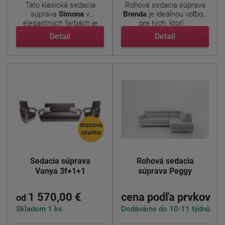
Táto klasická sedacia
Rohová sedacia súprava
súprava
Simona
v
Brenda
je ideálnou voľbou
elegantných farbách je
pre tých, ktorí ...
ideálnou ...
Detail
Detail
doprava
zdarma
Sedacia súprava
Rohová sedacia
Vanya 3f+1+1
súprava Peggy
1 570,00 €
cena podľa prvkov
od
Skladom 1 ks
Dodáváme do 10-11 týdnů