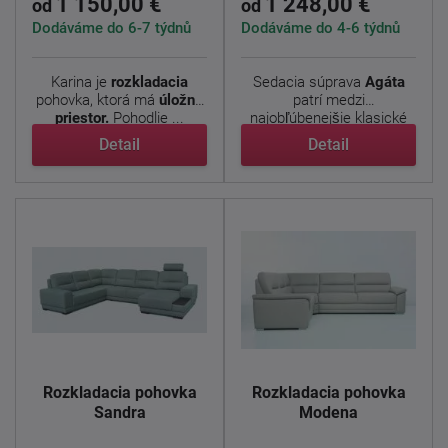
1 150,00 €
1 248,00 €
od
od
Dodáváme do 6-7 týdnů
Dodáváme do 4-6 týdnů
Karina je
rozkladacia
Sedacia súprava
Agáta
pohovka, ktorá má
úložný
patrí medzi
priestor.
Pohodlie ...
najobľúbenejšie klasické
modely v ...
Detail
Detail
Rozkladacia pohovka
Rozkladacia pohovka
Sandra
Modena