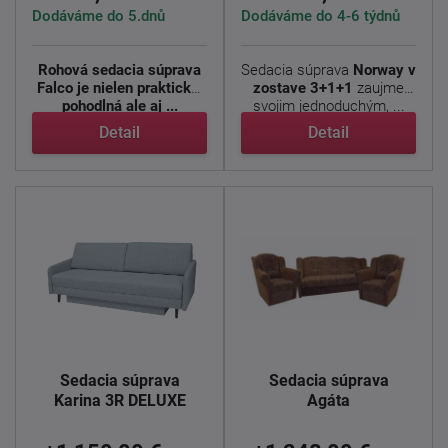
Dodáváme do 5.dnů
Dodáváme do 4-6 týdnů
Rohová sedacia súprava
Sedacia súprava
Norway v
Falco je nielen praktická,
zostave 3+1+1
zaujme
pohodlná ale aj ...
svojim jednoduchým, ...
Detail
Detail
Sedacia súprava
Sedacia súprava
Karina 3R DELUXE
Agáta