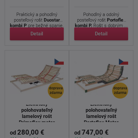
Praktický a pohodlný
Pohodlný a odolný
posteľový rošt
Duostar
posteľový rošt
Portoflex
kombi P
pre bežné spanie.
kombi P.
Rošt s dobrým ...
...
Detail
Detail
doprava
doprava
zdarma
zdarma
Elektricky
Elektricky
polohovateľný
polohovateľný
lamelový rošt
lamelový rošt
Primaflex motor
Portoflex Motor
280,00 €
747,00 €
od
od