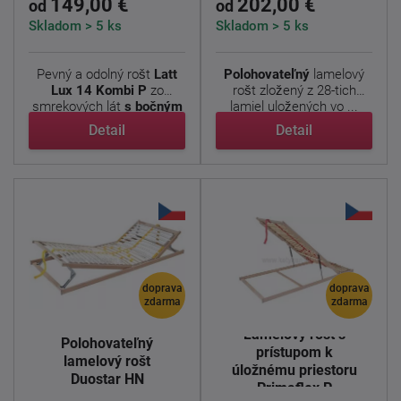
149,00 €
202,00 €
od
od
Skladom > 5 ks
Skladom > 5 ks
Pevný a odolný rošt
Latt
Polohovateľný
lamelový
Lux 14 Kombi P
zo
rošt zložený z 28-tich
smrekových lát
s bočným
lamiel uložených vo ...
...
Detail
Detail
doprava
doprava
zdarma
zdarma
Lamelový rošt s
Polohovateľný
prístupom k
lamelový rošt
úložnému priestoru
Duostar HN
Primaflex P