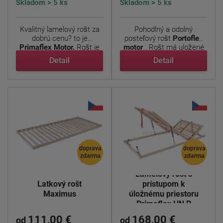
Skladom > 5 ks
Skladom > 5 ks
Kvalitný lamelový rošt za
Pohodlný a odolný
dobrú cenu? to je
posteľový rošt
Portoflex
Primaflex Motor.
Rošt je
motor
. Rošt má uložené
...
...
Detail
Detail
doprava
doprava
zdarma
zdarma
Lamelový rošt s
Latkový rošt
prístupom k
Maximus
úložnému priestoru
Primaflex HN P
111,00 €
168,00 €
od
od