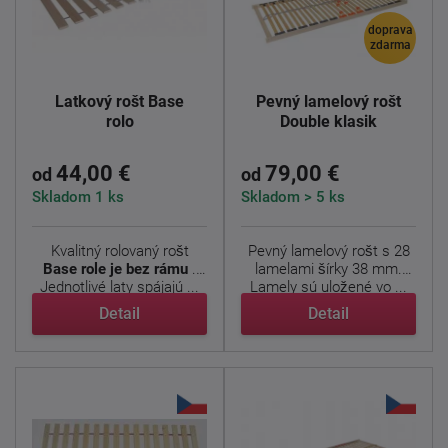
doprava
zdarma
Latkový rošt Base
Pevný lamelový rošt
rolo
Double klasik
44,00 €
79,00 €
od
od
Skladom 1 ks
Skladom > 5 ks
Kvalitný rolovaný rošt
Pevný lamelový rošt s 28
Base role je bez rámu
.
lamelami šírky 38 mm.
Jednotlivé laty spájajú ...
Lamely sú uložené vo ...
Detail
Detail