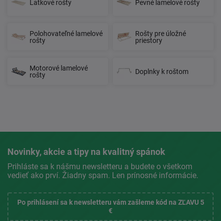
Latkové rošty
Pevné lamelové rošty
Polohovateľné lamelové
Rošty pre úložné
rošty
priestory
Motorové lamelové
Doplnky k roštom
rošty
Novinky, akcie a tipy na kvalitný spánok
Prihláste sa k nášmu newsletteru a budete o všetkom
vedieť ako prví. Žiadny spam. Len prínosné informácie.
Po prihlásení sa k newsletteru vám zašleme kód na ZĽAVU 5
€