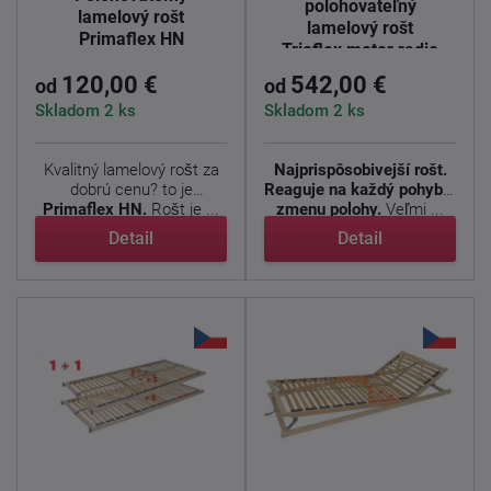
polohovateľný
lamelový rošt
lamelový rošt
Primaflex HN
Trioflex motor radio
120,00 €
542,00 €
od
od
Skladom 2 ks
Skladom 2 ks
Kvalitný lamelový rošt za
Najprispôsobivejší rošt.
dobrú cenu? to je
Reaguje na každý pohyb a
Primaflex HN.
Rošt je ...
zmenu polohy.
Veľmi ...
Detail
Detail