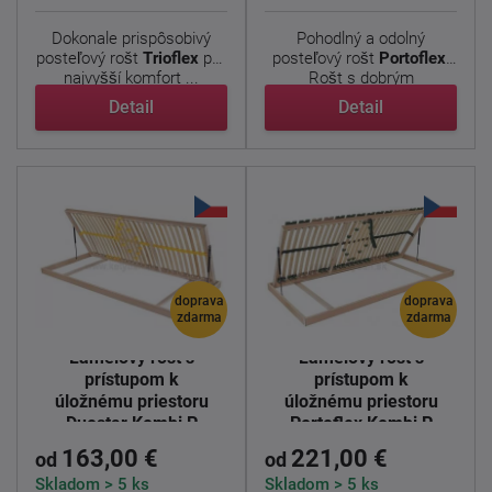
Dokonale prispôsobivý
Pohodlný a odolný
posteľový rošt
Trioflex
pre
posteľový rošt
Portoflex.
najvyšší komfort ...
Rošt s dobrým
odpružením ...
Detail
Detail
doprava
doprava
zdarma
zdarma
Lamelový rošt s
Lamelový rošt s
prístupom k
prístupom k
úložnému priestoru
úložnému priestoru
Duostar Kombi P
Portoflex Kombi P
163,00 €
221,00 €
od
od
Skladom > 5 ks
Skladom > 5 ks