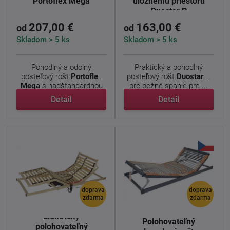
Portoflex Mega
úložnému priestoru
Duostar P
207,00 €
163,00 €
od
od
Skladom > 5 ks
Skladom > 5 ks
Pohodlný a odolný
Praktický a pohodlný
posteľový rošt
Portoflex
posteľový rošt
Duostar P
Mega
s nadštandardnou
pre bežné spanie pre ...
...
Detail
Detail
doprava
doprava
zdarma
zdarma
Elektricky
Polohovateľný
polohovateľný