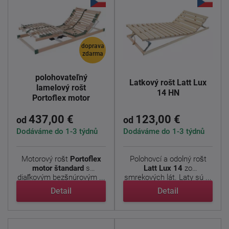
doprava
zdarma
Elektricky
polohovateľný
Latkový rošt Latt Lux
lamelový rošt
14 HN
Portoflex motor
standard
437,00 €
123,00 €
od
od
Dodáváme do 1-3 týdnů
Dodáváme do 1-3 týdnů
Motorový rošt
Portoflex
Polohovcí a odolný rošt
motor štandard
s
Latt Lux 14
zo
diaľkovým bezšnúrovým ...
smrekových lát. Laty sú ...
Detail
Detail