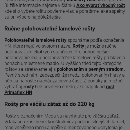
Bližšie informácie nájdete v článku
Ako vybrať vhodný rošt
,
kde si o výbere roštu povieme viac a poradíme, aké aspekty
sú pri výbere najdôležitejšie.
Ručne polohovateľné lamelové rošty
Polohovateľné lamelové rošty
spoznáme podľa označenia
HN, ktoré majú vo svojom názve.
Rošty
je možné ručne
polohovať v niekoľkých stupňoch. Pre pohodlnejšie
polohovanie majú polohovateľné lamelové rošty pri hlave a
nohách umiestnené madlo. U vyšších tried tejto kategórie
roštov sa stretávame aj s
polohovaním s pevným stredom.
Pevný stred nám zabezpečí, že medzi polohovaním hlavy a
nôh sa na rošte nachádza pevná časť. Z ponuky je možné
vybrať aj
rošty
bez pevného stredu, ako napríklad
rošt
Primaflex HN
.
Rošty pre väčšiu záťaž až do 220 kg
Rošty s označením Mega sú navrhnuté pre väčšiu záťaž.
Vďaka ich zosilnenej konštrukcii v podobe silnejších lamiel,
masívnejšieho rámu a lepšie dimenzovaného uchytenia je