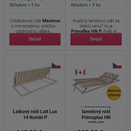
Skladom > 5 ks
Skladom > 5 ks
Celobukovej rošt
Maximus
Kvalitný lamelový rošt za
s mimoriadnou výdržou a
dobrú cenu? to je
odolnosťou vďaka ...
Primaflex HN P.
Rošt je ...
Detail
Detail
doprava
zdarma
Polohovateľný
Latkový rošt Latt Lux
lamelový rošt
14 Kombi P
Primaplus HN
200x90