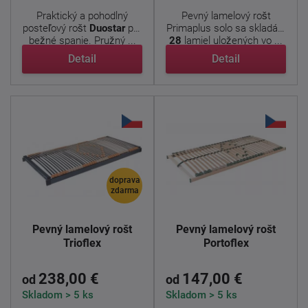
Praktický a pohodlný
Pevný lamelový rošt
posteľový rošt
Duostar
pre
Primaplus solo sa skladá z
bežné spanie. Pružný ...
28
lamiel uložených vo ...
Detail
Detail
doprava
zdarma
Pevný lamelový rošt
Pevný lamelový rošt
Trioflex
Portoflex
238,00 €
147,00 €
od
od
Skladom > 5 ks
Skladom > 5 ks