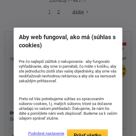
Zobrazuji 1 - 48 z 77
1
2
ďalšie
Aby web fungoval, ako má (súhlas s
cookies)
Pre čo najlepší zážitok z nakupovania - aby fungovalo
vyhľadávanie, aby sme si pamätali, čo máte v košíku, aby
doprava
doprava
ste jednoducho zistili stav vašej objednávky, aby sme vás
zdarma
zdarma
neobťažovali nevhodnou reklamou a aby ste sa nemuseli
zakaždým prihlasovať.
Elektricky
Pevný lamelový rošt
polohovateľný
Primaflex
lamelový rošt
Preto od Vás potrebujeme súhlas so spracovaním
Duostar Motor
súborov cookies, t.j. malých súborov, ktoré sa dočasne
ukladajú vo vašom prehliadači. Ďakujeme, že nám ho
76,00 €
349,00 €
od
od
dáte a pomôžete nám web zlepšovať. Budeme sa k vašim
údajom správať slušne.
Skladom > 5 ks
Skladom > 5 ks
Podrobné nastavenie
Prijať všetko
Kvalitný lamelový rošt za
Praktický a pohodlný