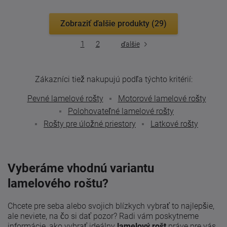
Zobraziť ďalšie produkty (29)
1
2
ďalšie
Zákazníci tiež nakupujú podľa týchto kritérií:
Pevné lamelové rošty
Motorové lamelové rošty
Polohovateľné lamelové rošty
Rošty pre úložné priestory
Latkové rošty
Vyberáme vhodnú variantu
lamelového roštu?
Chcete pre seba alebo svojich blízkych vybrať to najlepšie,
ale neviete, na čo si dať pozor? Radi vám poskytneme
informácie, ako vybrať ideálny
lamelový rošt
práve pre vás.