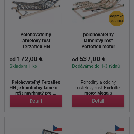
doprava
zdarma
Elektricky
Polohovateľný
polohovateľný
lamelový rošt
lamelový rošt
Terzaflex HN
Portoflex motor
mega
172,00 €
637,00 €
od
od
Skladom 1 ks
Dodáváme do 1-3 týdnů
Polohovateľný Terzaflex
Pohodlný a odolný
HN je komfortný lamelový
posteľový rošt
Portoflex
rošt navrhnutý pre ...
motor Mega
s
nadštandardnou ...
Detail
Detail