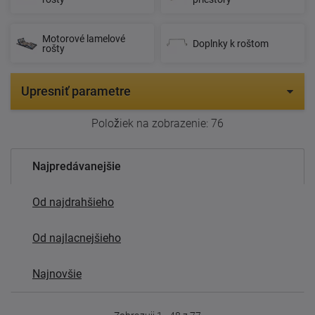
Motorové lamelové
Doplnky k roštom
rošty
Upresniť parametre
Položiek na zobrazenie:
76
Najpredávanejšie
Od najdrahšieho
Od najlacnejšieho
Najnovšie