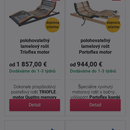
doprava
doprava
zdarma
zdarma
Elektricky
Elektricky
polohovateľný
polohovateľný
lamelový rošt
lamelový rošt
Trioflex motor
Portoflex motor
Quattro memory
kombi P
1 857,00 €
944,00 €
od
od
Dodáváme do 1-3 týdnů
Dodáváme do 1-3 týdnů
Dokonale prispôsobivý
Špeciálne vyvinutý
posteľový rošt
TRIOFLEX
motorový rošt s bočným
motor Quattro memory
výklopom
Portoflex kombi
pre ...
P
, ...
Detail
Detail