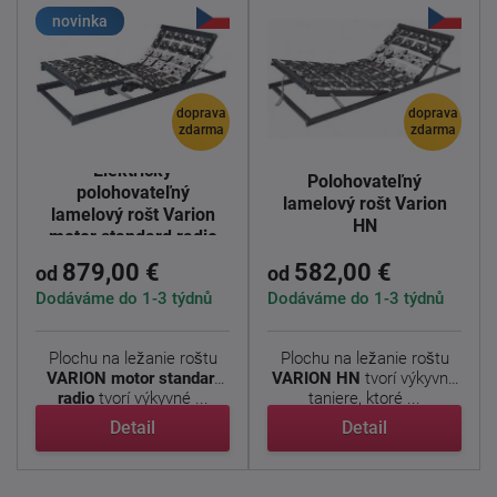
novinka
doprava
doprava
zdarma
zdarma
Elektricky
Polohovateľný
polohovateľný
lamelový rošt Varion
lamelový rošt Varion
HN
motor standard radio
879,00 €
582,00 €
od
od
Dodáváme do 1-3 týdnů
Dodáváme do 1-3 týdnů
Plochu na ležanie roštu
Plochu na ležanie roštu
VARION motor standart
VARION HN
tvorí výkyvné
radio
tvorí výkyvné ...
taniere, ktoré ...
Detail
Detail