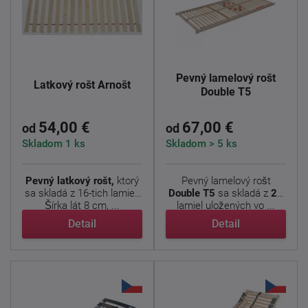
Pevný lamelový rošt
Latkový rošt Arnošt
Double T5
54,00 €
67,00 €
od
od
Skladom 1 ks
Skladom > 5 ks
Pevný latkový rošt,
ktorý
Pevný lamelový rošt
sa skladá z 16-tich lamiel.
Double T5
sa skladá z
28
Šírka lát 8 cm, ...
lamiel uložených vo ...
Detail
Detail