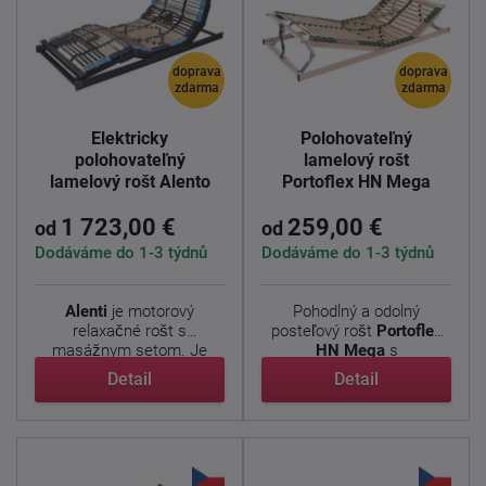
doprava
doprava
zdarma
zdarma
Elektricky
Polohovateľný
polohovateľný
lamelový rošt
lamelový rošt Alento
Portoflex HN Mega
1 723,00 €
259,00 €
od
od
Dodáváme do 1-3 týdnů
Dodáváme do 1-3 týdnů
Alenti
je motorový
Pohodlný a odolný
relaxačné rošt s
posteľový rošt
Portoflex
masážnym setom. Je
HN Mega
s
určený pre ...
nadštandardnou ...
Detail
Detail