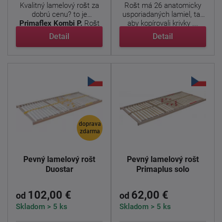
Kvalitný lamelový rošt za
Rošt má 26 anatomicky
dobrú cenu? to je
usporiadaných lamiel, tak
Primaflex Kombi P.
Rošt
aby kopírovali krivky ...
je ...
Detail
Detail
doprava
zdarma
Pevný lamelový rošt
Pevný lamelový rošt
Duostar
Primaplus solo
102,00 €
62,00 €
od
od
Skladom > 5 ks
Skladom > 5 ks