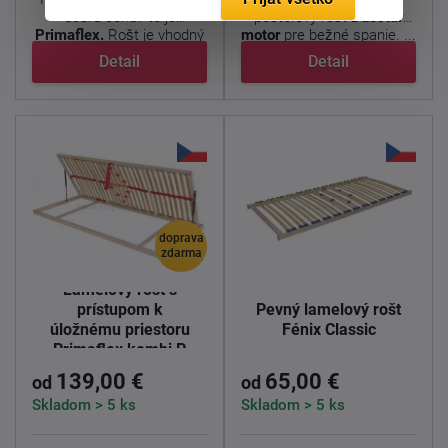
dobrú cenu? to je
posteľový rošt
Duostar
Primaflex.
Rošt je vhodný
motor
pre bežné spanie. ...
...
Detail
Detail
doprava
zdarma
Lamelový rošt s
prístupom k
Pevný lamelový rošt
úložnému priestoru
Fénix Classic
Primaflex kombi P
139,00 €
65,00 €
od
od
Skladom > 5 ks
Skladom > 5 ks