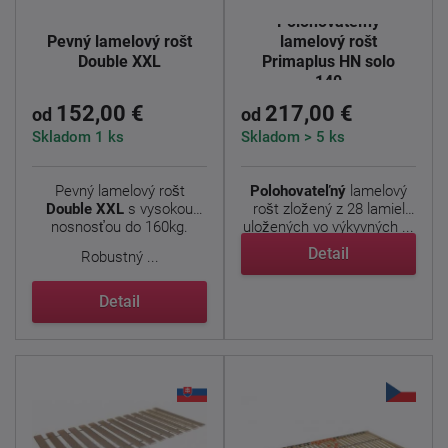
Polohovateľný
Pevný lamelový rošt
lamelový rošt
Double XXL
Primaplus HN solo
140
152,00 €
217,00 €
od
od
Skladom 1 ks
Skladom > 5 ks
Pevný lamelový rošt
Polohovateľný
lamelový
Double XXL
s vysokou
rošt zložený z 28 lamiel
nosnosťou do 160kg.
uložených vo výkyvných ...
Detail
Robustný ...
Detail