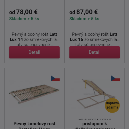
78,00 €
87,00 €
od
od
Skladom > 5 ks
Skladom > 5 ks
Pevný a odolný rošt
Latt
Pevný a odolný rošt
Latt
Lux 14
zo smrekových lát.
Lux 16
zo smrekových lát.
Laty sú pripevnené ...
Laty sú pripevnené ...
Detail
Detail
doprava
zdarma
Lamelový rošt s
Pevný lamelový rošt
prístupom k