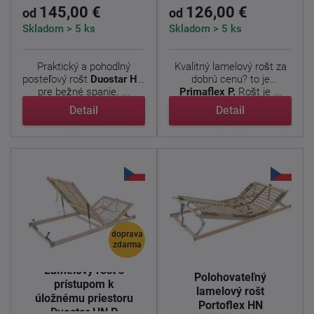
145,00 €
126,00 €
od
od
Skladom > 5 ks
Skladom > 5 ks
Praktický a pohodlný
Kvalitný lamelový rošt za
posteľový rošt
Duostar HN
dobrú cenu? to je
pre bežné spanie. ...
Primaflex P.
Rošt je ...
Detail
Detail
doprava
zdarma
Lamelový rošt s
Polohovateľný
prístupom k
lamelový rošt
úložnému priestoru
Portoflex HN
Duostar HN P