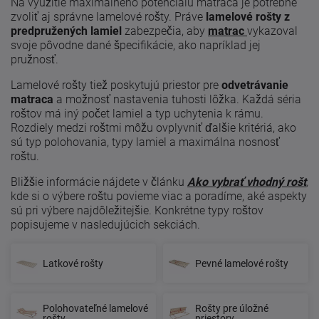
Na využitie maximálneho potenciálu matraca je potrebné
zvoliť aj správne lamelové rošty. Práve
lamelové rošty z
predpružených lamiel
zabezpečia, aby
matrac
vykazoval
svoje pôvodne dané špecifikácie, ako napríklad jej
pružnosť.
Lamelové rošty tiež poskytujú priestor pre
odvetrávanie
matraca
a možnosť nastavenia tuhosti lôžka. Každá séria
roštov má iný počet lamiel a typ uchytenia k rámu.
Rozdiely medzi roštmi môžu ovplyvniť ďalšie kritériá, ako
sú typ polohovania, typy lamiel a maximálna nosnosť
roštu.
Bližšie informácie nájdete v článku
Ako vybrať vhodný rošt
,
kde si o výbere roštu povieme viac a poradíme, aké aspekty
sú pri výbere najdôležitejšie. Konkrétne typy roštov
popisujeme v nasledujúcich sekciách.
Latkové rošty
Pevné lamelové rošty
Polohovateľné lamelové
Rošty pre úložné
rošty
priestory