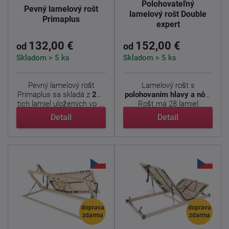
Polohovateľný
Pevný lamelový rošt
lamelový rošt Double
Primaplus
expert
132,00 €
152,00 €
od
od
Skladom > 5 ks
Skladom > 5 ks
Pevný lamelový rošt
Lamelový rošt s
Primaplus sa skladá z
28
-
polohovaním hlavy a nôh.
tich lamiel uložených vo ...
Rošt má 28 lamiel
uložených v ...
Detail
Detail
doprava
doprava
zdarma
zdarma