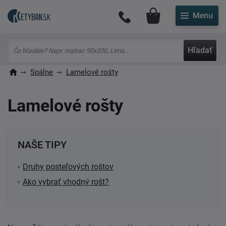
Môj účet
Hľadať
Spálne
Lamelové rošty
Lamelové rošty
NAŠE TIPY
Druhy posteľových roštov
Ako vybrať vhodný rošt?