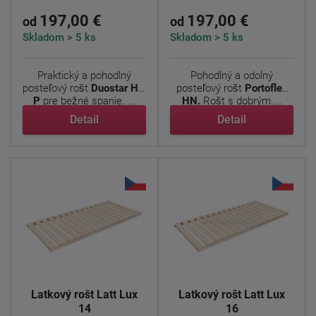
197,00 €
197,00 €
od
od
Skladom > 5 ks
Skladom > 5 ks
Praktický a pohodlný
Pohodlný a odolný
posteľový rošt
Duostar HN
posteľový rošt
Portoflex
P
pre bežné spanie. ...
HN.
Rošt s dobrým ...
Detail
Detail
Latkový rošt Latt Lux
Latkový rošt Latt Lux
14
16