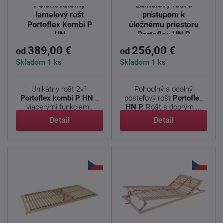
Polohovateľný
Lamelový rošt s
lamelový rošt
prístupom k
Portoflex Kombi P
úložnému priestoru
HN
Portoflex HN P
389,00 €
256,00 €
od
od
Skladom 1 ks
Skladom 1 ks
Unikátny rošt 2v1
Pohodlný a odolný
Portoflex kombi P HN
s
posteľový rošt
Portoflex
viacerými funkciami.
HN P.
Rošt s dobrým ...
Ponúka ...
Detail
Detail