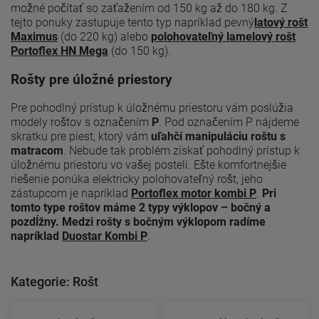
možné počítať so zaťažením od 150 kg až do 180 kg. Z
tejto ponuky zastupuje tento typ napríklad pevný
latový rošt
Maximus
(do 220 kg) alebo
polohovateľný lamelový rošt
Portoflex HN Mega
(do 150 kg).
Rošty pre úložné priestory
Pre pohodlný prístup k úložnému priestoru vám poslúžia
modely roštov s označením
P
. Pod označením P nájdeme
skratku pre piest, ktorý vám
uľahčí manipuláciu roštu s
matracom
. Nebude tak problém získať pohodlný prístup k
úložnému priestoru vo vašej posteli. Ešte komfortnejšie
riešenie ponúka elektricky polohovateľný rošt, jeho
zástupcom je napríklad
Portoflex motor kombi P
.
Pri
tomto type roštov máme 2 typy výklopov – bočný a
pozdĺžny. Medzi rošty s bočným výklopom radíme
napríklad
Duostar Kombi P
.
Kategorie: Rošt