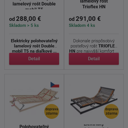
lamelový rošt
lamelový rošt Double
Trioflex HN
mobil T5
288,00 €
291,00 €
od
od
Skladom > 5 ks
Skladom 4 ks
Elektricky polohovateľný
Dokonale prispôsobivý
lamelový rošt Double
posteľový rošt
TRIOFLEX
mobil T5 na diaľkové ...
HN
pre najvyšší komfort ...
Detail
Detail
doprava
doprava
zdarma
zdarma
Elektricky
Polohovateľný