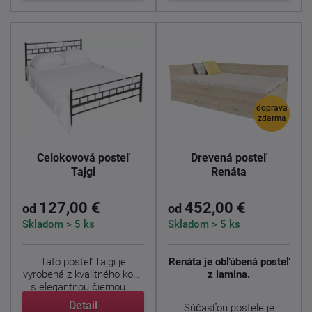
doprava
zdarma
Celokovová posteľ
Drevená posteľ
Tajgi
Renáta
127,00 €
452,00 €
od
od
Skladom > 5 ks
Skladom > 5 ks
Táto posteľ Tajgi je
Renáta je obľúbená posteľ
vyrobená z kvalitného kovu
z lamina.
s elegantnou čiernou ...
Detail
Súčasťou postele je