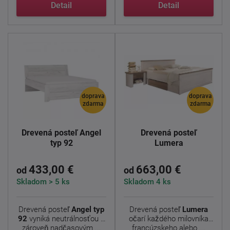
elegancie, ...
Detail
Detail
doprava
doprava
zdarma
zdarma
Drevená posteľ Angel
Drevená posteľ
typ 92
Lumera
433,00 €
663,00 €
od
od
Skladom > 5 ks
Skladom 4 ks
Drevená posteľ
Angel typ
Drevená posteľ
Lumera
92
vyniká neutrálnosťou a
očarí každého milovníka
zároveň nadčasovým ...
francúzskeho alebo ...