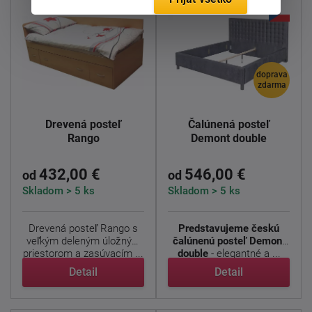
doprava
zdarma
Drevená posteľ
Čalúnená posteľ
Rango
Demont double
432,00 €
546,00 €
od
od
Skladom > 5 ks
Skladom > 5 ks
Drevená posteľ Rango s
Predstavujeme českú
veľkým deleným úložným
čalúnenú posteľ Demont
priestorom a zasúvacím ...
double
- elegantné a ...
Detail
Detail