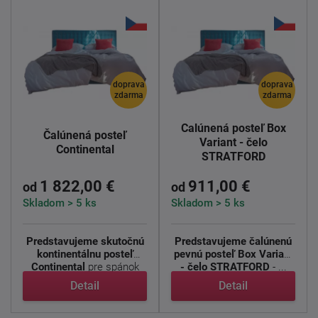
doprava
doprava
zdarma
zdarma
Čalúnená posteľ Box
Čalúnená posteľ
Variant - čelo
Continental
STRATFORD
1 822,00 €
911,00 €
od
od
Skladom > 5 ks
Skladom > 5 ks
Predstavujeme skutočnú
Predstavujeme čalúnenú
kontinentálnu posteľ
pevnú posteľ Box Variant
Continental
pre spánok
- čelo STRATFORD
- ...
bez ...
Detail
Detail