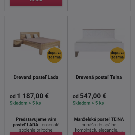
doprava
doprava
zdarma
zdarma
Drevená posteľ Lada
Drevená posteľ Teina
1 187,00 €
547,00 €
od
od
Skladom > 5 ks
Skladom > 5 ks
Predstavujeme vám
Manželská posteľ TEINA
posteľ LADA
- dokonalé
prináša do spálne
spojenie prírodnej
kombináciu elegancie, ...