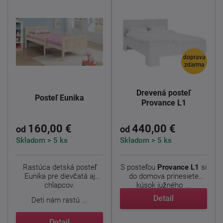
doprava
zdarma
Drevená posteľ
Posteľ Eunika
Provance L1
160,00 €
440,00 €
od
od
Skladom > 5 ks
Skladom > 5 ks
Rastúca detská posteľ
S posteľou
Provance L1
si
Eunika pre dievčatá aj
do domova prinesiete
chlapcov.
kúsok južného ...
Detail
Deti nám rastú ...
Detail