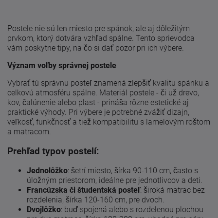
Postele nie sú len miesto pre spánok, ale aj dôležitým
prvkom, ktorý dotvára vzhľad spálne. Tento sprievodca
vám poskytne tipy, na čo si dať pozor pri ich výbere.
Význam voľby správnej postele
Vybrať tú správnu posteľ znamená zlepšiť kvalitu spánku a
celkovú atmosféru spálne. Materiál postele - či už drevo,
kov, čalúnenie alebo plast - prináša rôzne estetické aj
praktické výhody. Pri výbere je potrebné zvážiť dizajn,
veľkosť, funkčnosť a tiež kompatibilitu s lamelovým roštom
a matracom.
Prehľad typov postelí:
Jednolôžko
: šetrí miesto, šírka 90-110 cm, často s
úložným priestorom, ideálne pre jednotlivcov a deti.
Francúzska či študentská posteľ
: široká matrac bez
rozdelenia, šírka 120-160 cm, pre dvoch.
Dvojlôžko
: buď spojená alebo s rozdelenou plochou