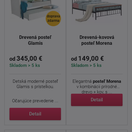
doprava
zdarma
Drevená posteľ
Drevená-kovová
Glamis
posteľ Morena
345,00 €
149,00 €
od
od
Skladom > 5 ks
Skladom > 5 ks
Detská moderné posteľ
Elegantná
posteľ Morena
Glamis s prístelkou.
v kombinácii prírodné
drevo + kov, s ...
Detail
Očarujúce prevedenie ...
Detail