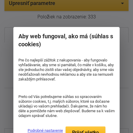
Upresniť parametre
Položiek na zobrazenie:
333
Najpredávanejšie
Aby web fungoval, ako má (súhlas s
cookies)
Od najdrahšieho
Pre čo najlepší zážitok z nakupovania - aby fungovalo
Od najlacnejšieho
vyhľadávanie, aby sme si pamätali, čo máte v košíku, aby
ste jednoducho zistili stav vašej objednávky, aby sme vás
neobťažovali nevhodnou reklamou a aby ste sa nemuseli
zakaždým prihlasovať.
Najnovšie
Preto od Vás potrebujeme súhlas so spracovaním
Zobrazuji 1 - 48 z 358
súborov cookies, t.j. malých súborov, ktoré sa dočasne
ukladajú vo vašom prehliadači. Ďakujeme, že nám ho
1
2
3
4
5
6
7
8
ďalšie
dáte a pomôžete nám web zlepšovať. Budeme sa k vašim
údajom správať slušne.
Podrobné nastavenie
Prijať všetko