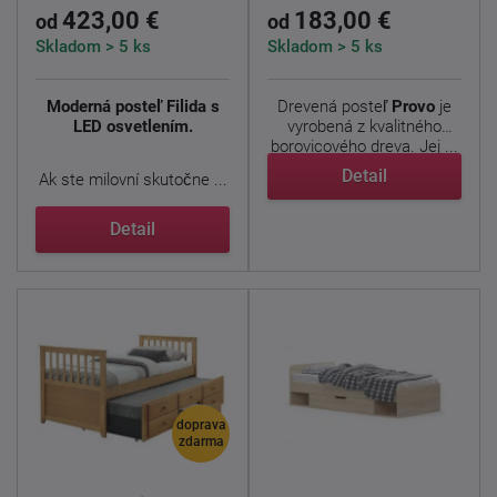
423,00 €
183,00 €
od
od
Skladom > 5 ks
Skladom > 5 ks
Moderná posteľ Filida s
Drevená posteľ
Provo
je
LED osvetlením.
vyrobená z kvalitného
borovicového dreva. Jej ...
Detail
Ak ste milovní skutočne ...
Detail
doprava
zdarma