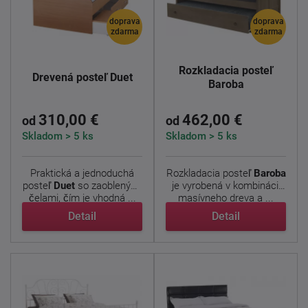
doprava
doprava
zdarma
zdarma
Rozkladacia posteľ
Drevená posteľ Duet
Baroba
310,00 €
462,00 €
od
od
Skladom > 5 ks
Skladom > 5 ks
Praktická a jednoduchá
Rozkladacia posteľ
Baroba
posteľ
Duet
so zaoblenými
je vyrobená v kombinácii
čelami, čím je vhodná ...
masívneho dreva a ...
Detail
Detail