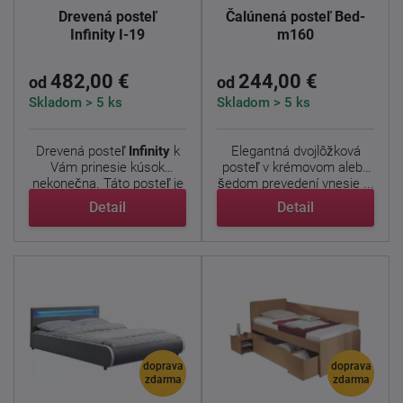
Drevená posteľ
Čalúnená posteľ Bed-
Infinity I-19
m160
482,00 €
244,00 €
od
od
Skladom > 5 ks
Skladom > 5 ks
Drevená posteľ
Infinity
k
Elegantná dvojlôžková
Vám prinesie kúsok
posteľ v krémovom alebo
nekonečna. Táto posteľ je
šedom prevedení vnesie ...
...
Detail
Detail
doprava
doprava
zdarma
zdarma