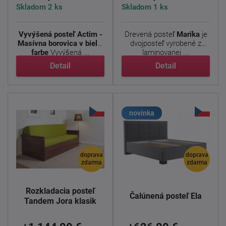
Skladom 2 ks
Skladom 1 ks
Vyvýšená posteľ Actim -
Drevená posteľ
Marika
je
Masívna borovica v bielej
dvojposteľ vyrobené z
farbe
Vyvýšená ...
laminovanej ...
Detail
Detail
novinka
doprava
doprava
zdarma
zdarma
Rozkladacia posteľ
Čalúnená posteľ Ela
Tandem Jora klasik