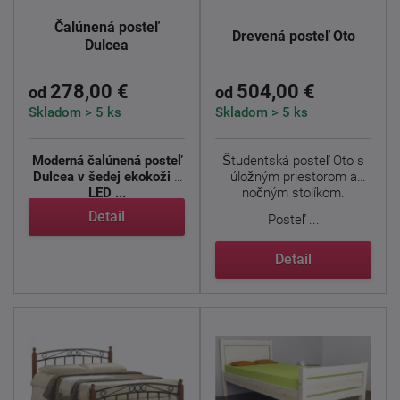
Čalúnená posteľ
Drevená posteľ Oto
Dulcea
278,00 €
504,00 €
od
od
Skladom > 5 ks
Skladom > 5 ks
Moderná čalúnená posteľ
Študentská posteľ Oto s
Dulcea v šedej ekokoži s
úložným priestorom a
LED ...
nočným stolíkom.
Detail
Posteľ ...
Detail