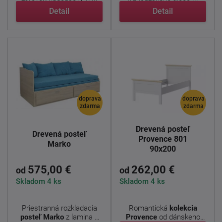
Detail
Detail
doprava
doprava
zdarma
zdarma
Drevená posteľ
Drevená posteľ
Provence 801
Marko
90x200
575,00 €
262,00 €
od
od
Skladom 4 ks
Skladom 4 ks
Priestranná rozkladacia
Romantická
kolekcia
posteľ Marko
z
lamina
s
Provence
od dánskeho