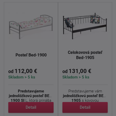
Celokovová posteľ
Posteľ Bed-1900
Bed-1905
112,00 €
131,00 €
od
od
Skladom > 5 ks
Skladom > 5 ks
Predstavujeme
Predstavujeme vám
jednolôžkovú posteľ BED-
jednolôžkovú posteľ BED-
1900 SI
L, ktorá prináša
1905
s kovovou
moderný ...
konštrukciou ...
Detail
Detail