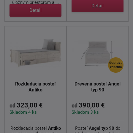
úložným priestorom a ...
výrobcu prináša do ...
Detail
Detail
doprava
zdarma
Rozkladacia posteľ
Drevená posteľ Angel
Antiko
typ 90
323,00 €
390,00 €
od
od
Skladom 4 ks
Skladom 3 ks
Rozkladacia posteľ
Antiko
Posteľ
Angel typ 90
do