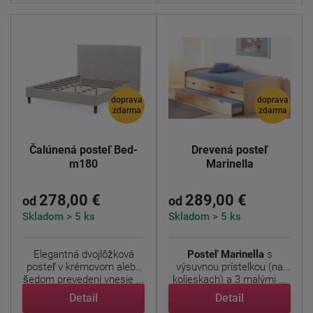
doprava
doprava
zdarma
zdarma
Čalúnená posteľ Bed-
Drevená posteľ
m180
Marinella
278,00 €
289,00 €
od
od
Skladom > 5 ks
Skladom > 5 ks
Elegantná dvojlôžková
Posteľ Marinella
s
posteľ v krémovom alebo
výsuvnou prístelkou (na
šedom prevedení vnesie ...
kolieskach) a 3 malými ...
Detail
Detail