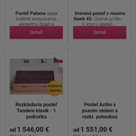
Posteľ Paloma
spája
Drevená posteľ z masívu
kvalitné spracovanie,
Santé 45.
Ocenia ju hlavne
elegantný dizajn a
tí, ktorí v posteli ...
maximálne ...
Detail
Detail
doprava
zdarma
Rozkladacia posteľ
Posteľ Actim s
Tandem klasik - 1
psacím stolem a
područka
rozkl. pohovkou
1 546,00 €
1 551,00 €
od
od