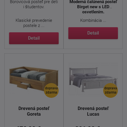
Borovicová posteľ pre deti
Moderná čalúnená posteľ
i študentov.
Birget new s LED
osvetlením.
Klasické prevedenie
Kombinácia ...
postele z ...
Detail
Detail
doprava
doprava
zdarma
zdarma
Drevená posteľ
Drevená posteľ
Goreta
Lucas