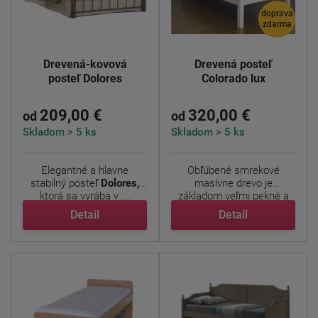
doprava
zdarma
Drevená-kovová
Drevená posteľ
posteľ Dolores
Colorado lux
209,00 €
320,00 €
od
od
Skladom > 5 ks
Skladom > 5 ks
Elegantné a hlavne
Obľúbené smrekové
stabilný posteľ
Dolores,
masívne drevo je
ktorá sa vyrába v ...
základom veľmi pekné a
jednoducho ...
Detail
Detail