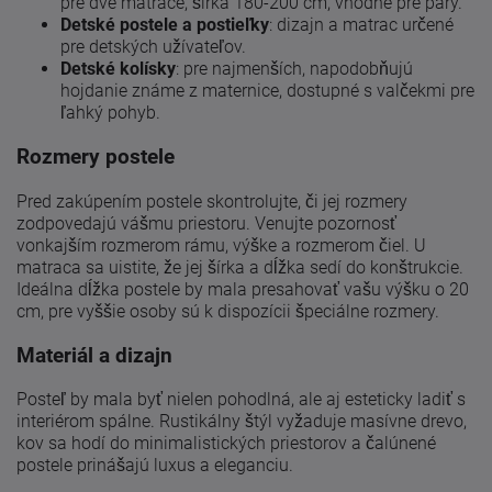
pre dve matrace, šírka 180-200 cm, vhodné pre páry.
Detské postele a postieľky
: dizajn a matrac určené
pre detských užívateľov.
Detské kolísky
: pre najmenších, napodobňujú
hojdanie známe z maternice, dostupné s valčekmi pre
ľahký pohyb.
Rozmery postele
Pred zakúpením postele skontrolujte, či jej rozmery
zodpovedajú vášmu priestoru. Venujte pozornosť
vonkajším rozmerom rámu, výške a rozmerom čiel. U
matraca sa uistite, že jej šírka a dĺžka sedí do konštrukcie.
Ideálna dĺžka postele by mala presahovať vašu výšku o 20
cm, pre vyššie osoby sú k dispozícii špeciálne rozmery.
Materiál a dizajn
Posteľ by mala byť nielen pohodlná, ale aj esteticky ladiť s
interiérom spálne. Rustikálny štýl vyžaduje masívne drevo,
kov sa hodí do minimalistických priestorov a čalúnené
postele prinášajú luxus a eleganciu.