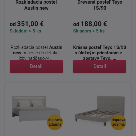
Rozkladacia posteľ
Drevená posteľ Teyo
Austin new
1S/90
351,00 €
188,00 €
od
od
Skladom > 5 ks
Skladom > 5 ks
Rozkladacia posteľ
Austin
Krásna posteľ Teyo 1S/90
new
prinesie do detskej
s úložným priestorom zo
izby nadčasový ...
zostavy Teyo. ...
Detail
Detail
doprava
doprava
zdarma
zdarma