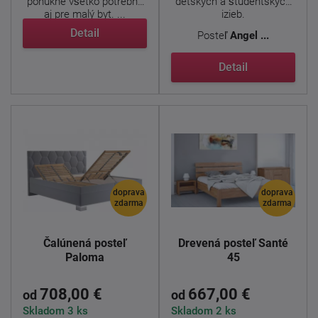
ponúkne všetko potrebné
detských a študentských
aj pre malý byt. ...
izieb.
Detail
Posteľ
Angel ...
Detail
doprava
doprava
zdarma
zdarma
Čalúnená posteľ
Drevená posteľ Santé
Paloma
45
708,00 €
667,00 €
od
od
Skladom 3 ks
Skladom 2 ks