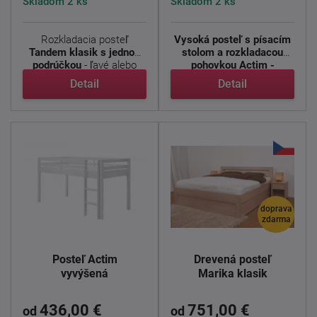
Skladom 2 ks
Skladom 2 ks
Rozkladacia posteľ
Vysoká posteľ s písacím
Tandem klasik s jednou
stolom a rozkladacou
podrúčkou
- ľavé alebo
pohovkou Actim -
pravé ...
Masívna ...
Detail
Detail
doprava
zdarma
Posteľ Actim
Drevená posteľ
vyvýšená
Marika klasik
436,00 €
751,00 €
od
od