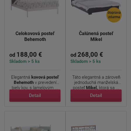
doprava
zdarma
Celokovová posteľ
Čalúnená posteľ
Behemoth
Mikel
188,00 €
268,00 €
od
od
Skladom > 5 ks
Skladom > 5 ks
Elegantná
kovová posteľ
Táto elegantná a zároveň
Behemoth
v prevedení
jednoduchá manželská
biely kov, s lamelovým ...
posteľ
Mikel,
ktorá sa ...
Detail
Detail