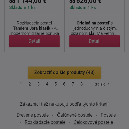
1 144,00 €
626,00 €
od
od
Skladom 1 ks
Skladom 1 ks
Rozkladacia posteľ
Originálna posteľ
s
Tandem Jora klasik
- v
jednoduchým a čistým
modernom dizajne ponúka
dizajnom
Ela.
Má veľmi ...
...
Detail
Detail
Zobraziť ďalšie produkty (48)
1
2
3
4
5
6
7
8
ďalšie
Zákazníci tiež nakupujú podľa týchto kritérií:
Drevené postele
Čalúnené postele
Postele
Rozkladacie postele
Celokovové postele