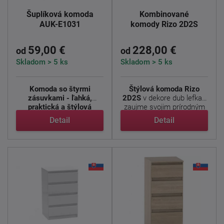
Šuplíková komoda
Kombinované
AUK-E1031
komody Rizo 2D2S
59,00 €
228,00 €
od
od
Skladom > 5 ks
Skladom > 5 ks
Komoda so štyrmi
Štýlová komoda Rizo
zásuvkami - ľahká,
2D2S
v dekore dub lefkas
praktická a štýlová
zaujme svojim prírodným
Elegantná ...
...
Detail
Detail