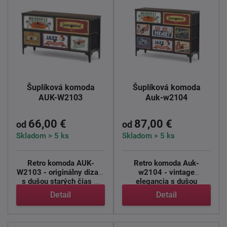
Šuplíková komoda
Šuplíková komoda
AUK-W2103
Auk-w2104
66,00 €
87,00 €
od
od
Skladom > 5 ks
Skladom > 5 ks
Retro komoda AUK-
Retro komoda Auk-
W2103 - originálny dizajn
w2104 - vintage
s dušou starých čias
...
elegancia s dušou
minulosti
Retro ...
Detail
Detail