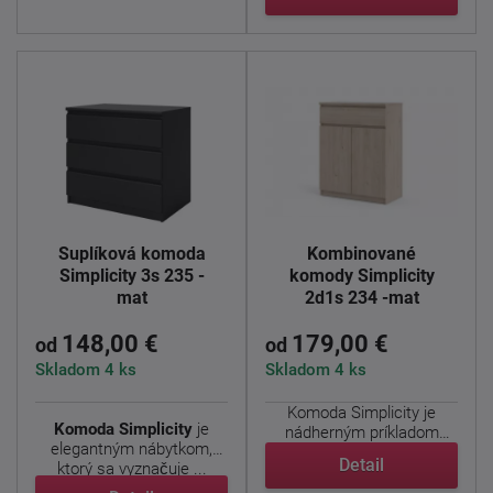
Šuplíková komoda
Kombinované
Simplicity 3s 235 -
komody Simplicity
mat
2d1s 234 -mat
148,00 €
179,00 €
od
od
Skladom 4 ks
Skladom 4 ks
Komoda Simplicity je
Komoda Simplicity
je
nádherným príkladom
elegantným nábytkom,
jednoduchého a ...
Detail
ktorý sa vyznačuje ...