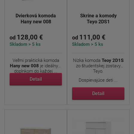
Dvierková komoda
Skrine a komody
Hany new 008
Teyo 2DS1
128,00 €
111,00 €
od
od
Skladom > 5 ks
Skladom > 5 ks
Veľmi praktická komoda
Nízka komoda
Teoy 2D1S
Hany new 008
je ideálnym
zo študentskej zostavy
doplnkom do každej ...
Teyo.
Detail
Dospievajúce deti ...
Detail