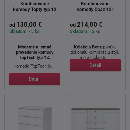
Kombinované
Kombinované
komody Topty typ 12
komody Boaz 121
130,00 €
214,00 €
od
od
Skladom > 5 ks
Skladom > 5 ks
Moderné a jemné
Kolekcia Boaz
ponúka
prevedenie komody
dokonalú kombináciu štýlu
TopTech typ 12.
a praktickosti. ...
Detail
Komoda TopTech je ...
Detail