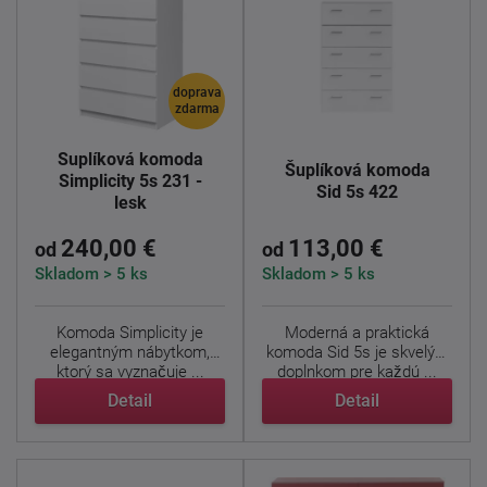
doprava
zdarma
Šuplíková komoda
Šuplíková komoda
Simplicity 5s 231 -
Sid 5s 422
lesk
240,00 €
113,00 €
od
od
Skladom > 5 ks
Skladom > 5 ks
Komoda Simplicity je
Moderná a praktická
elegantným nábytkom,
komoda Sid 5s je skvelým
ktorý sa vyznačuje ...
doplnkom pre každú ...
Detail
Detail