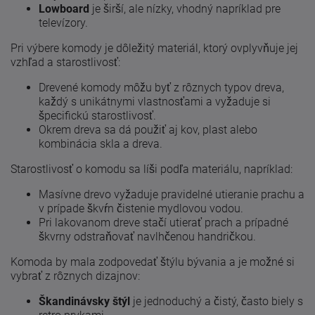
Lowboard
je širší, ale nízky, vhodný napríklad pre
televízory.
Pri výbere komody je dôležitý materiál, ktorý ovplyvňuje jej
vzhľad a starostlivosť:
Drevené komody môžu byť z rôznych typov dreva,
každý s unikátnymi vlastnosťami a vyžaduje si
špecifickú starostlivosť.
Okrem dreva sa dá použiť aj kov, plast alebo
kombinácia skla a dreva.
Starostlivosť o komodu sa líši podľa materiálu, napríklad:
Masívne drevo vyžaduje pravidelné utieranie prachu a
v prípade škvŕn čistenie mydlovou vodou.
Pri lakovanom dreve stačí utierať prach a prípadné
škvrny odstraňovať navlhčenou handričkou.
Komoda by mala zodpovedať štýlu bývania a je možné si
vybrať z rôznych dizajnov:
Škandinávsky štýl
je jednoduchý a čistý, často biely s