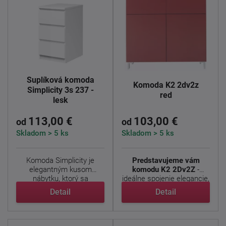
Šuplíková komoda
Komoda K2 2dv2z
Simplicity 3s 237 -
red
lesk
113,00 €
103,00 €
od
od
Skladom > 5 ks
Skladom > 5 ks
Komoda Simplicity je
Predstavujeme vám
elegantným kusom
komodu K2 2Dv2Z
-
nábytku, ktorý sa
ideálne spojenie elegancie,
vyznačuje ...
...
Detail
Detail