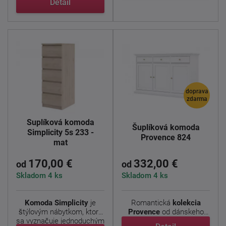
Detail
doprava
zdarma
Šuplíková komoda
Šuplíková komoda
Simplicity 5s 233 -
Provence 824
mat
170,00 €
332,00 €
od
od
Skladom 4 ks
Skladom 4 ks
Komoda Simplicity
je
Romantická
kolekcia
štýlovým nábytkom, ktorý
Provence
od dánskeho
sa vyznačuje jednoduchým
výrobcu prináša do ...