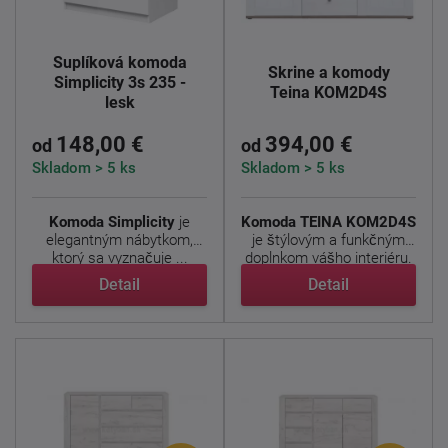
Šuplíková komoda
Skrine a komody
Simplicity 3s 235 -
Teina KOM2D4S
lesk
148,00 €
394,00 €
od
od
Skladom > 5 ks
Skladom > 5 ks
Komoda Simplicity
je
Komoda TEINA KOM2D4S
elegantným nábytkom,
je štýlovým a funkčným
ktorý sa vyznačuje ...
doplnkom vášho interiéru.
...
Detail
Detail