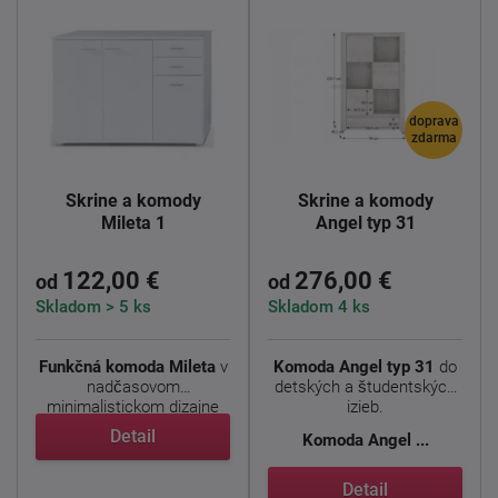
doprava
zdarma
Skrine a komody
Skrine a komody
Mileta 1
Angel typ 31
122,00 €
276,00 €
od
od
Skladom > 5 ks
Skladom 4 ks
Funkčná komoda Mileta
v
Komoda Angel typ 31
do
nadčasovom
detských a študentských
minimalistickom dizajne
izieb.
prináša ...
Detail
Komoda
Angel ...
Detail