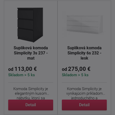
Šuplíková komoda
Šuplíková komoda
Simplicity 3s 237 -
Simplicity 6s 232 -
mat
lesk
113,00 €
275,00 €
od
od
Skladom > 5 ks
Skladom > 5 ks
Komoda Simplicity je
Komoda Simplicity je
elegantným kusom
vynikajúcim príkladom
nábytku, ktorý sa
jednoduchého a
vyznačuje ...
nadčasového ...
Detail
Detail