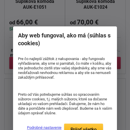
Šuplíková komoda
Šuplíková komoda
AUK-E1051
AUK-E1024
66,00 €
70,00 €
od
od
Skladom > 5 ks
Skladom > 5 ks
Aby web fungoval, ako má (súhlas s
cookies)
Komoda so štyrmi
Komoda s ôsmimi
zásuvkami - kompaktná,
látkovými zásuvkami -
moderná a praktická
Táto
ľahká, praktická a
Pre čo najlepší zážitok z nakupovania - aby fungovalo
...
elegantná
...
Detail
Detail
vyhľadávanie, aby sme si pamätali, čo máte v košíku, aby
ste jednoducho zistili stav vašej objednávky, aby sme vás
neobťažovali nevhodnou reklamou a aby ste sa nemuseli
zakaždým prihlasovať.
Preto od Vás potrebujeme súhlas so spracovaním
súborov cookies, t.j. malých súborov, ktoré sa dočasne
ukladajú vo vašom prehliadači. Ďakujeme, že nám ho
dáte a pomôžete nám web zlepšovať. Budeme sa k vašim
údajom správať slušne.
Podrobné nastavenie
Prijať všetko