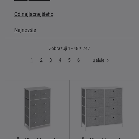
Od najlacnejšieho
Najnovšie
Zobrazuji 1 - 48 z 247
1
2
3
4
5
6
ďalšie