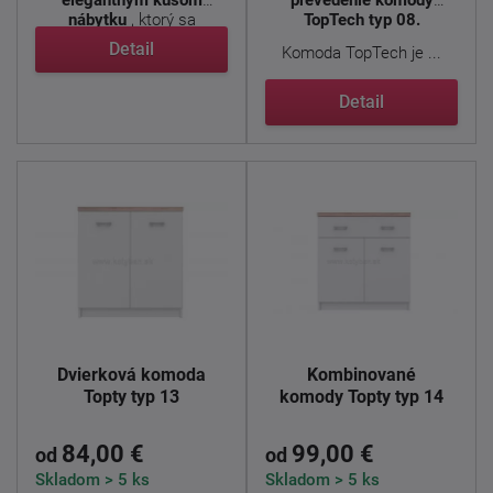
elegantným kusom
prevedenie komody
nábytku
, ktorý sa
TopTech typ 08.
vyznačuje ...
Detail
Komoda TopTech je ...
Detail
Dvierková komoda
Kombinované
Topty typ 13
komody Topty typ 14
84,00 €
99,00 €
od
od
Skladom > 5 ks
Skladom > 5 ks