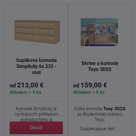
Šuplíková komoda
Skrine a komody
Simplicity 6s 232 -
Teyo 3DS2
mat
213,00 €
159,00 €
od
od
Skladom > 5 ks
Skladom > 5 ks
Komoda Simplicity je
Nízka komoda
Teoy 3D2S
vynikajúcim príkladom
zo študentskej zostavy
jednoduchého a
Teyo.
nadčasového ...
Detail
Dospievajúce deti ...