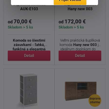
Šuplíková komoda
Šuplíková komoda
AUK-E103
Hany new 003
70,00 €
172,00 €
od
od
Skladom > 5 ks
Skladom > 5 ks
Komoda so šiestimi
Veľmi praktická šuplíková
zásuvkami - ľahká,
komoda
Hany new 003
je
funkčná a elegantná
ideálnym doplnkom do ...
Moderná ...
Detail
Detail
doprava
zdarma