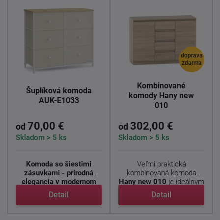
doprava
zdarma
Kombinované
Šuplíková komoda
komody Hany new
AUK-E1033
010
70,00 €
302,00 €
od
od
Skladom > 5 ks
Skladom > 5 ks
Komoda so šiestimi
Veľmi praktická
zásuvkami - prírodná
kombinovaná komoda
elegancia v modernom
Hany new 010
je ideálnym
poňatí
...
doplnkom ...
Detail
Detail