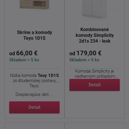
Kombinované
Skrine a komody
komody Simplicity
Teyo 1D1S
2d1s 234 - lesk
66,00 €
179,00 €
od
od
Skladom > 5 ks
Skladom > 5 ks
Komoda Simplicity je
Nízka komoda
Teoy 1D1S
nádherným príkladom
zo študentskej zostavy
jednoduchého a ...
Detail
Teyo.
Dospievajúce deti ...
Detail