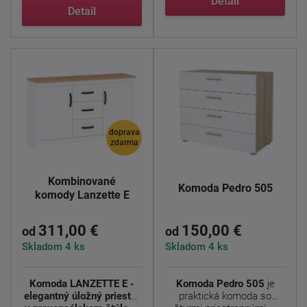
Detail
...
Detail
doprava
zdarma
Kombinované
Komoda Pedro 505
komody Lanzette E
311,00 €
150,00 €
od
od
Skladom 4 ks
Skladom 4 ks
Komoda LANZETTE E -
Komoda Pedro 505
je
elegantný úložný priestor
praktická komoda so