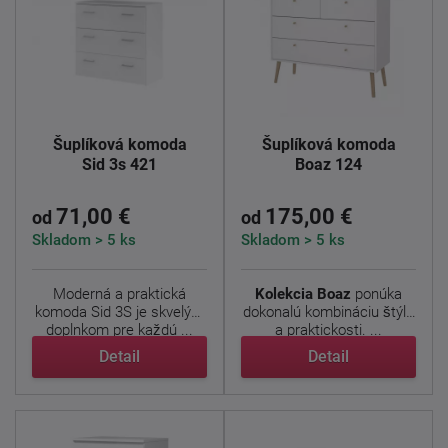
Šuplíková komoda
Šuplíková komoda
Sid 3s 421
Boaz 124
71,00 €
175,00 €
od
od
Skladom > 5 ks
Skladom > 5 ks
Moderná a praktická
Kolekcia Boaz
ponúka
komoda Sid 3S je skvelým
dokonalú kombináciu štýlu
doplnkom pre každú ...
a praktickosti. ...
Detail
Detail