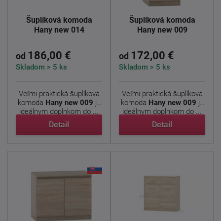
Šuplíková komoda
Šuplíková komoda
Hany new 014
Hany new 009
186,00 €
172,00 €
od
od
Skladom > 5 ks
Skladom > 5 ks
Veľmi praktická šuplíková
Veľmi praktická šuplíková
komoda
Hany new 009
je
komoda
Hany new 009
je
ideálnym doplnkom do ...
ideálnym doplnkom do ...
Detail
Detail