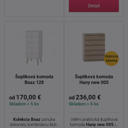
Detail
doprava
zdarma
Šuplíková komoda
Šuplíková komoda
Boaz 128
Hany new 005
170,00 €
236,00 €
od
od
Skladom > 5 ks
Skladom > 5 ks
Kolekcia Boaz
ponúka
Veľmi praktická šuplíková
dokonalú kombináciu štýlu
komoda
Hany new 005
je