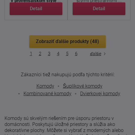
v provensálskom štýle
...
štyrmi priestrannými ...
Detail
Detail
Zobraziť ďalšie produkty (48)
1
2
3
4
5
6
ďalšie
Zákazníci tiež nakupujú podľa týchto kritérií:
Komody
Šuplíkové komody
Kombinované komody
Dvierkovej komody
Komody sú skvelým riešením pre úsporu priestoru v
domácnosti. Poskytujú úložné priestory a slúžia ako
dekoratívne plochy. Môžete si vybrať z moderných alebo