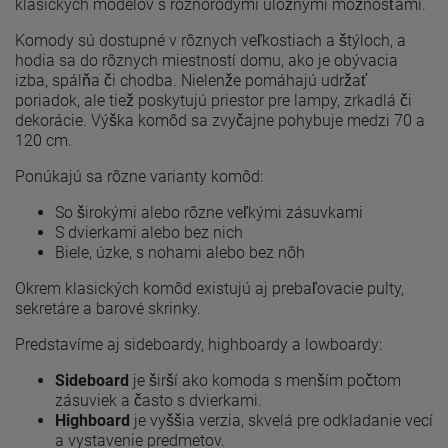
klasických modelov s rôznorodými úložnými možnosťami.
Komody sú dostupné v rôznych veľkostiach a štýloch, a
hodia sa do rôznych miestností domu, ako je obývacia
izba, spálňa či chodba. Nielenže pomáhajú udržať
poriadok, ale tiež poskytujú priestor pre lampy, zrkadlá či
dekorácie. Výška komôd sa zvyčajne pohybuje medzi 70 a
120 cm.
Ponúkajú sa rôzne varianty komôd:
So širokými alebo rôzne veľkými zásuvkami
S dvierkami alebo bez nich
Biele, úzke, s nohami alebo bez nôh
Okrem klasických komôd existujú aj prebaľovacie pulty,
sekretáre a barové skrinky.
Predstavíme aj sideboardy, highboardy a lowboardy:
Sideboard
je širší ako komoda s menším počtom
zásuviek a často s dvierkami.
Highboard
je vyššia verzia, skvelá pre odkladanie vecí
a vystavenie predmetov.