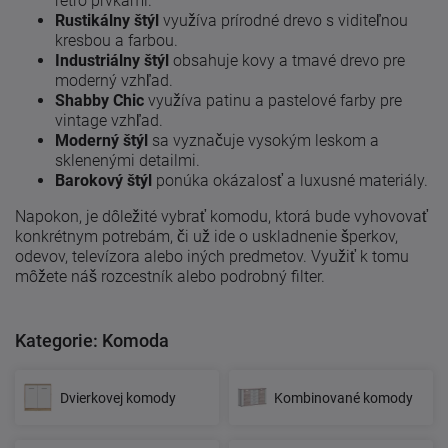
retro prvkami.
Rustikálny štýl
využíva prírodné drevo s viditeľnou
kresbou a farbou.
Industriálny štýl
obsahuje kovy a tmavé drevo pre
moderný vzhľad.
Shabby Chic
využíva patinu a pastelové farby pre
vintage vzhľad.
Moderný štýl
sa vyznačuje vysokým leskom a
sklenenými detailmi.
Barokový štýl
ponúka okázalosť a luxusné materiály.
Napokon, je dôležité vybrať komodu, ktorá bude vyhovovať
konkrétnym potrebám, či už ide o uskladnenie šperkov,
odevov, televízora alebo iných predmetov. Využiť k tomu
môžete náš rozcestník alebo podrobný filter.
Kategorie: Komoda
Dvierkovej komody
Kombinované komody