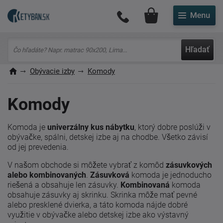
Môj účet
Hľadať
Obývacie izby
Komody
Komody
Komoda je
univerzálny kus nábytku
, ktorý dobre poslúži v
obývačke, spálni, detskej izbe aj na chodbe. Všetko závisí
od jej prevedenia.
V našom obchode si môžete vybrať z komôd
zásuvkových
alebo kombinovaných
.
Zásuvková
komoda je jednoducho
riešená a obsahuje len zásuvky.
Kombinovaná
komoda
obsahuje zásuvky aj skrinku. Skrinka môže mať pevné
alebo presklené dvierka, a táto komoda nájde dobré
využitie v obývačke alebo detskej izbe ako výstavný