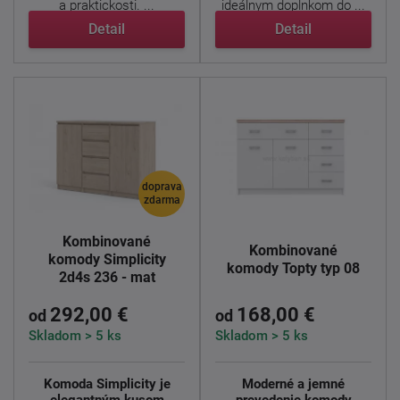
a praktickosti. ...
ideálnym doplnkom do ...
Detail
Detail
doprava
zdarma
Kombinované
Kombinované
komody Simplicity
komody Topty typ 08
2d4s 236 - mat
292,00 €
168,00 €
od
od
Skladom > 5 ks
Skladom > 5 ks
Komoda Simplicity je
Moderné a jemné