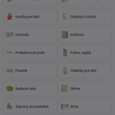
Hračky pre deti
Doplnky k izbám
Komody
Knižnice
Prebaľovacie pulty
Police, regály
Postele
Obliečky pre deti
Sedacie vaky
Skrine
Súpravy do postieľok
Stoly