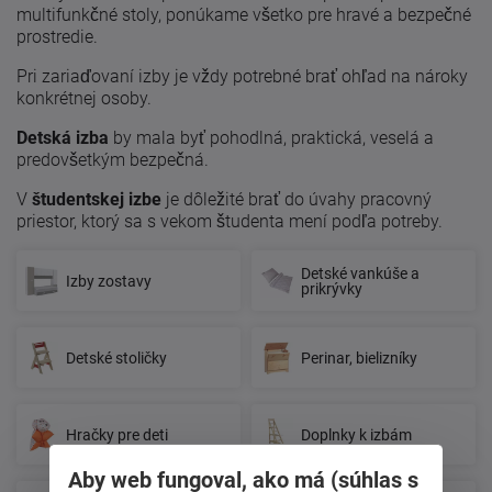
multifunkčné stoly, ponúkame všetko pre hravé a bezpečné
prostredie.
Pri zariaďovaní izby je vždy potrebné brať ohľad na nároky
konkrétnej osoby.
Detská izba
by mala byť pohodlná, praktická, veselá a
predovšetkým bezpečná.
V
študentskej izbe
je dôležité brať do úvahy pracovný
priestor, ktorý sa s vekom študenta mení podľa potreby.
Detské vankúše a
Izby zostavy
prikrývky
Detské stoličky
Perinar, bielizníky
Hračky pre deti
Doplnky k izbám
Aby web fungoval, ako má (súhlas s