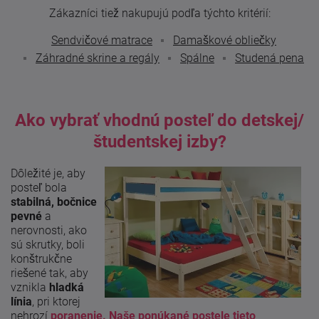
Zákazníci tiež nakupujú podľa týchto kritérií:
Sendvičové matrace
Damaškové obliečky
Záhradné skrine a regály
Spálne
Studená pena
Ako vybrať vhodnú posteľ do detskej/
študentskej izby?
Dôležité je, aby
posteľ bola
stabilná, bočnice
pevné
a
nerovnosti, ako
sú skrutky, boli
konštrukčne
riešené tak, aby
vznikla
hladká
línia
, pri ktorej
nehrozí
poranenie. Naše ponúkané postele tieto