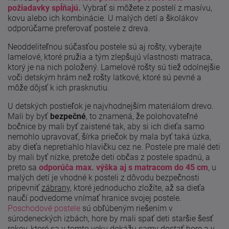
požiadavky spĺňajú.
Vybrať si môžete z postelí z masívu,
kovu alebo ich kombinácie. U malých detí a školákov
odporúčame preferovať postele z dreva.
Neoddeliteľnou súčasťou postele sú aj rošty, vyberajte
lamelové, ktoré pružia a tým zlepšujú vlastnosti matraca,
ktorý je na nich položený. Lamelové rošty sú tiež odolnejšie
voči detským hrám než rošty latkové, ktoré sú pevné a
môže dôjsť k ich prasknutiu.
U detských postieľok je najvhodnejším materiálom drevo.
Mali by byť
bezpečné
, to znamená, že polohovateľné
bočnice by mali byť zaistené tak, aby si ich dieťa samo
nemohlo upravovať, šírka priečok by mala byť taká úzka,
aby dieťa nepretiahlo hlavičku cez ne. Postele pre malé deti
by mali byť nízke, pretože deti občas z postele spadnú, a
preto sa
odporúča max. výška aj s matracom do 45 cm
, u
malých detí je vhodné k posteli z dôvodu bezpečnosti
pripevniť
zábrany
, ktoré jednoducho zložíte, až sa dieťa
naučí podvedome vnímať hranice svojej postele.
Poschodové postele
sú obľúbeným riešením v
súrodeneckých izbách, hore by mali spať deti staršie šesť
rokov, ktoré sa v tomto veku dokážu samy dostať hore a v