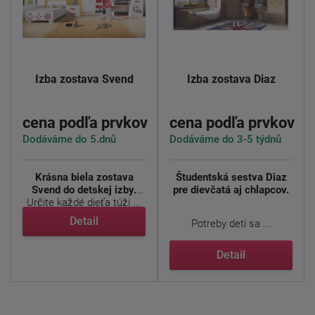
Izba zostava Svend
Izba zostava Diaz
cena podľa prvkov
cena podľa prvkov
Dodáváme do 5.dnů
Dodáváme do 3-5 týdnů
Krásna biela zostava
Študentská sestva Diaz
Svend do detskej izby.
pre dievčatá aj chlapcov.
Určite každé dieťa túži ...
Detail
Potreby detí sa ...
Detail