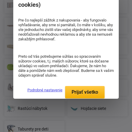
cookies)
Komody
Knižnice
Pre čo najlepší zážitok z nakupovania - aby fungovalo
vyhľadávanie, aby sme si pamätali, čo máte v košíku, aby
Prebaľovacie pulty
Police, regály
ste jednoducho zistili stav vašej objednávky, aby sme vás
neobťažovali nevhodnou reklamou a aby ste sa nemuseli
zakaždým prihlasovať.
Postele
Obliečky pre deti
Preto od Vás potrebujeme súhlas so spracovaním
súborov cookies, t.j. malých súborov, ktoré sa dočasne
ukladajú vo vašom prehliadači. Ďakujeme, že nám ho
Sedacie vaky
Skrine
dáte a pomôžete nám web zlepšovať. Budeme sa k vašim
údajom správať slušne.
Súpravy do postieľok
Stoly
Podrobné nastavenie
Prijať všetko
Rastúcí nábytok
Hojdacie siete
Taburety pre deti