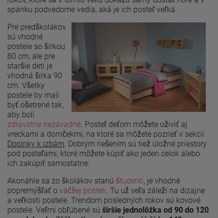
spánku podvedome vedia, aká je ich posteľ veľká.
Pre predškolákov
sú vhodné
postele so šírkou
80 cm, ale pre
staršie deti je
vhodná šírka 90
cm. Všetky
postele by mali
byť ošetrené tak,
aby boli
zdravotne nezávadné
. Posteľ deťom môžete oživiť aj
vreckami a domčekmi, na ktoré sa môžete pozrieť v sekcii
Doplnky k izbám
. Dobrým riešením sú tiež úložné priestory
pod posteľami, ktoré môžete kúpiť ako jeden celok alebo
ich zakúpiť samostatne.
Akonáhle sa zo školákov stanú
študenti
, je vhodné
popremýšľať o
väčšej posteli
. Tu už veľa záleží na dizajne
a veľkosti postele. Trendom posledných rokov sú kovové
postele. Veľmi obľúbené sú
širšie jednolôžka od 90 do 120