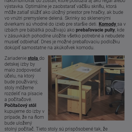
nakombinovať do zostáv, ktoré poslúžia aj ako regál alebo
výstavka. Optimálne je zaobstarať väčšiu skriňu, ktorá
môže zatiaľ slúžiť ako úložný priestor pre hračky, ak bude
vo vnútri premyslene delená. Skrinky so sklenenými
dvierkami sú vhodné do izieb pre staršie deti.
Komody
sa v
izbách pre bábätká používajú ako
prebaľovacie pulty
, kde
v zásuvkách pohodlne uložíte všetko potrebné a nebudete
musieť odbiehať. Dnes je možné prebaľovaciu podložku
dokúpiť samostatne na akúkoľvek komodu.
Zariadenie
stola
do
detskej izby by
malo zodpovedať
účelu, na ktorý
bude používaný,
stoly môžeme
rozdeliť na písacie
a počítačové.
Počítačový stôl
kupujeme do izby v
prípade, že na ňom
bude uložený
stolný počítač. Tieto stoly sú prispôsobené tak, že