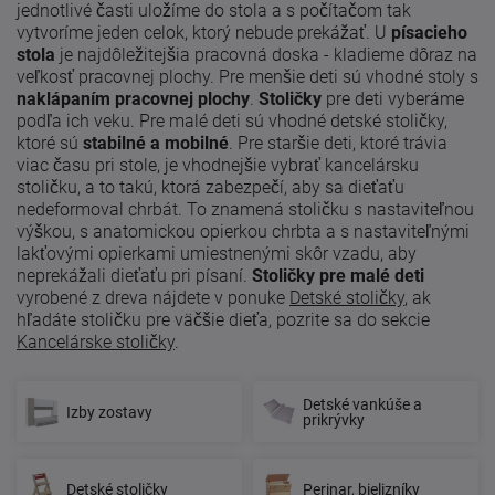
jednotlivé časti uložíme do stola a s počítačom tak
vytvoríme jeden celok, ktorý nebude prekážať. U
písacieho
stola
je najdôležitejšia pracovná doska - kladieme dôraz na
veľkosť pracovnej plochy. Pre menšie deti sú vhodné stoly s
naklápaním pracovnej plochy
.
Stoličky
pre deti vyberáme
podľa ich veku. Pre malé deti sú vhodné detské stoličky,
ktoré sú
stabilné a mobilné
. Pre staršie deti, ktoré trávia
viac času pri stole, je vhodnejšie vybrať kancelársku
stoličku, a to takú, ktorá zabezpečí, aby sa dieťaťu
nedeformoval chrbát. To znamená stoličku s nastaviteľnou
výškou, s anatomickou opierkou chrbta a s nastaviteľnými
lakťovými opierkami umiestnenými skôr vzadu, aby
neprekážali dieťaťu pri písaní.
Stoličky pre malé deti
vyrobené z dreva nájdete v ponuke
Detské stoličky
, ak
hľadáte stoličku pre väčšie dieťa, pozrite sa do sekcie
Kancelárske stoličky
.
Detské vankúše a
Izby zostavy
prikrývky
Detské stoličky
Perinar, bielizníky