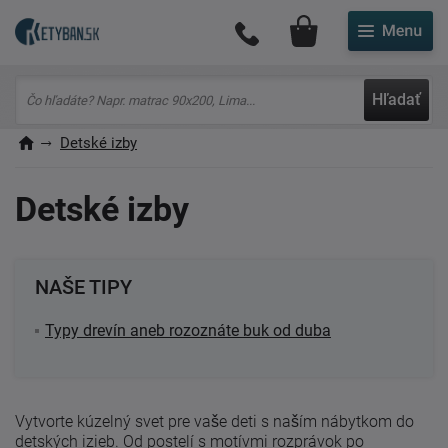
Môj účet
Hľadať
Detské izby
Detské izby
NAŠE TIPY
Typy drevín aneb rozoznáte buk od duba
Vytvorte kúzelný svet pre vaše deti s naším nábytkom do
detských izieb. Od postelí s motívmi rozprávok po