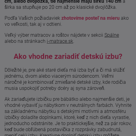
cm, alebo dvojlôžka, tie najmenšie majú šírku 140 cm
a
šírka sa stupňuje po 20 cm až po klasické dvojlôžka.
Podľa Vašich požiadaviek
zhotovíme posteľ na mieru
ako
vo veľkosti, tak aj v odtieni.
Veľký výber matracov a roštov nájdete v sekcii
Spálne
alebo na stránkach
i-matrace.sk
.
Ako vhodne zariadiť detskú izbu?
Dôležité je, pre aké staré dieťa má izba byť a či má slúžiť
jednému, dvom alebo viacerým súrodencom. Veľmi
náročné je kombinovať zmiešané detské izby, kde rodičia
musia uspokojiť potreby dcéry aj syna zároveň.
Ak zariaďujete izbičku pre bábätko alebo najmenšie deti, je
vhodné vybaviť ju nábytkom v neutrálnych farbách. Vyhnite
sa základnému nábytku s detskými motívmi a atmosféru
izbičky doladíte doplnkami, ktoré, keď z nich dieťa vyrastie,
jednoducho odstránite. Je to praktickejšie, než za pár rokov,
keď bude obľúbená postavička z rozprávky zabudnutá,
meniť celú izbu. Kreatívne doplniť detskú izbu môžete