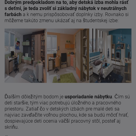
Dobrým predpokladom na to, aby detská izba mohla rásť
s deťmi, je teda zvoliť si základný nábytok v neutrálnych
farbách
a k nemu prispôsobovať doplnky izby. Rovnako si
môžeme takúto zmenu ukázať aj na študentskej izbe:
Ďalším dôležitým bodom je
usporiadanie nábytku
. Čím sú
deti staršie, tým viac potrebujú úložného a pracovného
priestoru. Zatiaľ čo v detských izbách pre malé deti sa
najviac zavďačíte voľnou plochou, kde sa budú môcť hrať,
dospievajúce deti ocenia väčší pracovný stôl, posteľ aj
skriňu.