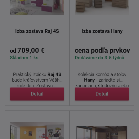
Izba zostava Raj 4S
Izba zostava Hany
709,00 €
cena podľa prvkov
od
Skladom 1 ks
Dodáváme do 3-5 týdnů
Praktický izbičku
Raj 4S
Kolekcia komôd a stolov
bude kráľovstvom Vášho
Hany
- zariaďte si
milé deti. Zostavu ...
kanceláriu, študovňu alebo
...
Detail
Detail