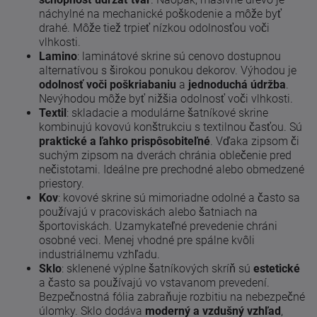
náchylné na mechanické poškodenie a môže byť
drahé. Môže tiež trpieť nízkou odolnosťou voči
vlhkosti.
Lamino
: laminátové skrine sú cenovo dostupnou
alternatívou s širokou ponukou dekorov. Výhodou je
odolnosť voči poškriabaniu
a
jednoduchá údržba
.
Nevýhodou môže byť nižšia odolnosť voči vlhkosti.
Textil
: skladacie a modulárne šatníkové skrine
kombinujú kovovú konštrukciu s textilnou časťou. Sú
praktické a ľahko prispôsobiteľné
. Vďaka zipsom či
suchým zipsom na dverách chránia oblečenie pred
nečistotami. Ideálne pre prechodné alebo obmedzené
priestory.
Kov
: kovové skrine sú mimoriadne odolné a často sa
používajú v pracoviskách alebo šatniach na
športoviskách. Uzamykateľné prevedenie chráni
osobné veci. Menej vhodné pre spálne kvôli
industriálnemu vzhľadu.
Sklo
: sklenené výplne šatníkových skríň sú
estetické
a často sa používajú vo vstavanom prevedení.
Bezpečnostná fólia zabraňuje rozbitiu na nebezpečné
úlomky. Sklo dodáva
moderný a vzdušný vzhľad
,