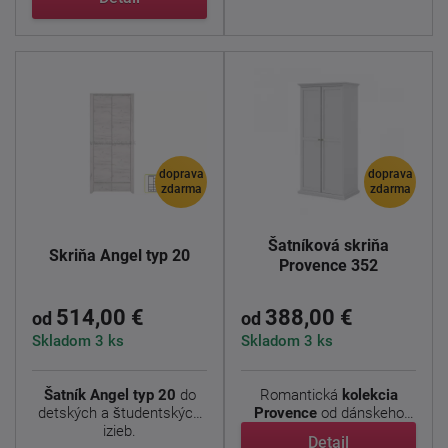
doprava
doprava
zdarma
zdarma
Šatníková skriňa
Skriňa Angel typ 20
Provence 352
514,00 €
388,00 €
od
od
Skladom 3 ks
Skladom 3 ks
Šatník Angel typ 20
do
Romantická
kolekcia
detských a študentských
Provence
od dánskeho
izieb.
výrobcu prináša do ...
Detail