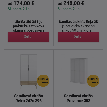
174,00 €
248,00 €
od
od
Skladom 2 ks
Skladom 2 ks
Skriňa Sid 388 je
Šatníková skriňa Enja 2D
praktická šatníková
je praktická skriňa so
skriňa s posuvnými
šírkou 90 cm, ktorá ...
dverami, ...
Detail
Detail
doprava
doprava
zdarma
zdarma
Šatníková skriňa
Šatníková skriňa
Retro 2d2s 396
Provence 353