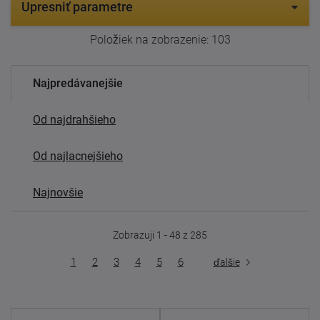
Upresniť parametre
Položiek na zobrazenie:
103
Najpredávanejšie
Od najdrahšieho
Od najlacnejšieho
Najnovšie
Zobrazuji 1 - 48 z 285
1
2
3
4
5
6
ďalšie