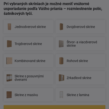
Pri vybraných skriniach je možné meniť vnútorné
usporiadanie podľa Vášho priania – rozmiestnenie políc,
šatníkových tyčí.
Jednodverové skrine
Dvojdverové skrine
Štvor- a viacdverové
Trojdverové skrine
skrine
Kombinované skrine
Rohové skrine
Skrine s posuvnými
Zrkadlové skrine
dverami
Skrine z masívu
Skrine z lamina