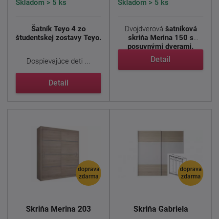
Skladom > 5 ks
Skladom > 5 ks
Šatník Teyo 4 zo
Dvojdverová
šatníková
študentskej zostavy Teyo.
skriňa Merina 150 s
posuvnými dverami.
Použitým ...
Detail
Dospievajúce deti ...
Detail
doprava
doprava
zdarma
zdarma
Skriňa Merina 203
Skriňa Gabriela