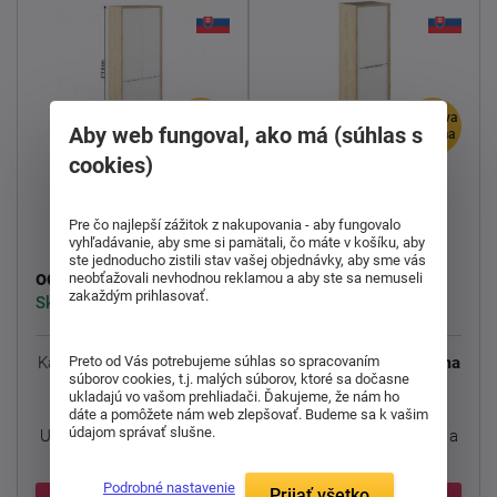
doprava
doprava
Aby web fungoval, ako má (súhlas s
zdarma
zdarma
cookies)
Skriňa Rioma typ 05
Skriňa Rioma typ 08
Pre čo najlepší zážitok z nakupovania - aby fungovalo
vyhľadávanie, aby sme si pamätali, čo máte v košíku, aby
ste jednoducho zistili stav vašej objednávky, aby sme vás
286,00 €
230,00 €
od
od
neobťažovali nevhodnou reklamou a aby ste sa nemuseli
zakaždým prihlasovať.
Skladom > 5 ks
Skladom > 5 ks
Preto od Vás potrebujeme súhlas so spracovaním
Kancelárska
skriňa Rioma
Kancelárska
skriňa Rioma
súborov cookies, t.j. malých súborov, ktoré sa dočasne
typ 05.
typ 08.
ukladajú vo vašom prehliadači. Ďakujeme, že nám ho
dáte a pomôžete nám web zlepšovať. Budeme sa k vašim
údajom správať slušne.
Uložte svoje dokumenty a
Uložte svoje dokumenty a
podklady na ...
podklady na ...
Podrobné nastavenie
Prijať všetko