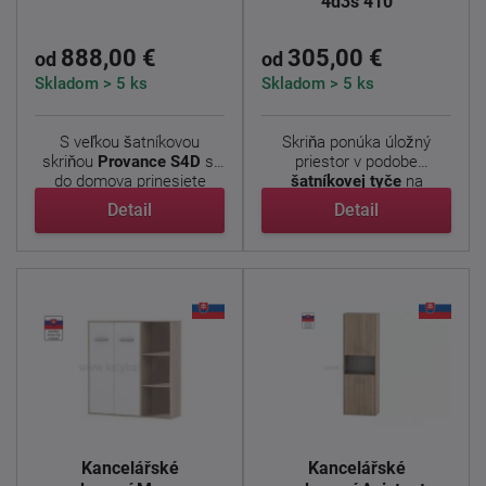
4d3s 410
888,00 €
305,00 €
od
od
Skladom > 5 ks
Skladom > 5 ks
S veľkou šatníkovou
Skriňa ponúka úložný
skriňou
Provance S4D
si
priestor v podobe
do domova prinesiete
šatníkovej tyče
na
kúsok ...
zavesenie ...
Detail
Detail
Kancelářské
Kancelářské