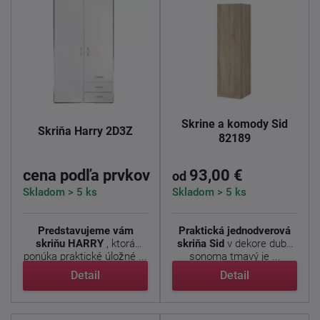
Skrine a komody Sid
Skriňa Harry 2D3Z
82189
cena podľa prvkov
93,00 €
od
Skladom > 5 ks
Skladom > 5 ks
Predstavujeme vám
Praktická jednodverová
skriňu HARRY
, ktorá
skriňa Sid
v dekore duba
ponúka praktické úložné ...
sonoma tmavý je ...
Detail
Detail