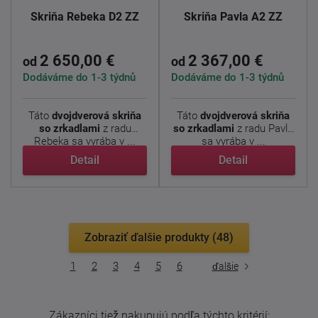
Skriňa Rebeka D2 ZZ
Skriňa Pavla A2 ZZ
2 650,00 €
2 367,00 €
od
od
Dodáváme do 1-3 týdnů
Dodáváme do 1-3 týdnů
Táto
dvojdverová skriňa
Táto
dvojdverová
skriňa
so zrkadlami
z radu
so zrkadlami
z radu Pavla
Rebeka sa vyrába v ...
sa vyrába v ...
Detail
Detail
Zobraziť ďalšie produkty (48)
1
2
3
4
5
6
ďalšie
Zákazníci tiež nakupujú podľa týchto kritérií: