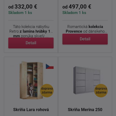
332,00 €
497,00 €
od
od
Skladom 1 ks
Skladom 1 ks
Táto kolekcia nábytku
Romantická
kolekcia
Retro
z lamina hrúbky 15
Provence
od dánskeho
mm
ponúka skvelý ...
výrobcu prináša do ...
Detail
Detail
doprava
doprava
zdarma
zdarma
Skriňa Lara rohová
Skriňa Merina 250