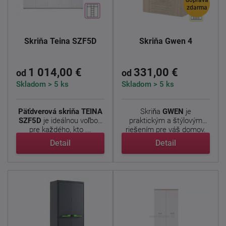
doprava
zdarma
Skriňa Teina SZF5D
Skriňa Gwen 4
1 014,00 €
331,00 €
od
od
Skladom > 5 ks
Skladom > 5 ks
Päťdverová skriňa TEINA
Skriňa
GWEN
je
SZF5D
je ideálnou voľbou
praktickým a štýlovým
pre každého, kto ...
riešením pre váš domov.
Táto ...
Detail
Detail