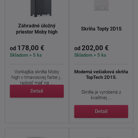
Záhradné úložný
Skriňa Topty 2D1S
priestor Moby high
178,00 €
202,00 €
od
od
Skladom > 5 ks
Skladom > 5 ks
Vonkajšia skriňa Moby
Moderná vešiaková skriňa
high v tmavosivej farbe je
TopTech 2D1S.
radosť mať na ...
Detail
Skriňa je vyrobená z
kvalitnej ...
Detail