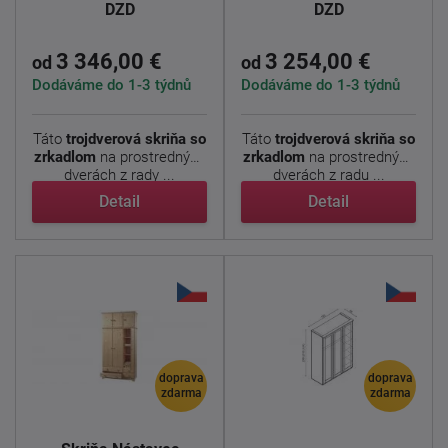
DZD
DZD
3 346,00 €
3 254,00 €
od
od
Dodáváme do 1-3 týdnů
Dodáváme do 1-3 týdnů
Táto
trojdverová skriňa so
Táto
trojdverová skriňa so
zrkadlom
na prostredných
zrkadlom
na prostredných
dverách z rady ...
dverách z radu ...
Detail
Detail
doprava
doprava
zdarma
zdarma