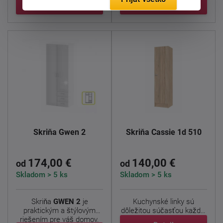
Detail
Detail
Skriňa Gwen 2
Skriňa Cassie 1d 510
174,00 €
140,00 €
od
od
Skladom > 5 ks
Skladom > 5 ks
Skriňa
GWEN 2
je
Kuchynské linky sú
praktickým a štýlovým
dôležitou súčasťou každej
riešením pre váš domov.
kuchyne, a pokiaľ ...