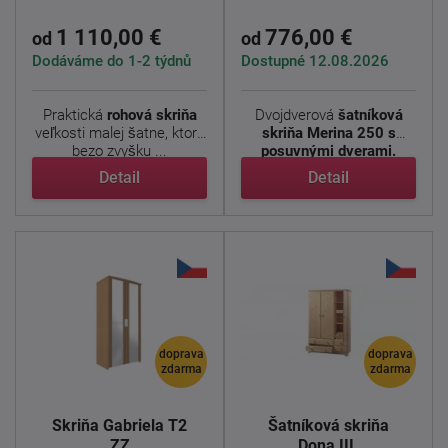
1 110,00 €
776,00 €
od
od
Dodáváme do 1-2 týdnů
Dostupné 12.08.2026
Praktická
rohová skriňa
Dvojdverová
šatníková
veľkosti malej šatne, ktorá
skriňa Merina 250 s
bezo zvyšku ...
posuvnými dverami.
Použitým ...
Detail
Detail
doprava
doprava
zdarma
zdarma
Skriňa Gabriela T2
Šatníková skriňa
ZZ
Dona III.