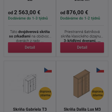
2 563,00 €
876,00 €
od
od
Dodáváme do 1-3 týdnů
Dodáváme do 1-2 týdnů
Táto
dvojdverová skriňa
Priestranná šatníková
so zrkadlami
na obidvoch
skriňa klasického dizajnu s
dverách z rady ...
3-křídlými dverami, ...
Detail
Detail
doprava
doprava
zdarma
zdarma
Skriňa Gabriela T3
Skriňa Dalila Lux M3