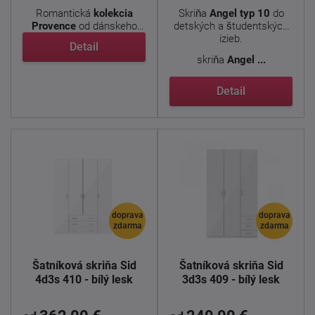
Romantická
kolekcia
Skriňa
Angel typ 10
do
Provence
od dánskeho
detských a študentských
výrobcu prináša do ...
izieb.
Detail
skriňa
Angel ...
Detail
doprava
doprava
zdarma
zdarma
Šatníková skriňa Sid
Šatníková skriňa Sid
4d3s 410 - bílý lesk
3d3s 409 - bílý lesk