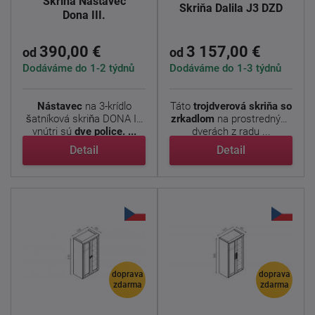
Skriňa Nástavec
Skriňa Dalila J3 DZD
Dona III.
390,00 €
3 157,00 €
od
od
Dodáváme do 1-2 týdnů
Dodáváme do 1-3 týdnů
Nástavec
na 3-krídlo
Táto
trojdverová skriňa so
šatníková skriňa DONA II.
zrkadlom
na prostredných
vnútri sú
dve police. ...
dverách z radu ...
Detail
Detail
doprava
doprava
zdarma
zdarma