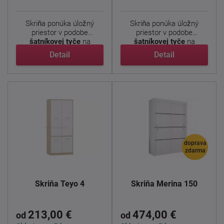
Skriňa ponúka úložný
Skriňa ponúka úložný
priestor v podobe
priestor v podobe
šatníkovej tyče
na
šatníkovej tyče
na
zavesenie ...
zavesenie ...
Detail
Detail
doprava
zdarma
Skriňa Teyo 4
Skriňa Merina 150
213,00 €
474,00 €
od
od