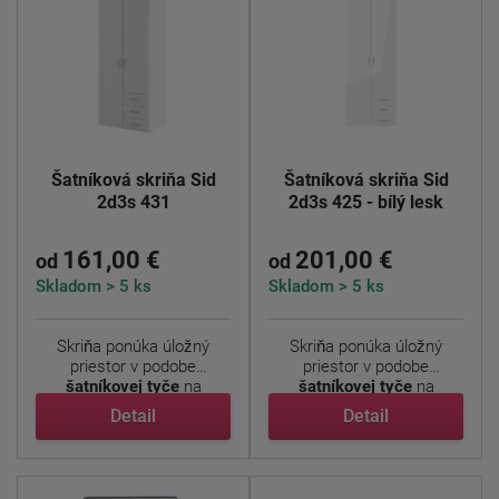
Šatníková skriňa Sid
Šatníková skriňa Sid
2d3s 431
2d3s 425 - bílý lesk
161,00 €
201,00 €
od
od
Skladom > 5 ks
Skladom > 5 ks
Skriňa ponúka úložný
Skriňa ponúka úložný
priestor v podobe
priestor v podobe
šatníkovej tyče
na
šatníkovej tyče
na
zavesenie ...
zavesenie ...
Detail
Detail