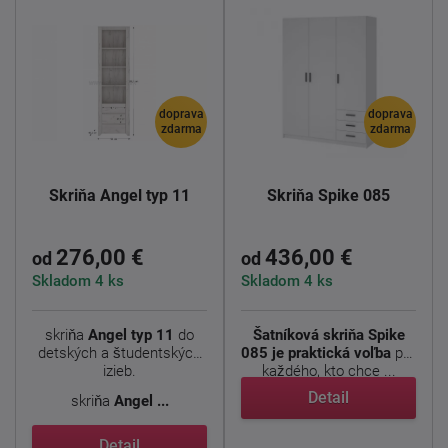
doprava
doprava
zdarma
zdarma
Skriňa Angel typ 11
Skriňa Spike 085
276,00 €
436,00 €
od
od
Skladom 4 ks
Skladom 4 ks
skriňa
Angel typ 11
do
Šatníková skriňa Spike
detských a študentských
085 je praktická voľba
pre
izieb.
každého, kto chce ...
Detail
skriňa
Angel ...
Detail