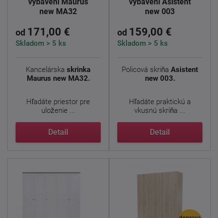
vybavení Maurus
vybavení Asistent
new MA32
new 003
171,00 €
159,00 €
od
od
Skladom > 5 ks
Skladom > 5 ks
Kancelárska
skrinka
Policová skriňa
Asistent
Maurus new MA32.
new 003.
Hľadáte priestor pre
Hľadáte praktickú a
uloženie ...
vkusnú skriňa ...
Detail
Detail