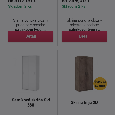
362,00 €
249,00 €
od
od
Skladom 2 ks
Skladom 2 ks
Skriňa ponúka úložný
Skriňa ponúka úložný
priestor v podobe
priestor v podobe
šatníkovej tyče
na
šatníkovej tyče
na
zavesenie ...
zavesenie ...
Detail
Detail
doprava
zdarma
Šatníková skriňa Sid
Skriňa Enja 2D
388