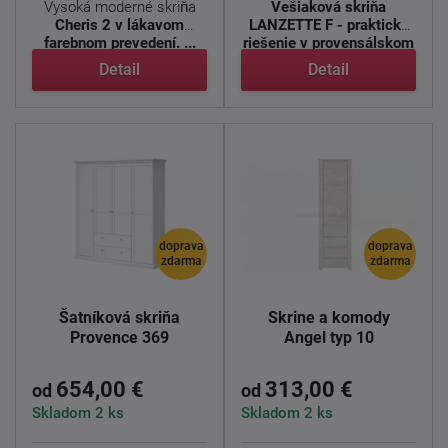
Vysoká moderné skriňa
Vešiaková skriňa
Cheris 2 v lákavom
LANZETTE F - praktické
farebnom prevedení. ...
riešenie v provensálskom
štýle ...
Detail
Detail
doprava
doprava
zdarma
zdarma
Šatníková skriňa
Skrine a komody
Provence 369
Angel typ 10
654,00 €
313,00 €
od
od
Skladom 2 ks
Skladom 2 ks