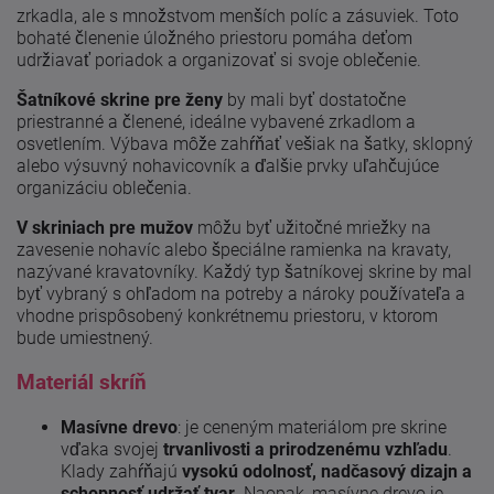
zrkadla, ale s množstvom menších políc a zásuviek. Toto
bohaté členenie úložného priestoru pomáha deťom
udržiavať poriadok a organizovať si svoje oblečenie.
Šatníkové skrine pre ženy
by mali byť dostatočne
priestranné a členené, ideálne vybavené zrkadlom a
osvetlením. Výbava môže zahŕňať vešiak na šatky, sklopný
alebo výsuvný nohavicovník a ďalšie prvky uľahčujúce
organizáciu oblečenia.
V skriniach pre mužov
môžu byť užitočné mriežky na
zavesenie nohavíc alebo špeciálne ramienka na kravaty,
nazývané kravatovníky. Každý typ šatníkovej skrine by mal
byť vybraný s ohľadom na potreby a nároky používateľa a
vhodne prispôsobený konkrétnemu priestoru, v ktorom
bude umiestnený.
Materiál skríň
Masívne drevo
: je ceneným materiálom pre skrine
vďaka svojej
trvanlivosti a prirodzenému vzhľadu
.
Klady zahŕňajú
vysokú odolnosť, nadčasový dizajn a
schopnosť udržať tvar
. Naopak, masívne drevo je