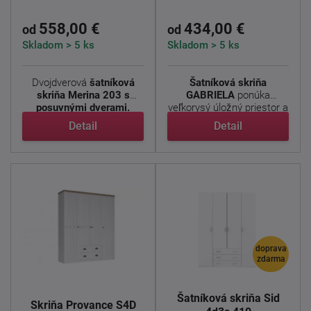
558,00 €
434,00 €
od
od
Skladom > 5 ks
Skladom > 5 ks
Dvojdverová
šatníková
Šatníková skriňa
skriňa Merina 203 s
GABRIELA
ponúka
posuvnými dverami.
veľkorysý úložný priestor a
Použitým ...
moderný ...
Detail
Detail
doprava
zdarma
Šatníková skriňa Sid
Skriňa Provance S4D