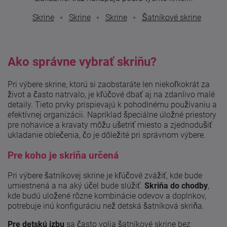
Skrine
Skrine
Skrine
Šatníkové skrine
Ako správne vybrať skriňu?
Pri výbere skrine, ktorú si zaobstaráte len niekoľkokrát za
život a často natrvalo, je kľúčové dbať aj na zdanlivo malé
detaily. Tieto prvky prispievajú k pohodlnému používaniu a
efektívnej organizácii. Napríklad špeciálne úložné priestory
pre nohavice a kravaty môžu ušetriť miesto a zjednodušiť
ukladanie oblečenia, čo je dôležité pri správnom výbere.
Pre koho je skriňa určená
Pri výbere šatníkovej skrine je kľúčové zvážiť, kde bude
umiestnená a na aký účel bude slúžiť.
Skriňa do chodby
,
kde budú uložené rôzne kombinácie odevov a doplnkov,
potrebuje inú konfiguráciu než detská šatníková skriňa.
Pre detskú izbu
sa často volia šatníkové skrine bez