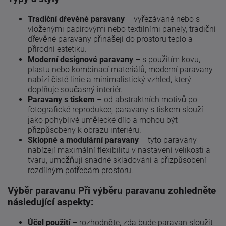
Tradiční dřevěné paravany
– vyřezávané nebo s
vloženými papírovými nebo textilními panely, tradiční
dřevěné paravany přinášejí do prostoru teplo a
přírodní estetiku.
Moderní designové paravany
– s použitím kovu,
plastu nebo kombinací materiálů, moderní paravany
nabízí čisté linie a minimalistický vzhled, který
doplňuje současný interiér.
Paravany s tiskem
– od abstraktních motivů po
fotografické reprodukce, paravany s tiskem slouží
jako pohyblivé umělecké dílo a mohou být
přizpůsobeny k obrazu interiéru.
Sklopné a modulární paravany
– tyto paravany
nabízejí maximální flexibilitu v nastavení velikosti a
tvaru, umožňují snadné skladování a přizpůsobení
rozdílným potřebám prostoru.
Výběr paravanu Při výběru paravanu zohledněte
následující aspekty:
Účel použití
– rozhodněte, zda bude paravan sloužit