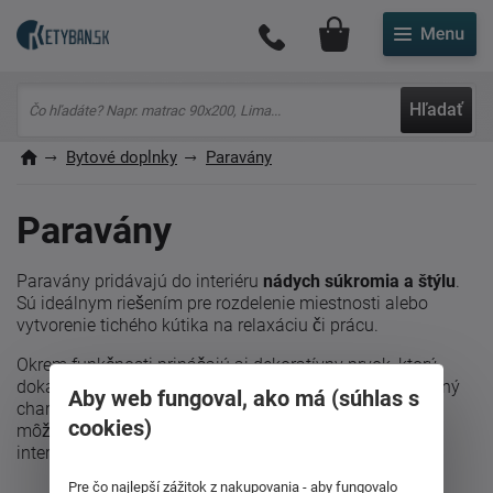
Môj účet
Hľadať
Bytové doplnky
Paravány
Paravány
Paravány pridávajú do interiéru
nádych súkromia a štýlu
.
Sú ideálnym riešením pre rozdelenie miestnosti alebo
vytvorenie tichého kútika na relaxáciu či prácu.
Okrem funkčnosti prinášajú aj dekoratívny prvok, ktorý
dokáže zmeniť atmosféru priestoru a dodať mu jedinečný
Aby web fungoval, ako má (súhlas s
charakter. Vďaka širokej škále materiálov a dizajnov si
cookies)
môžete vybrať paraván, ktorý dokonale ladí s vaším
interiérom.
Pre čo najlepší zážitok z nakupovania - aby fungovalo