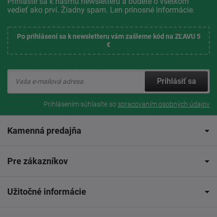
Prihláste sa k nášmu newsletteru a budete o všetkom
vedieť ako prví. Žiadny spam. Len prínosné informácie.
Po prihlásení sa k newsletteru vám zašleme kód na ZĽAVU 5
€
Prihlásiť sa
Prihlásením súhlasíte so
spracovaním osobných údajov
Kamenná predajňa
Pre zákazníkov
Užitočné informácie