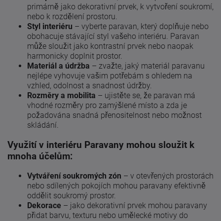
primárně jako dekorativní prvek, k vytvoření soukromí,
nebo k rozdělení prostoru.
Styl interiéru
– vyberte paravan, který doplňuje nebo
obohacuje stávající styl vašeho interiéru. Paravan
může sloužit jako kontrastní prvek nebo naopak
harmonicky doplnit prostor.
Materiál a údržba
– zvažte, jaký materiál paravanu
nejlépe vyhovuje vašim potřebám s ohledem na
vzhled, odolnost a snadnost údržby.
Rozměry a mobilita
– ujistěte se, že paravan má
vhodné rozměry pro zamýšlené místo a zda je
požadována snadná přenositelnost nebo možnost
skládání.
Využití v interiéru Paravany mohou sloužit k
mnoha účelům:
Vytváření soukromých zón
– v otevřených prostorách
nebo sdílených pokojích mohou paravany efektivně
oddělit soukromý prostor.
Dekorace
– jako dekorativní prvek mohou paravany
přidat barvu, texturu nebo umělecké motivy do