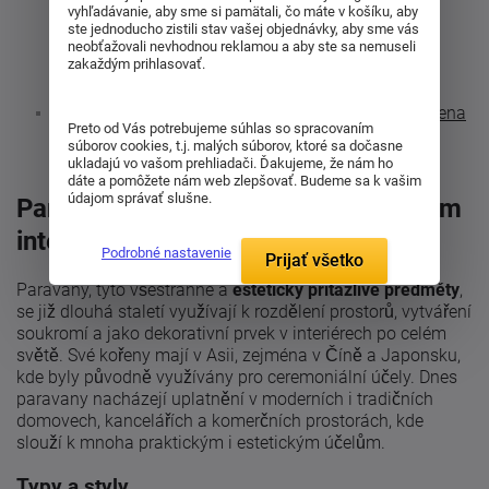
vyhľadávanie, aby sme si pamätali, čo máte v košíku, aby
ste jednoducho zistili stav vašej objednávky, aby sme vás
Zákazníci tiež nakupujú podľa týchto kritérií:
neobťažovali nevhodnou reklamou a aby ste sa nemuseli
zakaždým prihlasovať.
Sendvičové matrace
Damaškové obliečky
Záhradné skrine a regály
Spálne
Studená pena
Preto od Vás potrebujeme súhlas so spracovaním
súborov cookies, t.j. malých súborov, ktoré sa dočasne
ukladajú vo vašom prehliadači. Ďakujeme, že nám ho
dáte a pomôžete nám web zlepšovať. Budeme sa k vašim
údajom správať slušne.
Paravány: funkční elegance v každém
interiéru
Podrobné nastavenie
Prijať všetko
Paravány, tyto všestranné a
esteticky přitažlivé předměty
,
se již dlouhá staletí využívají k rozdělení prostorů, vytváření
soukromí a jako dekorativní prvek v interiérech po celém
světě. Své kořeny mají v Asii, zejména v Číně a Japonsku,
kde byly původně využívány pro ceremoniální účely. Dnes
paravany nacházejí uplatnění v moderních i tradičních
domovech, kancelářích a komerčních prostorách, kde
slouží k mnoha praktickým i estetickým účelům.
Typy a styly