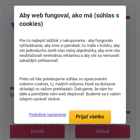
Aby web fungoval, ako má (súhlas s
cookies)
Pre čo najlepší zážitok z nakupovania - aby fungovalo
vyhľadávanie, aby sme si pamätali, čo máte v košíku, aby
ste jednoducho zistili stav vašej objednávky, aby sme vás
neobťažovali nevhodnou reklamou a aby ste sa nemuseli
zakaždým prihlasovať.
Detský vankúš
Vankúš Dvě štěňata
Avengers Heroes 02
na modrém
Preto od Vás potrebujeme súhlas so spracovaním
súborov cookies, t.j. malých súborov, ktoré sa dočasne
9,00 €
12,00 €
od
od
ukladajú vo vašom prehliadači. Ďakujeme, že nám ho
dáte a pomôžete nám web zlepšovať. Budeme sa k vašim
Skladom > 5 ks
Skladom > 5 ks
údajom správať slušne.
Dekoračný vankúšik
Vankúšik
Dve šteniatka na
Podrobné nastavenie
Prijať všetko
Avengers Heroes 02
modrom
s obrázkom
nielen pre deti. Z každej
dvoch roztomilých ...
strany ...
Detail
Detail