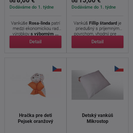
8,00 €
15,00 €
od
od
Dodáváme do 1. týdne
Dodáváme do 1. týdne
Vankúše
Rosa-linda
patrí
Vankúš
Fillip
štandard
je
medzi ekonomickou rad
priedušný s príjemným
výrobkov
s výborným ...
povrchom, vhodný pre ...
Detail
Detail
Hračka pre deti
Detský vankúš
Pejsek oranžový
Mikrostop