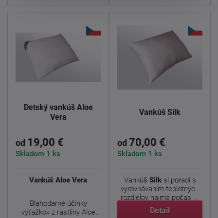
Detský vankúš Aloe
Vankúš Silk
Vera
19,00 €
70,00 €
od
od
Skladom 1 ks
Skladom 1 ks
Vankúš Aloe Vera
Vankúš
Silk
si poradí s
vyrovnávaním teplotných
rozdielov najmä počas ...
Blahodarné účinky
Detail
výťažkov z rastliny Aloe