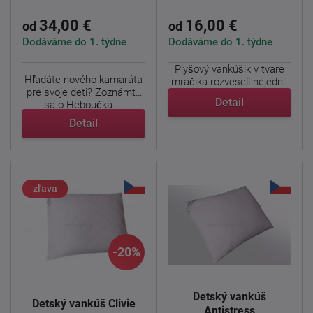
34,00 €
16,00 €
od
od
Dodáváme do 1. týdne
Dodáváme do 1. týdne
Plyšový vankúšik v tvare
Hľadáte nového kamaráta
mráčika rozveselí nejednu
pre svoje deti? Zoznámte
detskú tváričku. ...
Detail
sa o Heboučká ...
Detail
zľava
-20%
Detský vankúš
Detský vankúš Clivie
Antistress