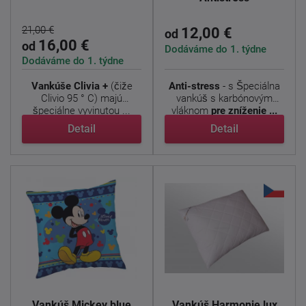
21,00 €
12,00 €
od
16,00 €
od
Dodáváme do 1. týdne
Dodáváme do 1. týdne
Vankúše Clivia +
(čiže
Anti-stress
- s
Špeciálna
Clivio 95 ° C) majú
vankúš s karbónovým
špeciálne vyvinutou ...
vláknom
pre zníženie ...
Detail
Detail
Vankúš Mickey blue
Vankúš Harmonie lux