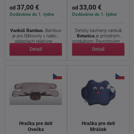
37,00 €
33,00 €
od
od
Dodáváme do 1. týdne
Dodáváme do 1. týdne
Vankúš Bambus.
Bambus
Detský bavlnený vankúš
je pre lôžkoviny v našich
Botanica
je prírodným
oblastiach relatívne ...
produktom. Povrchovým ...
Detail
Detail
Hračka pre deti
Hračka pre deti
Ovečka
Mráček