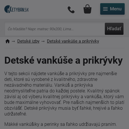
Môj účet
Hľadať
Detské izby
Detské vankúše a prikrývky
Detské vankúše a prikrývky
V tejto sekcii nájdete vankúše a prikrývky pre najmenšie
deti, ktoré sú vyrobené z kvalitného, zdravotne
nezávadného materiálu. Vankúš a prikrývka
neodmysliteľne patria do každej postele. Kvalitný spánok
závisí aj od výberu kvalitnej prikrývky a vankúša, ktorý vám
bude maximálne vyhovovať. Pre našich najmenších to platí
obzvlášť. Detské prikrývky musia byť ľahké, hrejivé a ľahko
udržateľné.
Mäkké vankúšiky a perinky sa ľahko udržiavajú praním.