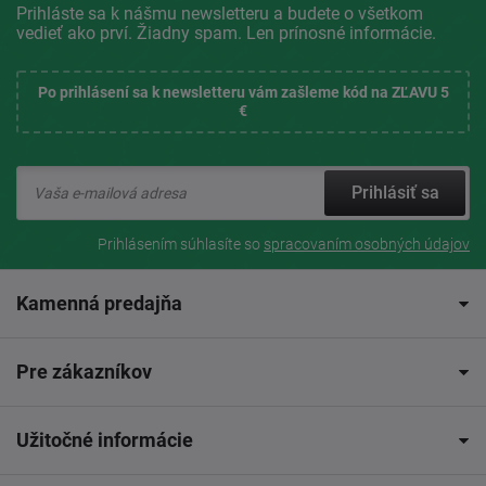
Prihláste sa k nášmu newsletteru a budete o všetkom
vedieť ako prví. Žiadny spam. Len prínosné informácie.
Po prihlásení sa k newsletteru vám zašleme kód na ZĽAVU 5
€
Prihlásiť sa
Prihlásením súhlasíte so
spracovaním osobných údajov
Kamenná predajňa
Pre zákazníkov
Užitočné informácie