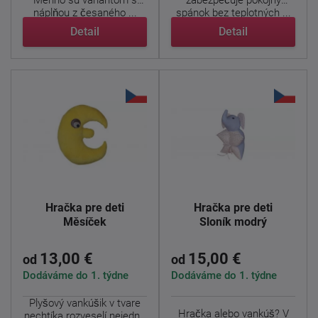
Merino sú variantom s
zabezpečuje pokojný
náplňou z česaného ...
spánok bez teplotných ...
Detail
Detail
Hračka pre deti
Hračka pre deti
Měsíček
Sloník modrý
13,00 €
15,00 €
od
od
Dodáváme do 1. týdne
Dodáváme do 1. týdne
Plyšový vankúšik v tvare
Hračka alebo vankúš? V
nechtíka rozveselí nejednu