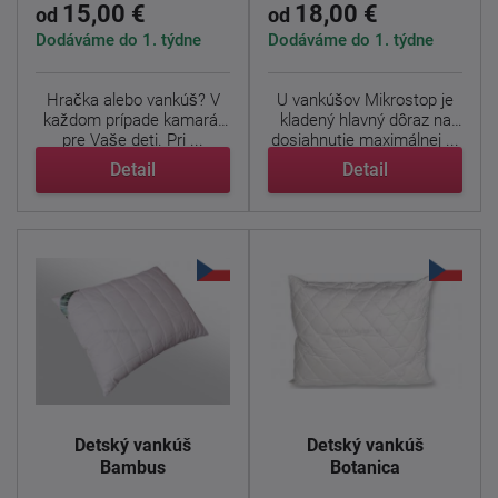
15,00 €
18,00 €
od
od
Dodáváme do 1. týdne
Dodáváme do 1. týdne
Hračka alebo vankúš? V
U vankúšov Mikrostop je
každom prípade kamarát
kladený hlavný dôraz na
pre Vaše deti. Pri ...
dosiahnutie maximálnej ...
Detail
Detail
Detský vankúš
Detský vankúš
Bambus
Botanica