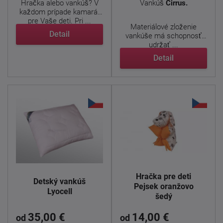
Hračka alebo vankúš? V
Vankúš
Cirrus.
každom prípade kamarát
pre Vaše deti. Pri ...
Materiálové zloženie
Detail
vankúše má schopnosť
udržať ...
Detail
Hračka pre deti
Detský vankúš
Pejsek oranžovo
Lyocell
šedý
35,00 €
14,00 €
od
od