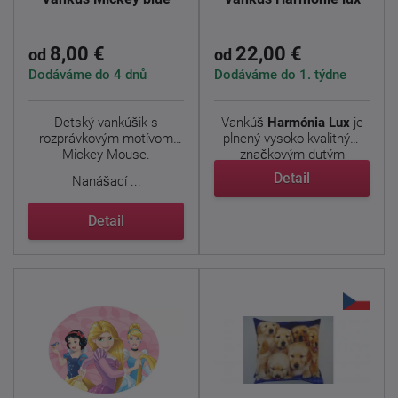
8,00 €
22,00 €
od
od
Dodáváme do 4 dnů
Dodáváme do 1. týdne
Detský vankúšik
s
Vankúš
Harmónia Lux
je
rozprávkovým motívom
plnený vysoko kvalitným
Mickey Mouse.
značkovým dutým
vláknom ...
Detail
Nanášací ...
Detail