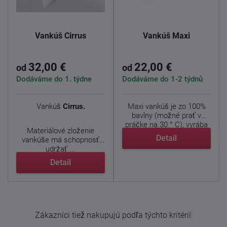
Vankúš Cirrus
Vankúš Maxi
32,00 €
22,00 €
od
od
Dodáváme do 1. týdne
Dodáváme do 1-2 týdnů
Vankúš
Cirrus.
Maxi vankúš je zo 100%
bavlny (možné prať v
práčke na 30 ° C), vyrába
Materiálové zloženie
...
Detail
vankúše má schopnosť
udržať ...
Detail
Zákazníci tiež nakupujú podľa týchto kritérií: