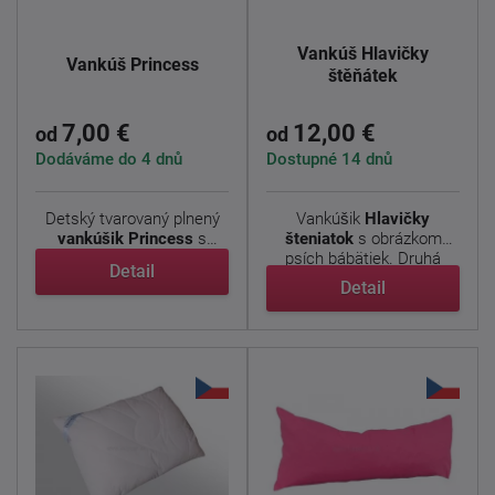
Vankúš Hlavičky
Vankúš Princess
štěňátek
7,00 €
12,00 €
od
od
Dodáváme do 4 dnů
Dostupné 14 dnů
Detský tvarovaný plnený
Vankúšik
Hlavičky
vankúšik Princess
s
šteniatok
s obrázkom
motívom obľúbených ...
psích bábätiek. Druhá
Detail
strana ...
Detail