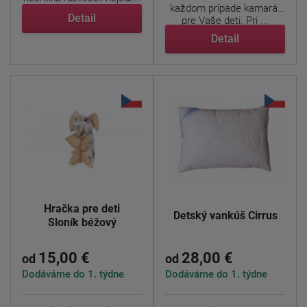
každom prípade kamarát
detskú tváričku. ...
Detail
pre Vaše deti. Pri ...
Detail
Hračka pre deti
Detský vankúš Cirrus
Sloník béžový
15,00 €
28,00 €
od
od
Dodáváme do 1. týdne
Dodáváme do 1. týdne