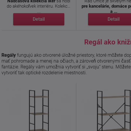
Nadčasová kolekcia Iker
sa hodí
Rad Office je skvelým r
do akéhokoľvek interiéru. Kolekcia
pre kancelárie, domáce 
...
a ...
Detail
Detail
Regál ako kniž
Regály
fungujú ako otvorené úložné priestory, ktoré môžete dop
mať pohromade a menej na očiach, a zároveň otvorenými časťa
fantázie. Regály vám umožnia vytvoriť si „svoju“ stenu. Môžete 
vytvoriť tak optické rozdelenie miestnosti.