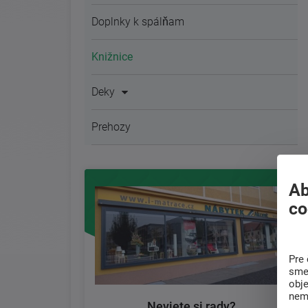
Doplnky k spálňam
Knižnice
Deky
Prehozy
Ab
co
Pre 
sme 
obj
nem
Neviete si rady?