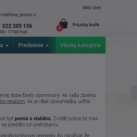
Môj účet
 telefóne, pomoc s
Prázdny košík
1
222 205 156
0
:00 - 17:00 hod.
ia
Predsiene
Výrobcovia
Všetky kategórie
Záhrada
ernej dobe často opomínaný. Ak vaša zbierka
ebo regálom
. Ak je však obsiahlejšia, určite
usí byť
pevná a stabilná
. Zvlášť police by mali
 sa predišlo ich prehýbaniu.
koľkovrstvovej preglejky, čo zaručuje, že