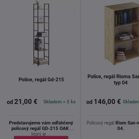
Police, regál Rioma S
Police, regál Gd-215
typ 04
21,00 €
146,00 €
Skladom > 5 ks
Skladom
od
od
Predstavujeme vám odľahčený
Policový regál
Riom San r
policový regál GD-215 OAK
,
04.
ktorý je ...