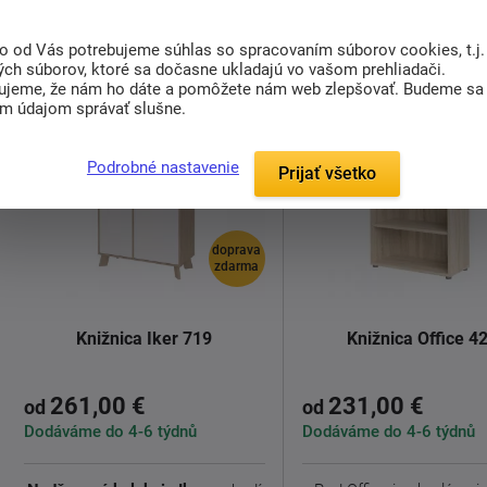
to od Vás potrebujeme súhlas so spracovaním súborov cookies, t.j.
ých súborov, ktoré sa dočasne ukladajú vo vašom prehliadači.
ujeme, že nám ho dáte a pomôžete nám web zlepšovať. Budeme sa
im údajom správať slušne.
Podrobné nastavenie
Prijať všetko
doprava
zdarma
Knižnica Iker 719
Knižnica Office 4
261,00 €
231,00 €
od
od
Dodáváme do 4-6 týdnů
Dodáváme do 4-6 týdnů