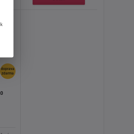
 k
doprava
zdarma
20