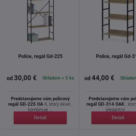
Police, regál Gd-225
Police, regál Gd-3
30,00 €
44,00 €
Skladom > 5 ks
Skladom
od
od
Predstavujeme vám policový
Predstavujeme vám po
regál GD-225 OA
K, ktorý skvele
regál GD-314 OAK
, kto
kombinuje ...
elegantný ...
Detail
Detail