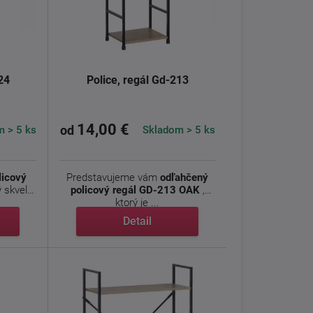
24
Police, regál Gd-213
14,00 €
 > 5 ks
Skladom > 5 ks
od
licový
Predstavujeme vám
odľahčený
ý skvele
policový regál GD-213 OAK
,
ktorý je ...
Detail