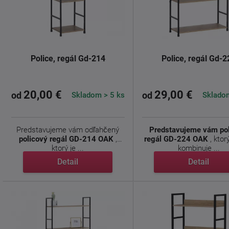
Police, regál Gd-214
Police, regál Gd-2
20,00 €
29,00 €
Skladom > 5 ks
Skladom
od
od
Predstavujeme vám odľahčený
Predstavujeme vám po
policový regál GD-214 OAK
,
regál GD-224 OAK
, ktor
ktorý je ...
kombinuje ...
Detail
Detail