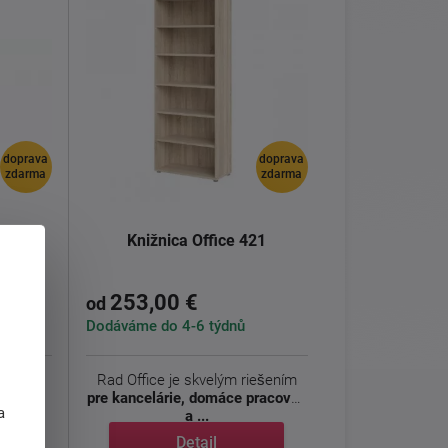
doprava
doprava
zdarma
zdarma
ovna
Knižnica Office 421
253,00 €
od
Dodáváme do 4-6 týdnů
svojou
Rad Office je skvelým riešením
j
dou
pre kancelárie, domáce pracovne
a
a ...
Detail