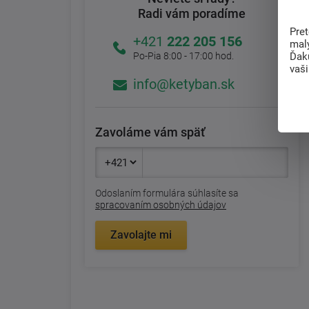
Radi vám poradíme
Pre
+421
222 205 156
mal
Ďak
Po-Pia 8:00 - 17:00 hod.
vaš
info@ketyban.sk
Zavoláme vám späť
Odoslaním formulára súhlasíte sa
spracovaním osobných údajov
Zavolajte mi