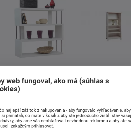
Knižnica Benito
Knižnica Anny knih
y web fungoval, ako má (súhlas s
okies)
549,00 €
od
117,00 €
Skladom 3 ks
od
Dodáváme do 1-2 týdnů
čo najlepší zážitok z nakupovania - aby fungovalo vyhľadávanie, aby
Potrebujete prehľadný odkladací
Knižnica Anny
zaujme 
si pamätali, čo máte v košíku, aby ste jednoducho zistili stav vaše
priestor a zároveň moderný
jedinečnou
bielo-hne
ednávky, aby sme vás neobťažovali nevhodnou reklamou a aby ste s
kúsok, ...
kombináciou ...
useli zakaždým prihlasovať.
Detail
Detail