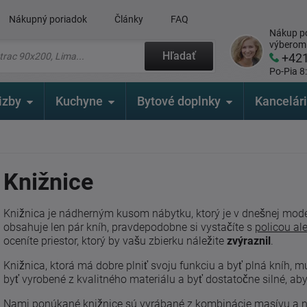
Nákupný poriadok
Články
FAQ
Nákup po
výberom
Hľadať
+42
Po-Pia 8
izby
Kuchyne
Bytové doplnky
Kancelár
Knižnice
Knižnica je nádherným kusom nábytku, ktorý je v dnešnej mod
obsahuje len pár kníh, pravdepodobne si vystačíte s
policou al
oceníte priestor, ktorý by vašu zbierku náležite
zvýraznil
.
Knižnica, ktorá má dobre plniť svoju funkciu a byť plná kníh, m
byť vyrobené z kvalitného materiálu a byť dostatočne silné, aby
Nami ponúkané knižnice sú vyrábané z kombinácie masívu a nie