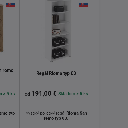
an remo
Regál Rioma typ 03
191,00 €
 > 5 ks
Skladom > 5 ks
od
emo typ
Vysoký policový regál
Rioma San
remo typ 03.