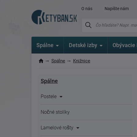
O nás
Napíšte nám
Spálne
Detské izby
Obývacie 
Spálne
Knižnice
Spálne
Postele
Nočné stolíky
Lamelové rošty