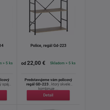
14
Police, regál Gd-223
22,00 €
 > 5 ks
Skladom > 5 ks
od
licový
Predstavujeme vám policový
rý spája
regál GD-223
, ktorý skvele
kombinuje ...
Detail