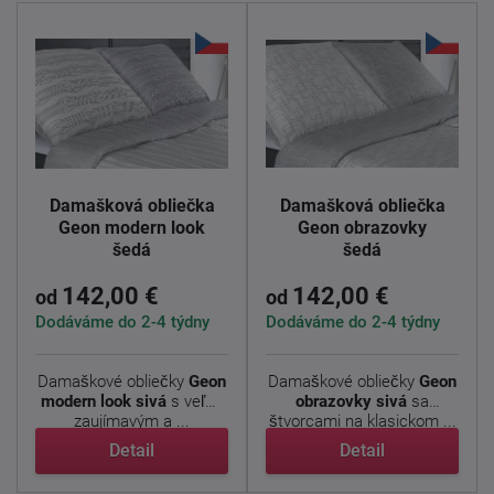
Damašková obliečka
Damašková obliečka
Geon modern look
Geon obrazovky
šedá
šedá
142,00 €
142,00 €
od
od
Dodáváme do 2-4 týdny
Dodáváme do 2-4 týdny
Damaškové obliečky
Geon
Damaškové obliečky
Geon
modern look sivá
s veľmi
obrazovky sivá
sa
zaujímavým a ...
štvorcami na klasickom ...
Detail
Detail