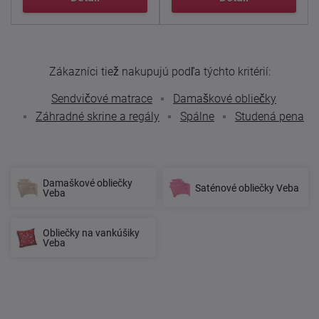
Zákazníci tiež nakupujú podľa týchto kritérií:
Sendvičové matrace
Damaškové obliečky
Záhradné skrine a regály
Spálne
Studená pena
Damaškové obliečky
Saténové obliečky Veba
Veba
Obliečky na vankúšiky
Veba