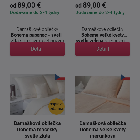
89,00 €
89,00 €
od
od
Dodáváme do 2-4 týdny
Dodáváme do 2-4 týdny
Damaškové obliečky
Damaškové obliečky
Bohema pupenec - svetlo
Bohema veľké kvety
žltá
s jemným kvetinovým
svetlo zelená
s jemným ...
...
Detail
Detail
doprava
zdarma
Damašková obliečka
Damašková obliečka
Bohema macešky
Bohema velké květy
světle žlutá
meruňková