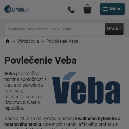
Môj účet
Hľadať
Výrobcovia
Povlečenie Veba
Povlečenie Veba
Veba
je prestížna
textilná spoločnosť s
viac ako storočnou
tradíciou,
nachádzajúca sa v
Broumove, Česká
republika.
Špecializuje sa na výrobu a predaj
kvalitného bytového a
hotelového textilu
, odevných tkanín, afrického brokátu a