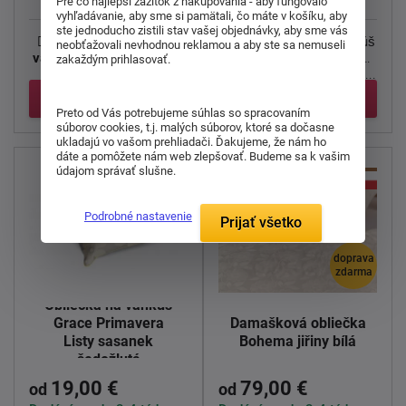
Pre čo najlepší zážitok z nakupovania - aby fungovalo
vyhľadávanie, aby sme si pamätali, čo máte v košíku, aby
ste jednoducho zistili stav vašej objednávky, aby sme vás
Damaskové
obliečky na
Luxusné povlak na vankúš
neobťažovali nevhodnou reklamou a aby ste sa nemuseli
vankúšiky Bohema veľké
Diamant Barocco
je z
zakaždým prihlasovať.
kvety marhuľová
s
najjemnejších česaných ...
jemným ...
Detail
Detail
Preto od Vás potrebujeme súhlas so spracovaním
súborov cookies, t.j. malých súborov, ktoré sa dočasne
ukladajú vo vašom prehliadači. Ďakujeme, že nám ho
dáte a pomôžete nám web zlepšovať. Budeme sa k vašim
údajom správať slušne.
Podrobné nastavenie
Prijať všetko
doprava
zdarma
Obliečka na vankúš
Grace Primavera
Damašková obliečka
Listy sasanek
Bohema jiřiny bílá
šedožlutá
19,00 €
79,00 €
od
od