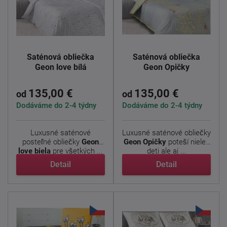
Saténová obliečka
Saténová obliečka
Geon love bílá
Geon Opičky
135,00 €
135,00 €
od
od
Dodáváme do 2-4 týdny
Dodáváme do 2-4 týdny
Luxusné saténové
Luxusné saténové obliečky
posteľné obliečky
Geon
Geon Opičky
poteší nielen
love biela
pre všetkých ...
deti ale aj ...
Detail
Detail