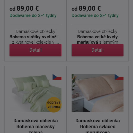
89,00 €
89,00 €
od
od
Dodáváme do 2-4 týdny
Dodáváme do 2-4 týdny
Damaškové obliečky
Damaškové obliečky
Bohema sirôtky svetložltá
Bohema veľké kvety
z kvetinovej kolekcie v ...
marhuľová
s jemným
kvetinovým ...
Detail
Detail
doprava
zdarma
Damašková obliečka
Damašková obliečka
Bohema macešky
Bohema svlačec
zelená
meruňková