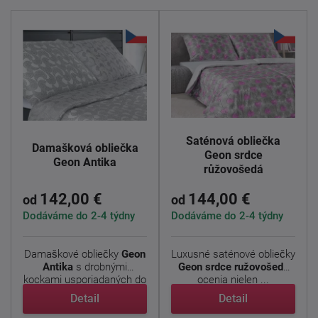
Saténová obliečka
Damašková obliečka
Geon srdce
Geon Antika
růžovošedá
142,00 €
144,00 €
od
od
Dodáváme do 2-4 týdny
Dodáváme do 2-4 týdny
Damaškové obliečky
Geon
Luxusné saténové obliečky
Antika
s drobnými
Geon srdce ružovošedá
kockami usporiadaných do
ocenia nielen ...
...
Detail
Detail