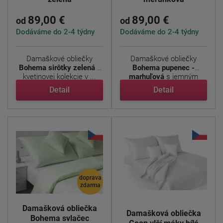
89,00 €
89,00 €
od
od
Dodáváme do 2-4 týdny
Dodáváme do 2-4 týdny
Damaškové obliečky
Damaškové obliečky
Bohema sirôtky zelená
z
Bohema pupenec -
kvetinovej kolekcie v ...
marhuľová
s jemným
kvetinovým ...
Detail
Detail
doprava
zdarma
Damašková obliečka
Damašková obliečka
Bohema svlačec