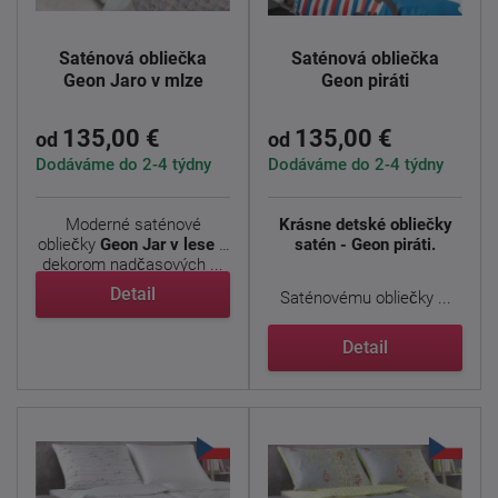
Saténová obliečka
Saténová obliečka
Geon Jaro v mlze
Geon piráti
135,00 €
135,00 €
od
od
Dodáváme do 2-4 týdny
Dodáváme do 2-4 týdny
Moderné saténové
Krásne detské obliečky
obliečky
Geon Jar v lese
s
satén - Geon piráti.
dekorom nadčasových ...
Detail
Saténovému obliečky ...
Detail