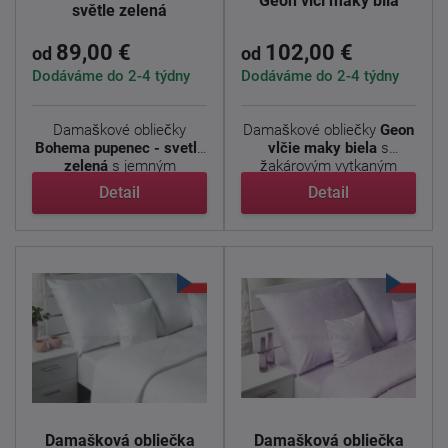
Geon vlčí máky bílá
světle zelená
89,00 €
102,00 €
od
od
Dodáváme do 2-4 týdny
Dodáváme do 2-4 týdny
Damaškové obliečky
Damaškové obliečky
Geon
Bohema pupenec - svetlo
vlčie maky biela
s
zelená
s jemným
žakárovým vytkaným
kvetinovým ...
vzorom ...
Detail
Detail
Damašková obliečka
Damašková obliečka