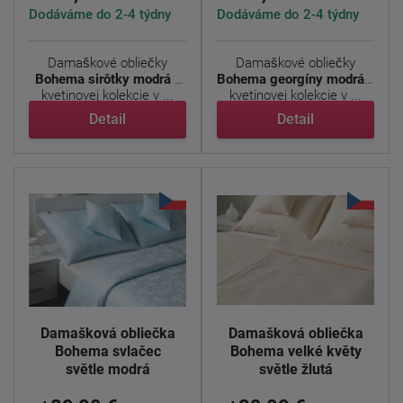
Dodáváme do 2-4 týdny
Dodáváme do 2-4 týdny
Damaškové obliečky
Damaškové obliečky
Bohema sirôtky modrá
z
Bohema georgíny modrá
z
kvetinovej kolekcie v ...
kvetinovej kolekcie v ...
Detail
Detail
Damašková obliečka
Damašková obliečka
Bohema svlačec
Bohema velké květy
světle modrá
světle žlutá