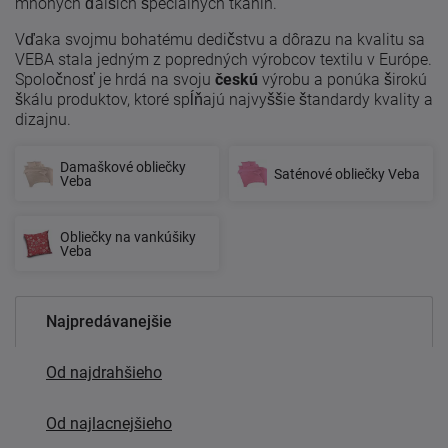
mnohých ďalších špeciálnych tkanín.
Vďaka svojmu bohatému dedičstvu a dôrazu na kvalitu sa
VEBA stala jedným z popredných výrobcov textilu v Európe.
Spoločnosť je hrdá na svoju
českú
výrobu a ponúka širokú
škálu produktov, ktoré spĺňajú najvyššie štandardy kvality a
dizajnu.
Damaškové obliečky
Saténové obliečky Veba
Veba
Obliečky na vankúšiky
Veba
Najpredávanejšie
Od najdrahšieho
Od najlacnejšieho