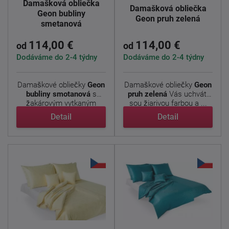
Damašková obliečka
Damašková obliečka
Geon bubliny
Geon pruh zelená
smetanová
114,00 €
114,00 €
od
od
Dodáváme do 2-4 týdny
Dodáváme do 2-4 týdny
Damaškové obliečky
Geon
Damaškové obliečky
Geon
bubliny smotanová
s
pruh zelená
Vás uchváti
žakárovým vytkaným
sou žiarivou farbou a ...
vzorom ...
Detail
Detail