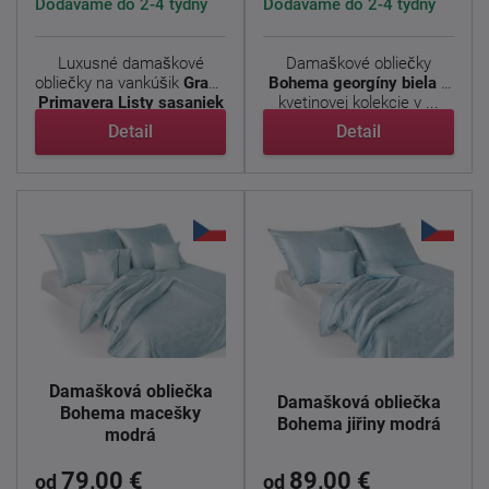
Dodáváme do 2-4 týdny
Dodáváme do 2-4 týdny
Luxusné damaškové
Damaškové obliečky
obliečky na vankúšik
Grace
Bohema georgíny biela
z
Primavera Listy sasaniek
kvetinovej kolekcie v ...
...
Detail
Detail
Damašková obliečka
Damašková obliečka
Bohema macešky
Bohema jiřiny modrá
modrá
79,00 €
89,00 €
od
od