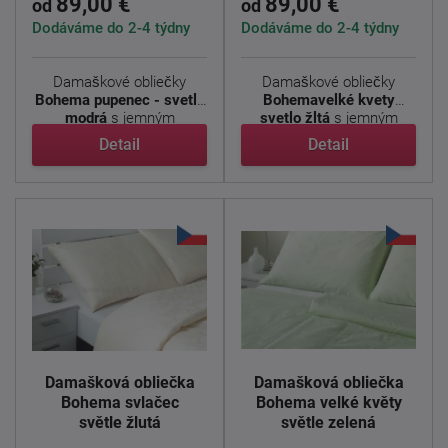
89,00 €
89,00 €
od
od
Dodáváme do 2-4 týdny
Dodáváme do 2-4 týdny
Damaškové obliečky
Damaškové obliečky
Bohema pupenec - svetlo
Bohemavelké kvety
modrá
s jemným
svetlo žltá
s jemným
kvetinovým ...
kvetinovým ...
Detail
Detail
Damašková obliečka
Damašková obliečka
Bohema svlačec
Bohema velké květy
světle žlutá
světle zelená