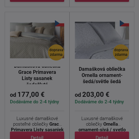
doprava
doprava
zdarma
zdarma
Damašková obliečka
Damašková obliečka
Grace Primavera
Ornella ornament-
Listy sasanek
šedá/světle šedá
šedožlutá
177,00 €
203,00 €
od
od
Dodáváme do 2-4 týdny
Dodáváme do 2-4 týdny
Luxusné damaškové
Luxusné damaškové
posteľné obliečky
Grace
obliečky
Ornella
Primavera Listy sasaniek
ornament-sivá / svetlo
je ...
šedá
s ...
Detail
Detail