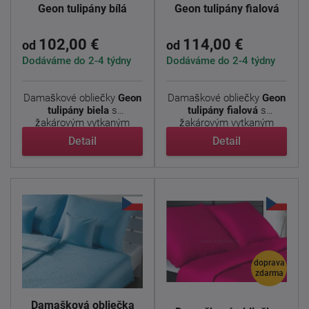
Geon tulipány bílá
Geon tulipány fialová
102,00 €
114,00 €
od
od
Dodáváme do 2-4 týdny
Dodáváme do 2-4 týdny
Damaškové obliečky
Geon
Damaškové obliečky
Geon
tulipány biela
s
tulipány fialová
s
žakárovým vytkaným
žakárovým vytkaným
vzorom ...
vzorom ...
Detail
Detail
doprava
zdarma
Damašková obliečka