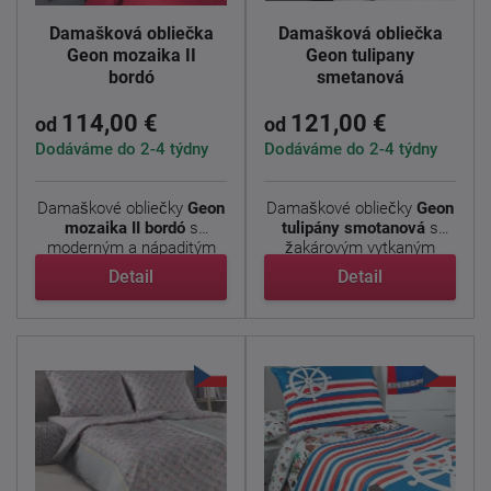
Damašková obliečka
Damašková obliečka
Geon mozaika II
Geon tulipany
bordó
smetanová
114,00 €
121,00 €
od
od
Dodáváme do 2-4 týdny
Dodáváme do 2-4 týdny
Damaškové obliečky
Geon
Damaškové obliečky
Geon
mozaika II bordó
s
tulipány smotanová
s
moderným a nápaditým
žakárovým vytkaným
vzorom ...
vzorom ...
Detail
Detail