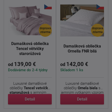
doprava
doprava
zdarma
zdarma
Damašková obliečka
Damašková obliečka
Tencel větvičky
Ornella FNR bílá
starorůžová
139,00 €
142,00 €
od
od
Dodáváme do 2-4 týdny
Skladom 1 ks
Luxusné damaškové
Luxusné damaškové
obliečky
Tencel vetvičky
obliečky
Ornela biela
s
staroružová
s jemným ...
jemným vytkaným vzorom
vo ...
Detail
Detail