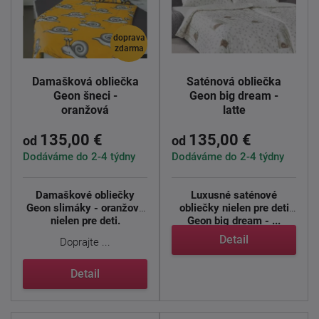
doprava
zdarma
Damašková obliečka
Saténová obliečka
Geon šneci -
Geon big dream -
oranžová
latte
135,00 €
135,00 €
od
od
Dodáváme do 2-4 týdny
Dodáváme do 2-4 týdny
Damaškové obliečky
Luxusné saténové
Geon slimáky - oranžová
obliečky nielen pre deti
nielen pre deti.
Geon big dream - ...
Detail
Doprajte ...
Detail