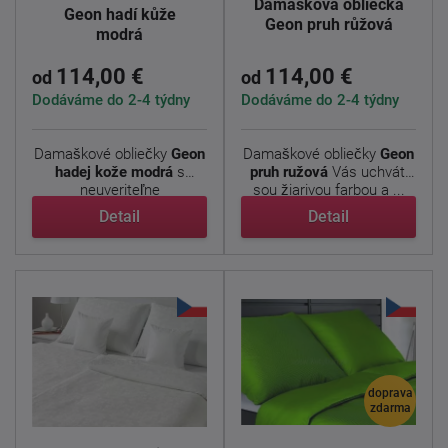
Damašková obliečka
Geon hadí kůže
Geon pruh růžová
modrá
114,00 €
114,00 €
od
od
Dodáváme do 2-4 týdny
Dodáváme do 2-4 týdny
Damaškové obliečky
Geon
Damaškové obliečky
Geon
hadej kože modrá
s
pruh ružová
Vás uchváti
neuveriteľne
sou žiarivou farbou a ...
prepracovaným ...
Detail
Detail
doprava
zdarma