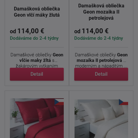
Damašková obliečka
Damašková obliečka
Geon mozaika II
Geon vlčí máky žlutá
petrolejová
114,00 €
114,00 €
od
od
Dodáváme do 2-4 týdny
Dodáváme do 2-4 týdny
Damaškové obliečky
Geon
Damaškové obliečky
Geon
vlčie maky žltá
s
mozaika II petrolejová
s
žakárovým vytkaným
moderným a nápaditým ...
vzorom ...
Detail
Detail