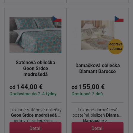
doprava
zdarma
Saténová obliečka
Damašková obliečka
Geon Srdce
Diamant Barocco
modrošedá
144,00 €
155,00 €
od
od
Dodáváme do 2-4 týdny
Dostupné 7 dnů
Luxusné saténové obliečky
Luxusné damaškové
Geon Srdce modrošedá
s
posteľná bielizeň
Diamant
jemnými srdiečkami ...
Barocco
je z ...
Detail
Detail