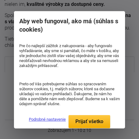
nielen im,
kvalitné výrobky za dostupné ceny.
Spoločnosť vyrába predovšetkým produkty z
mikrovlákna
Aby web fungoval, ako má (súhlas s
s vlastným označením Sleep well a Ovečka
. Tieto
produkty vynikajú najmä svojou jemnosťou a hrejivosťou.
cookies)
Tieto vlastnosti si veľmi rýchlo obľúbite, najmä počas
chladných jesenných a zimných dní.
Pre čo najlepší zážitok z nakupovania - aby fungovalo
vyhľadávanie, aby sme si pamätali, čo máte v košíku, aby
ste jednoducho zistili stav vašej objednávky, aby sme vás
neobťažovali nevhodnou reklamou a aby ste sa nemuseli
Najpredávanejšie
zakaždým prihlasovať.
Od najdrahšieho
Preto od Vás potrebujeme súhlas so spracovaním
súborov cookies, t.j. malých súborov, ktoré sa dočasne
ukladajú vo vašom prehliadači. Ďakujeme, že nám ho
Od najlacnejšieho
dáte a pomôžete nám web zlepšovať. Budeme sa k vašim
údajom správať slušne.
Najnovšie
Podrobné nastavenie
Prijať všetko
Zobrazujem 1 - 10 z 10