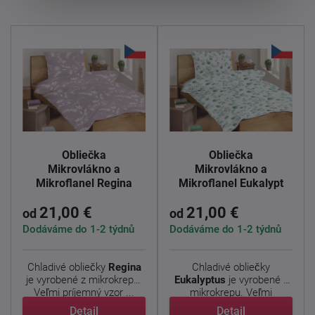
Obliečka
Obliečka
Mikrovlákno a
Mikrovlákno a
Mikroflanel Regina
Mikroflanel Eukalypt
21,00 €
21,00 €
od
od
Dodáváme do 1-2 týdnů
Dodáváme do 1-2 týdnů
Chladivé obliečky
Regina
Chladivé obliečky
je vyrobené z mikrokrepu.
Eukalyptus
je vyrobené z
Veľmi príjemný vzor ...
mikrokrepu. Veľmi
príjemný ...
Detail
Detail