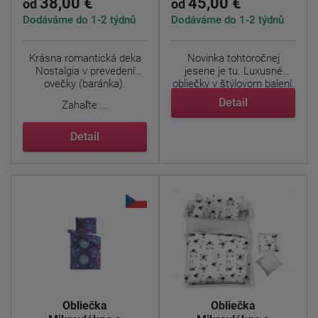
38,00 €
45,00 €
od
od
Dodáváme do 1-2 týdnů
Dodáváme do 1-2 týdnů
Krásna romantická deka
Novinka tohtoročnej
Nostalgia v prevedení
jesene je tu. Luxusné
ovečky (baránka).
obliečky v štýlovom balení.
...
Detail
Zahaľte ...
Detail
Obliečka
Obliečka