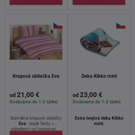
Krepová obliečka Eva
Deka Kikko mint
21,00 €
23,00 €
od
od
Dodáváme do 1-2 týdnů
Dodáváme do 1-2 týdnů
Balvněná krepové obliečky
Extra hrejivá deka Kikko
Eva
- teplé farby v
mint.
odtieňoch od lososovej, ...