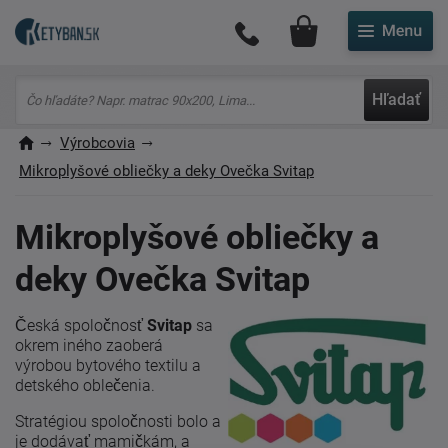
Môj účet
Hľadať
Výrobcovia
Mikroplyšové obliečky a deky Ovečka Svitap
Mikroplyšové obliečky a
deky Ovečka Svitap
Česká spoločnosť
Svitap
sa
okrem iného zaoberá
výrobou bytového textilu a
detského oblečenia.
Stratégiou spoločnosti bolo a
je dodávať mamičkám, a