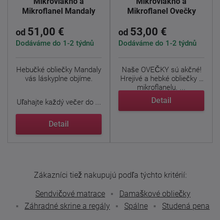
Mikrovlákno a
Mikrovlákno a
Mikroflanel Mandaly
Mikroflanel Ovečky
51,00 €
53,00 €
od
od
Dodáváme do 1-2 týdnů
Dodáváme do 1-2 týdnů
Hebučké obliečky Mandaly
Naše OVEČKY sú akčné!
vás láskyplne objíme.
Hrejivé a hebké obliečky z
mikroflanelu. ...
Detail
Uľahajte každý večer do ...
Detail
Zákazníci tiež nakupujú podľa týchto kritérií:
Sendvičové matrace
Damaškové obliečky
Záhradné skrine a regály
Spálne
Studená pena