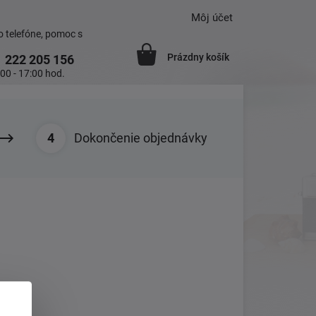
Môj účet
 telefóne, pomoc s
Prázdny košík
1
222 205 156
:00 - 17:00 hod.
Dokončenie objednávky