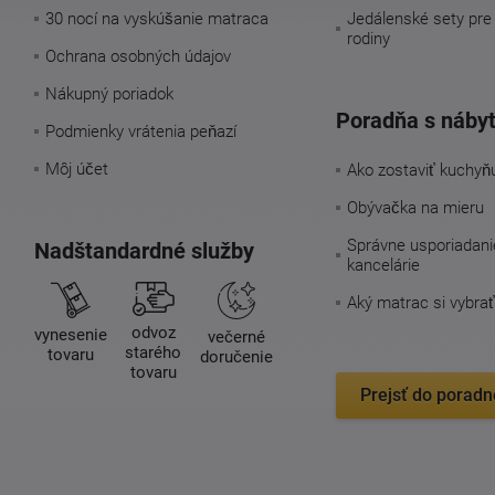
30 nocí na vyskúšanie matraca
Jedálenské sety pre
rodiny
Ochrana osobných údajov
Nákupný poriadok
Poradňa s náby
Podmienky vrátenia peňazí
Môj účet
Ako zostaviť kuchyň
Obývačka na mieru
Správne usporiadani
Nadštandardné služby
kancelárie
Aký matrac si vybrať
odvoz
vynesenie
večerné
starého
tovaru
doručenie
tovaru
Prejsť do poradn