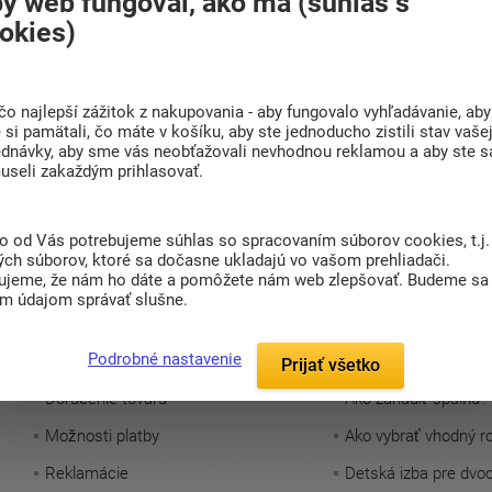
y web fungoval, ako má (súhlas s
okies)
čo najlepší zážitok z nakupovania - aby fungovalo vyhľadávanie, aby
a tipy na kvalitný spánok
si pamätali, čo máte v košíku, aby ste jednoducho zistili stav vaše
ednávky, aby sme vás neobťažovali nevhodnou reklamou a aby ste s
sletteru a budete o všetkom vedieť
useli zakaždým prihlasovať.
en prínosné informácie.
etteru vám zašleme kód na ZĽAVU 5 €
to od Vás potrebujeme súhlas so spracovaním súborov cookies, t.j.
ých súborov, ktoré sa dočasne ukladajú vo vašom prehliadači.
ujeme, že nám ho dáte a pomôžete nám web zlepšovať. Budeme sa
im údajom správať slušne.
Pre zákazníkov
Užitočné inform
Podrobné nastavenie
Prijať všetko
Doručenie tovaru
Ako zariadiť spálňu?
Možnosti platby
Ako vybrať vhodný r
Reklamácie
Detská izba pre dvo