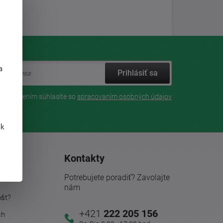
j
a
Prihlásiť sa
Prihlásením súhlasíte so
spracovaním osobných údajov
 k
ácie
Kontakty
Potrebujete poradiť? Zavolajte
nám
ošt?
+421
222 205 156
ch