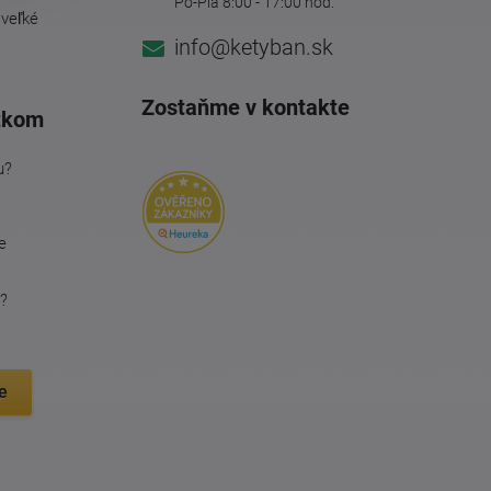
Po-Pia 8:00 - 17:00 hod.
 veľké
info@ketyban.sk
Zostaňme v kontakte
tkom
u?
e
?
e