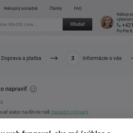
Nákupný poriadok
Články
FAQ
Nákup po
výberom
Hľadať
+42
Po-Pia 8
Doprava a platba
Informácie o vás
o napraviť
ca
.
ovať alebo navštívte náš
magazín o bývaní
.