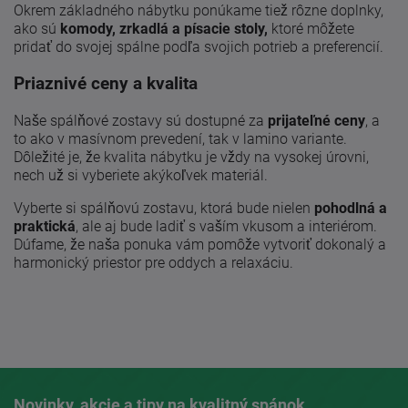
Okrem základného nábytku ponúkame tiež rôzne doplnky,
ako sú
komody, zrkadlá a písacie stoly,
ktoré môžete
pridať do svojej spálne podľa svojich potrieb a preferencií.
Priaznivé ceny a kvalita
Naše spálňové zostavy sú dostupné za
prijateľné ceny
, a
to ako v masívnom prevedení, tak v lamino variante.
Dôležité je, že kvalita nábytku je vždy na vysokej úrovni,
nech už si vyberiete akýkoľvek materiál.
Vyberte si spálňovú zostavu, ktorá bude nielen
pohodlná a
praktická
, ale aj bude ladiť s vaším vkusom a interiérom.
Dúfame, že naša ponuka vám pomôže vytvoriť dokonalý a
harmonický priestor pre oddych a relaxáciu.
Novinky, akcie a tipy na kvalitný spánok