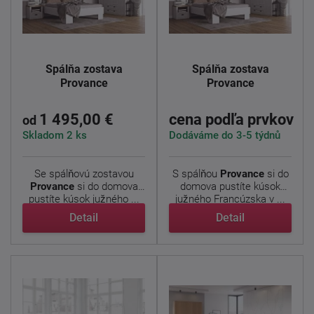
Spálňa zostava
Spálňa zostava
Provance
Provance
1 495,00 €
cena podľa prvkov
od
Skladom 2 ks
Dodáváme do 3-5 týdnů
Se spálňovú zostavou
S spálňou
Provance
si do
Provance
si do domova
domova pustíte kúsok
pustíte kúsok južného ...
južného Francúzska v ...
Detail
Detail