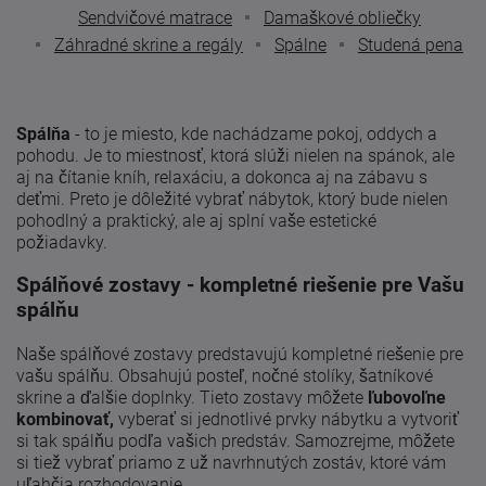
Sendvičové matrace
Damaškové obliečky
Záhradné skrine a regály
Spálne
Studená pena
Spálňa
- to je miesto, kde nachádzame pokoj, oddych a
pohodu. Je to miestnosť, ktorá slúži nielen na spánok, ale
aj na čítanie kníh, relaxáciu, a dokonca aj na zábavu s
deťmi. Preto je dôležité vybrať nábytok, ktorý bude nielen
pohodlný a praktický, ale aj splní vaše estetické
požiadavky.
Spálňové zostavy - kompletné riešenie pre Vašu
spálňu
Naše spálňové zostavy predstavujú kompletné riešenie pre
vašu spálňu. Obsahujú posteľ, nočné stolíky, šatníkové
skrine a ďalšie doplnky. Tieto zostavy môžete
ľubovoľne
kombinovať,
vyberať si jednotlivé prvky nábytku a vytvoriť
si tak spálňu podľa vašich predstáv. Samozrejme, môžete
si tiež vybrať priamo z už navrhnutých zostáv, ktoré vám
uľahčia rozhodovanie.