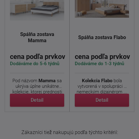
Spálňa zostava
Spálňa zostava Flabo
Mamma
cena podľa prvkov
cena podľa prvkov
Dodáváme do 5-6 týdnů
Dodáváme do 1-3 týdnů
Pod názvom
Mamma
sa
Kolekcia Flabo
bola
ukrýva úplne unikátne
vytvorená v spolupráci s
kolekcie, ktorej prednosti
nemeckým dizajnérom ...
...
Detail
Detail
Zákazníci tiež nakupujú podľa týchto kritérií: