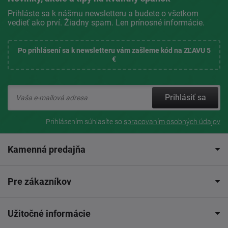
Prihláste sa k nášmu newsletteru a budete o všetkom
vedieť ako prví. Žiadny spam. Len prínosné informácie.
Po prihlásení sa k newsletteru vám zašleme kód na ZĽAVU 5
€
Prihlásiť sa
Prihlásením súhlasíte so
spracovaním osobných údajov
Kamenná predajňa
Pre zákazníkov
Užitočné informácie