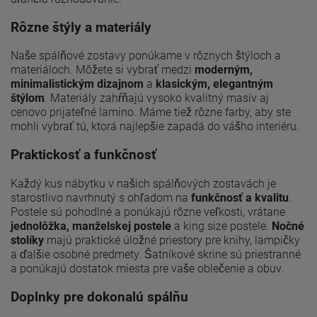
Rôzne štýly a materiály
Naše spálňové zostavy ponúkame v rôznych štýloch a
materiáloch. Môžete si vybrať medzi
moderným,
minimalistickým dizajnom
a
klasickým, elegantným
štýlom
. Materiály zahŕňajú vysoko kvalitný masív aj
cenovo prijateľné lamino. Máme tiež rôzne farby, aby ste
mohli vybrať tú, ktorá najlepšie zapadá do vášho interiéru.
Praktickosť a funkčnosť
Každý kus nábytku v našich spálňových zostavách je
starostlivo navrhnutý s ohľadom na
funkčnosť a kvalitu
.
Postele sú pohodlné a ponúkajú rôzne veľkosti, vrátane
jednolôžka, manželskej postele
a king size postele.
Nočné
stolíky
majú praktické úložné priestory pre knihy, lampičky
a ďalšie osobné predmety. Šatníkové skrine sú priestranné
a ponúkajú dostatok miesta pre vaše oblečenie a obuv.
Doplnky pre dokonalú spálňu