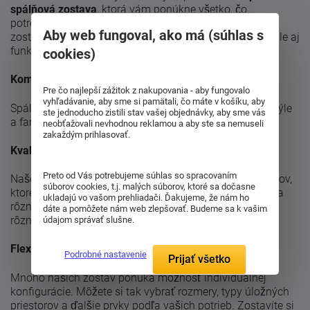
spálňová zostava
, ktorá vám ponúkne všetko, čo
potrebujete pre dokonalý odpočinok? Naše spálňové
Aby web fungoval, ako má (súhlas s
zostavy sú navrhnuté tak, aby spĺňali nielen estetické, ale aj
funkčné požiadavky moderného života.
cookies)
Kompletné riešenie
Pre čo najlepší zážitok z nakupovania - aby fungovalo
vyhľadávanie, aby sme si pamätali, čo máte v košíku, aby
Spálňové zostavy sú obvykle navrhnuté v jednotnom štýle
ste jednoducho zistili stav vašej objednávky, aby sme vás
a farbe, čo vytvára harmonický a ucelený vzhľad.
neobťažovali nevhodnou reklamou a aby ste sa nemuseli
zakaždým prihlasovať.
Kvalita a dizajn
Preto od Vás potrebujeme súhlas so spracovaním
Naše zostavy sú vyrobené z vysoko kvalitných materiálov,
súborov cookies, t.j. malých súborov, ktoré sa dočasne
ktoré sú odolné a ľahko udržiavateľné. Moderný dizajn a
ukladajú vo vašom prehliadači. Ďakujeme, že nám ho
rôzne štýlové varianty umožňujú ľahkú integráciu do
dáte a pomôžete nám web zlepšovať. Budeme sa k vašim
rôznych typov interiérov.
údajom správať slušne.
Flexibilita
Podrobné nastavenie
Prijať všetko
Mnoho našich zostáv ponúka možnosť individuálnej
konfigurácie. Môžete si tak vybrať rozmery, typy úložných
priestorov a ďalšie prvky podľa vašich potrieb. Zostavíte si