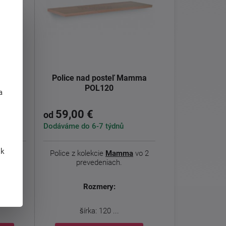
Mamma
Police nad posteľ Mamma
j
POL120
a
59,00 €
od
Dodáváme do 6-7 týdnů
 k
a
vo 2
Police z kolekcie
Mamma
vo 2
prevedeniach.
Rozmery:
šírka: 120 ...