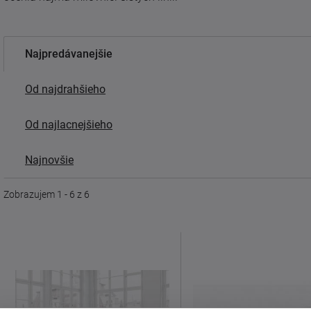
Najpredávanejšie
Od najdrahšieho
Od najlacnejšieho
Najnovšie
Zobrazujem 1 - 6 z 6