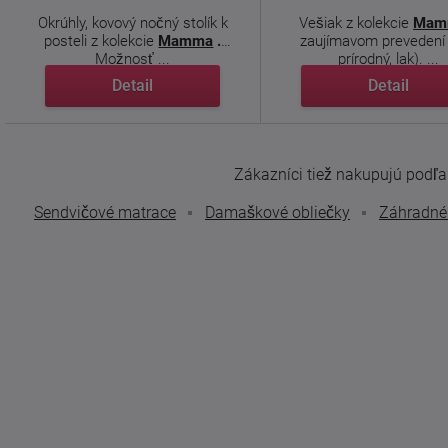
Okrúhly, kovový nočný stolík k
Vešiak z kolekcie
Mam
posteli z kolekcie
Mamma
.
zaujímavom prevedení
Možnosť ...
prírodný, lak). ...
Detail
Detail
Zákazníci tiež nakupujú podľa t
Sendvičové matrace
Damaškové obliečky
Záhradné 