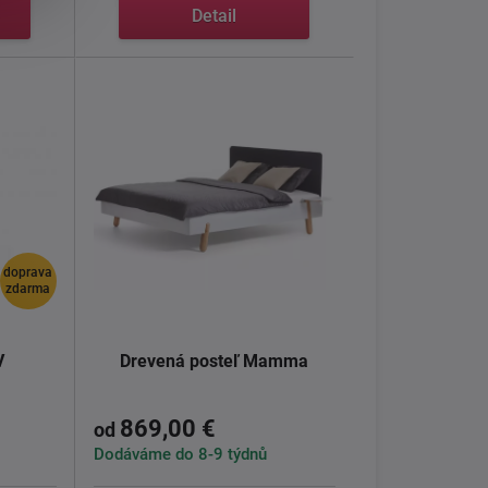
Detail
doprava
zdarma
V
Drevená posteľ Mamma
869,00 €
od
Dodáváme do 8-9 týdnů