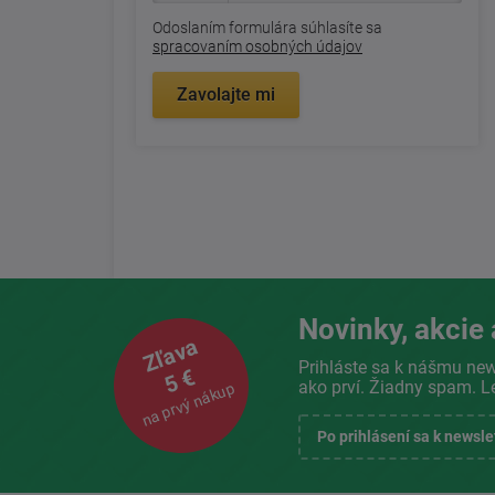
Odoslaním formulára súhlasíte sa
spracovaním osobných údajov
Zavolajte mi
Novinky, akcie 
Zľava
Prihláste sa k nášmu new
5 €
ako prví. Žiadny spam. L
na prvý nákup
Po prihlásení sa k newsl