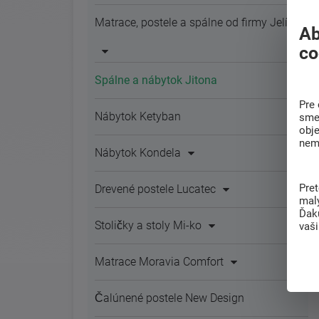
Matrace, postele a spálne od firmy Jelínek
Ab
co
Spálne a nábytok Jitona
Pre 
Nábytok Ketyban
sme 
obj
nem
Nábytok Kondela
Pre
Drevené postele Lucatec
mal
Ďak
Stoličky a stoly Mi-ko
vaš
Matrace Moravia Comfort
Čalúnené postele New Design