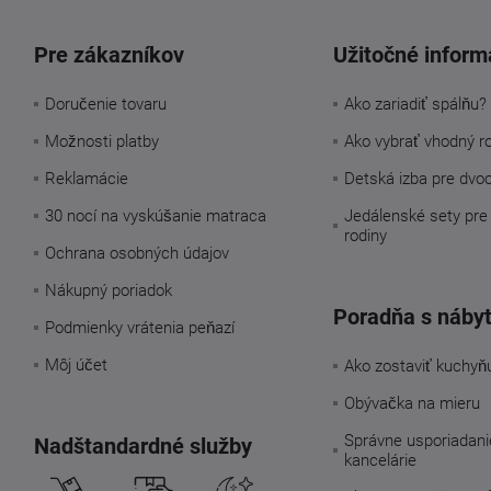
Pre zákazníkov
Užitočné inform
Doručenie tovaru
Ako zariadiť spálňu?
Možnosti platby
Ako vybrať vhodný r
Reklamácie
Detská izba pre dvo
30 nocí na vyskúšanie matraca
Jedálenské sety pre
rodiny
Ochrana osobných údajov
Nákupný poriadok
Poradňa s náby
Podmienky vrátenia peňazí
Môj účet
Ako zostaviť kuchyň
Obývačka na mieru
Správne usporiadani
Nadštandardné služby
kancelárie