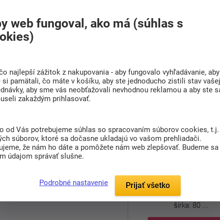
y web fungoval, ako má (súhlas s
okies)
čo najlepší zážitok z nakupovania - aby fungovalo vyhľadávanie, aby
Police nad posteľ 
Spálňa zostava Mamma
si pamätali, čo máte v košíku, aby ste jednoducho zistili stav vaše
POL80
ednávky, aby sme vás neobťažovali nevhodnou reklamou a aby ste s
useli zakaždým prihlasovať.
cena podľa prvkov
47,00 €
od
Dodáváme do 5-6 týdnů
Dodáváme do 6-7 týdnů
to od Vás potrebujeme súhlas so spracovaním súborov cookies, t.j.
ých súborov, ktoré sa dočasne ukladajú vo vašom prehliadači.
ujeme, že nám ho dáte a pomôžete nám web zlepšovať. Budeme sa
Pod názvom
Mamma
sa ukrýva
Police z kolekcie
Mamm
im údajom správať slušne.
úplne unikátne kolekcie, ktorej
prevedeniach.
prednosti ...
Detail
Rozmery:
Podrobné nastavenie
Prijať všetko
šírka: 80 ...