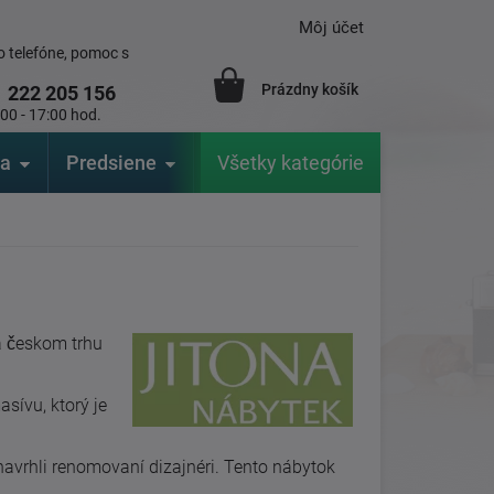
Môj účet
 telefóne, pomoc s
Prázdny košík
1
222 205 156
:00 - 17:00 hod.
ia
Predsiene
Výrobcovia
Všetky kategórie
Záhrada
a českom trhu
sívu, ktorý je
avrhli renomovaní dizajnéri. Tento nábytok