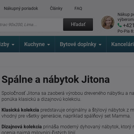
Nákupný poriadok
Články
FAQ
Nákup po
výberom
Hľadať
+42
Po-Pia 8
izby
Kuchyne
Bytové doplnky
Kancelár
Spálne a nábytok Jitona
Spoločnosť Jitona sa zaoberá výrobou dreveného nábytku a n
ponúka klasickú a dizajnovú kolekciu.
Klasická kolekcia
predstavuje originálny a štýlový nábytok z ma
vhodný pre všetky generácie, napríklad spálňový set Mamma.
Dizajnová kolekcia
prináša moderný dyhovaný nábytok, ktorý n
ocenia najmä milovníci čistých línií.