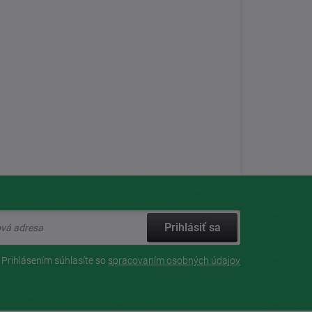
Prihlásiť sa
Prihlásením súhlasíte so
spracovaním osobných údajov