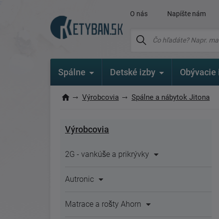
O nás
Napíšte nám
Spálne
Detské izby
Obývacie 
Výrobcovia
Spálne a nábytok Jitona
Výrobcovia
2G - vankúše a prikrývky
Autronic
Matrace a rošty Ahorn