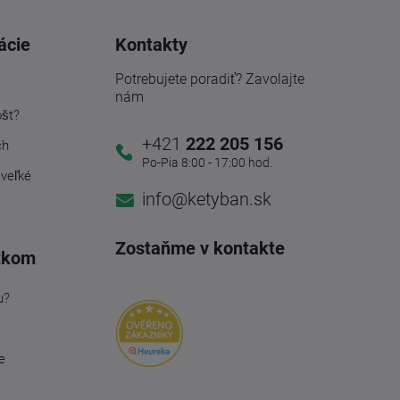
ácie
Kontakty
Potrebujete poradiť? Zavolajte
nám
ošt?
+421
222 205 156
ch
Po-Pia 8:00 - 17:00 hod.
 veľké
info@ketyban.sk
Zostaňme v kontakte
tkom
u?
e