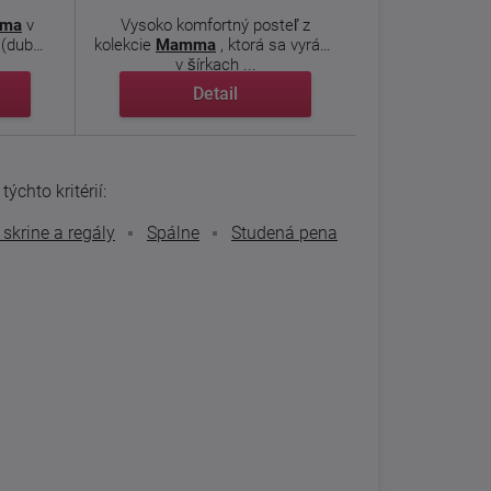
ma
v
Vysoko komfortný posteľ z
 (dub
kolekcie
Mamma
, ktorá sa vyrába
v šírkach ...
Detail
ýchto kritérií:
skrine a regály
Spálne
Studená pena