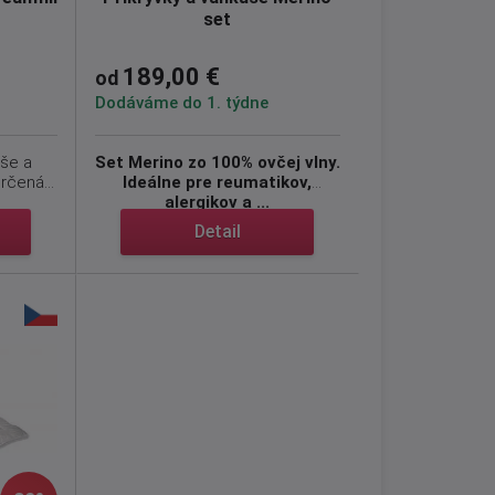
set
189,00 €
od
Dodáváme do 1. týdne
úše a
Set Merino zo 100% ovčej vlny.
určená
Ideálne pre reumatikov,
alergikov a ...
Detail