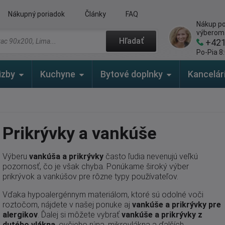
Nákupný poriadok
Články
FAQ
Nákup po
výberom
Hľadať
+42
Po-Pia 8:
izby
Kuchyne
Bytové doplnky
Kancelár
Prikrývky a vankúše
Výberu
vankúša a prikrývky
často ľudia nevenujú veľkú
pozornosť, čo je však chyba. Ponúkame široký výber
prikrývok a vankúšov pre rôzne typy používateľov.
Vďaka hypoalergénnym materiálom, ktoré sú odolné voči
roztočom, nájdete v našej ponuke aj
vankúše a prikrývky pre
alergikov
. Ďalej si môžete vybrať
vankúše a prikrývky z
dutého vlákna
, ovčieho rúna, mikrovlákna a ďalších