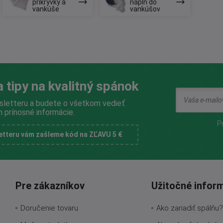
prikrývky a
náplň do
vankúše
vankúšov
a tipy na kvalitný spánok
sletteru a budete o všetkom vedieť
n prínosné informácie.
P
letteru vám zašleme kód na ZĽAVU 5 €
Pre zákazníkov
Užitočné infor
Doručenie tovaru
Ako zariadiť spálňu?