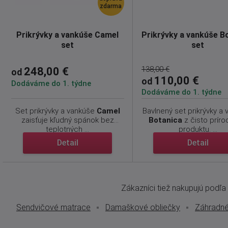
zdarma
Prikrývky a vankúše Camel
Prikrývky a vankúše B
set
set
138,00 €
248,00 €
od
110,00 €
od
Dodáváme do 1. týdne
Dodáváme do 1. týdne
Set prikrývky a vankúše
Camel
Bavlnený set prikrývky a
zaisťuje kľudný spánok bez
Botanica
z čisto prír
teplotných ...
produktu. ...
Detail
Detail
Zákazníci tiež nakupujú podľa t
Sendvičové matrace
Damaškové obliečky
Záhradné 