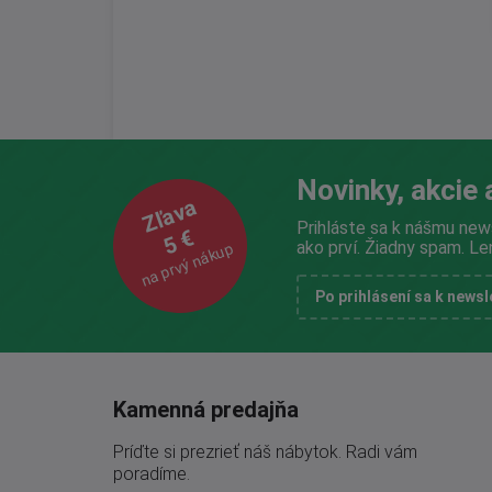
Novinky, akcie 
Zľava
Prihláste sa k nášmu new
5 €
ako prví. Žiadny spam. Le
na prvý nákup
Po prihlásení sa k news
Kamenná predajňa
Príďte si prezrieť náš nábytok. Radi vám
poradíme.