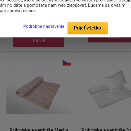
od
od
ch súborov, ktoré sa dočasne ukladajú vo vašom prehliadači. Ďakuj
nám ho dáte a pomôžete nám web zlepšovať. Budeme sa k vašim
Dodáváme do 1. týdne
Dodáváme do 1. týdne
jom správať slušne.
Set vankúša a prikrívky
Regina
je
Set Aloe Vera 4 ročné 
Podrobné nastavenie
plnený výhradne husím a
Vás prekvapia svoj
Prijať všetko
kačacím ...
dômyselnosťou. ..
Detail
Detail
Prikrývky a vankúše Merlip
Prikrývky a vankúše Dr