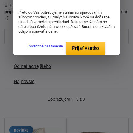
V dnešnej účelovej a uponáhľanej dobe pohľad naň
pripomína krásu a krehkosť ženy
. Doprajte si tento rozmar.
Preto od Vás potrebujeme súhlas so spracovaním
súborov cookies, t.j. malých súborov, ktoré sa dočasne
:-)
ukladajú vo vašom prehliadači. Ďakujeme, že nám ho
dáte a pomôžete nám web zlepšovať. Budeme sa k vašim
údajom správať slušne.
Najpredávanejšie
Podrobné nastavenie
Prijať všetko
Od najdrahšieho
Od najlacnejšieho
Najnovšie
Zobrazujem 1 - 3 z 3
novinka