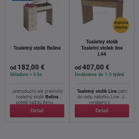
doprava
zdarma
Toaletný stolík
Toaletný stolík Belina
Toaletní stolek line
L44
182,00 €
407,00 €
od
od
Skladom > 5 ks
Dodáváme do 1-3 týdnů
Jednoduchý ale praktický
Toaletný stolík Line
patrí
toaletný stolík
Belina
do radu nábytku Line. Je
poteší každú ženu, ...
vyrobený z ...
Detail
Detail