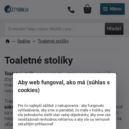
Môj účet
Hľadať
Spálne
Toaletné stolíky
Toaletné stolíky
Toaletný stolík
je kus nábytku, ktorý je pre niektoré ženy
zbytočný, pre iné nevyhnutný. Ak však máte v spálni
Aby web fungoval, ako má (súhlas s
miesto, skúste si predstaviť, že máte všetky osobné
cookies)
nevyhnutnosti, líčenie a šperky pohromade.
Toaletný stolík je krásny kus nábytku, ktorý vyhrádza
Pre čo najlepší zážitok z nakupovania - aby fungovalo
súkromné miesto patriace žene
. Ponúka možnosť upraviť
vyhľadávanie, aby sme si pamätali, čo máte v košíku, aby
sa v pokoji do spoločnosti, uschovať si cenné veci alebo
ste jednoducho zistili stav vašej objednávky, aby sme vás
naopak naň niektoré drobnosti položiť, aby ste ich mali na
neobťažovali nevhodnou reklamou a aby ste sa nemuseli
očiach.
zakaždým prihlasovať.