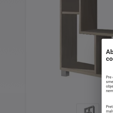
Ab
co
Pre 
sme 
obj
nem
Pre
mal