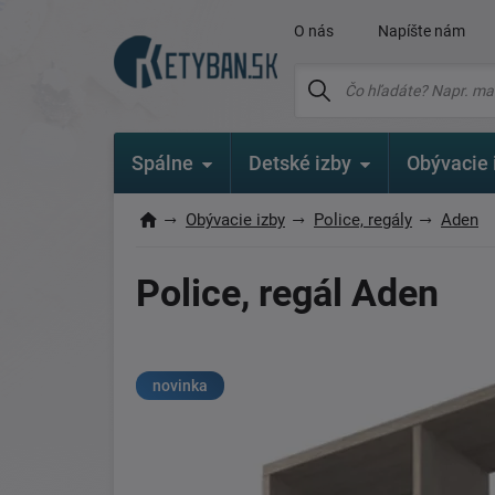
O nás
Napíšte nám
Spálne
Detské izby
Obývacie 
Obývacie izby
Police, regály
Aden
Police, regál Aden
novinka