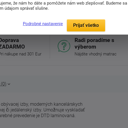
ujeme, že nám ho dáte a pomôžete nám web zlepšovať. Budeme sa
im údajom správať slušne.
Podrobné nastavenie
Prijať všetko
Doprava
Radi poradíme s
ZADARMO
výberom
Pri nákupe nad 301 Eur
Nájdite vhodný matrac
(0)
 obývacej izby, moderných kancelárskych
kej či jedálenský izby. Umožnuje vyskladať
farebné prevedenie je DTD laminovaná.