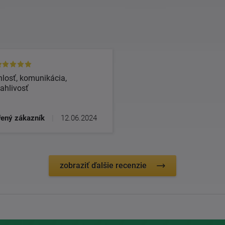
losť, komunikácia,
ahlivosť
ený zákazník
|
12.06.2024
zobraziť ďalšie recenzie