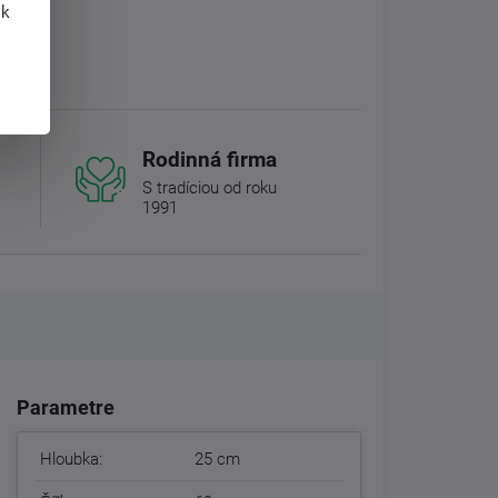
 k
Rodinná firma
S tradíciou od roku
1991
Parametre
Hloubka:
25 cm