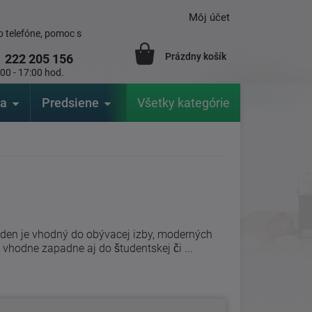
Môj účet
 telefóne, pomoc s
Prázdny košík
1
222 205 156
:00 - 17:00 hod.
ia
Predsiene
Výrobcovia
Všetky kategórie
Záhrada
den je vhodný do obývacej izby, moderných
 vhodne zapadne aj do študentskej či ...