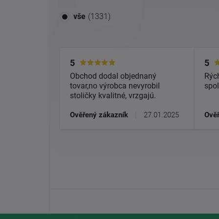
vše
(1331)
5
5
Obchod dodal objednaný
Rých
tovar,no výrobca nevyrobil
spol
stoličky kvalitné, vrzgajú.
Ověřený zákazník
|
27.01.2025
Ověř