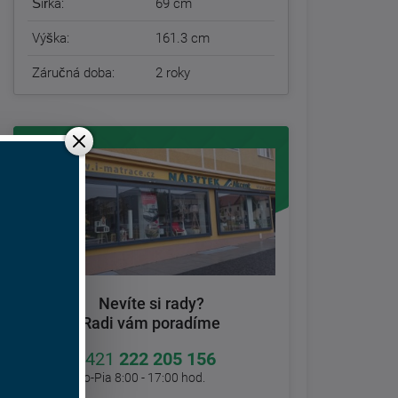
Šířka:
69 cm
Výška:
161.3 cm
Záručná doba:
2 roky
Nevíte si rady?
Radi vám poradíme
+421
222 205 156
Po-Pia 8:00 - 17:00 hod.