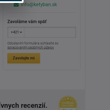
info@ketyban.sk
Zavoláme vám späť
Odoslaním formulára súhlasíte so
spracovaním osobných údajov
Zavolajte mi
ívnych recenzií.