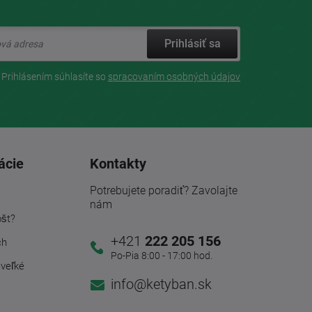
Prihlásiť sa
Prihlásením súhlasíte so
spracovaním osobných údajov
ácie
Kontakty
Potrebujete poradiť? Zavolajte
nám
ošt?
+421
222 205 156
ch
Po-Pia 8:00 - 17:00 hod.
 veľké
info@ketyban.sk