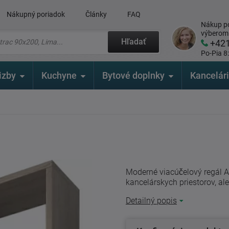
Nákupný poriadok
Články
FAQ
Nákup po
výberom
Hľadať
+42
Po-Pia 8
izby
Kuchyne
Bytové doplnky
Kancelár
Moderné viacúčelový regál A
kancelárskych priestorov, ale
Detailný popis