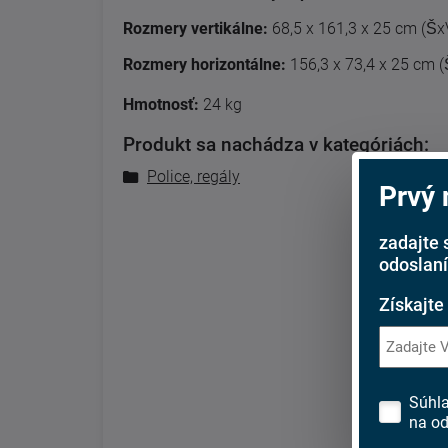
Rozmery
vertikálne:
68,5 x 161,3 x 25 cm (Š
Rozmery
horizontálne:
156,3 x 73,4 x 25 cm 
Hmotnosť:
24 kg
Produkt sa nachádza v kategóriách:
Police, regály
Prvý
zadajte 
odoslaní
Získajte
Súhl
na od