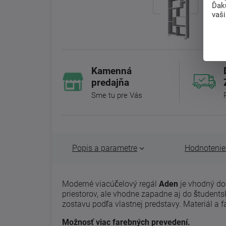
Ďak
vaš
Kamenná
predajňa
Sme tu pre Vás
Popis a parametre
Hodnotenie 
Moderné viacúčelový regál
Aden
je vhodný do
priestorov, ale vhodne zapadne aj do študents
zostavu podľa vlastnej predstavy. Materiál a 
Možnosť viac farebných prevedení.