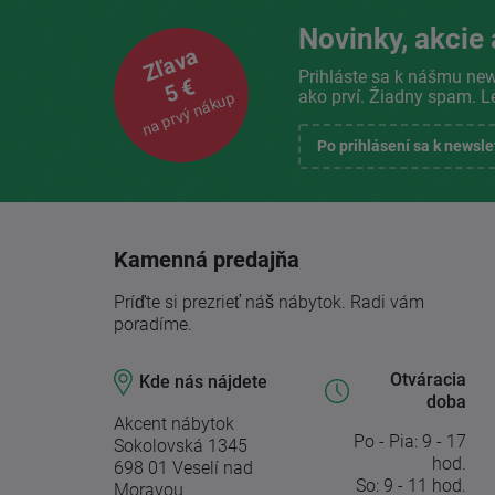
Novinky, akcie 
Zľava
Prihláste sa k nášmu new
5 €
ako prví. Žiadny spam. L
na prvý nákup
Po prihlásení sa k newsl
Kamenná predajňa
Príďte si prezrieť náš nábytok. Radi vám
poradíme.
Otváracia
Kde nás nájdete
doba
Akcent nábytok
Po - Pia: 9 - 17
Sokolovská 1345
hod.
698 01 Veselí nad
So: 9 - 11 hod.
Moravou