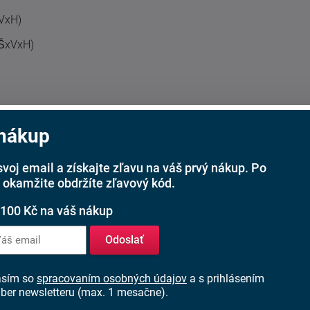
xVxH)
(ŠxVxH)
 nákup
svoj email a získajte zľavu na váš prvý nákup. Po
 okamžite obdržíte zľavový kód.
 100 Kč na váš nákup
Odoslať
asím so
spracovaním osobných údajov
a s prihlásením
ber newsletteru (max. 1 mesačne).