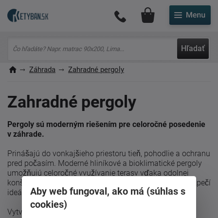
Môj účet
Hľadať
Záhrada
Zahradné pergoly
Zahradné pergoly
Pergoly sú moderným riešením pre celoročné posedenie
v záhrade.
Prinášajú do vonkajšieho priestoru tieň, pohodlie a ochranu
pred počasím. Moderné hliníkové a bioklimatické pergoly
umožňujú celoročné využívanie terasy vďaka odolnej
konštrukcii a šikovnému naklápaniu lamiel, ktoré zabezpečí
Aby web fungoval, ako má (súhlas s
ideálnu klímu v každom ročnom období.
cookies)
Vytvoríte si elegantné miesto na oddych, grilovanie či