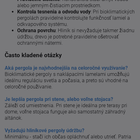
alebo jemným čistiacim prostriedkom.
Kontrola tesnenia a odvodu vody
: Pri bioklimatických
pergolách pravidelne kontrolujte funkčnosť lamiel a
odkvapového systému.
Ochrana povrchu
: Hliník si nevyžaduje takmer žiadnu
údržbu, drevo je potrebné pravidelne ošetrovať
ochrannými nátermi.
Často kladené otázky
Aká pergola je najvhodnejšia na celoročné využívanie?
Bioklimatické pergoly s naklápacími lamelami umožňujú
ideálnu reguláciu svetla a počasia, a preto sú vhodné na
celoročné používanie.
Je lepšia pergola pri stene, alebo voľne stojaca?
Záleží od umiestnenia. Pri stene je ideálna pre terasy pri
dome, voľne stojaca funguje ako samostatný záhradný
altánok.
Vyžadujú hliníkové pergoly údržbu?
Minimálnu - stačí ich občas opláchnuť alebo utrieť. Patria