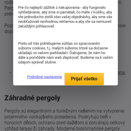
rodinné stretnutia - bez ohľadu na dážď alebo silné slnko.
Pre čo najlepší zážitok z nakupovania - aby fungovalo
Pergola navyše zvýrazní vzhľad záhrady a dodá domu
vyhľadávanie, aby sme si pamätali, čo máte v košíku, aby
prémiový charakter.
ste jednoducho zistili stav vašej objednávky, aby sme vás
neobťažovali nevhodnou reklamou a aby ste sa nemuseli
Pozrite si našu ponuku a vyberte si pergolu, ktorá dokonale
zakaždým prihlasovať.
doplní váš vonkajší priestor.
Preto od Vás potrebujeme súhlas so spracovaním
súborov cookies, t.j. malých súborov, ktoré sa dočasne
ukladajú vo vašom prehliadači. Ďakujeme, že nám ho
Zákazníci tiež nakupujú podľa týchto kritérií:
dáte a pomôžete nám web zlepšovať. Budeme sa k vašim
údajom správať slušne.
Sendvičové matrace
Damaškové obliečky
Záhradné skrine a regály
Spálne
Studená pena
Podrobné nastavenie
Prijať všetko
Záhradné pergoly
Pergoly sú elegantným a funkčným riešením na vytvorenie
príjemného vonkajšieho posedenia. Poskytujú tieň v
horúcich dňoch, ochranu pred dažďom a dotvárajú celkový
vzhľad terasy či záhrady. Moderné bioklimatické pergoly