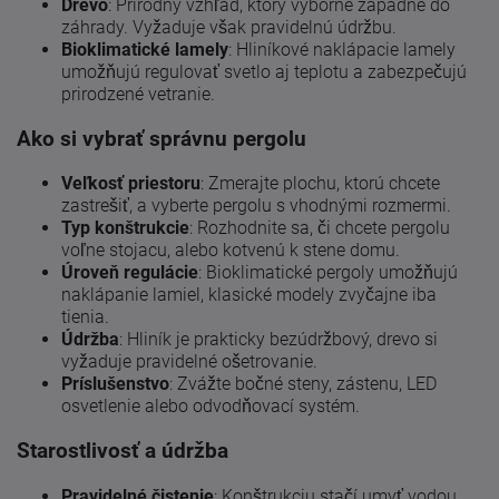
Drevo
: Prírodný vzhľad, ktorý výborne zapadne do
záhrady. Vyžaduje však pravidelnú údržbu.
Bioklimatické lamely
: Hliníkové naklápacie lamely
umožňujú regulovať svetlo aj teplotu a zabezpečujú
prirodzené vetranie.
Ako si vybrať správnu pergolu
Veľkosť priestoru
: Zmerajte plochu, ktorú chcete
zastrešiť, a vyberte pergolu s vhodnými rozmermi.
Typ konštrukcie
: Rozhodnite sa, či chcete pergolu
voľne stojacu, alebo kotvenú k stene domu.
Úroveň regulácie
: Bioklimatické pergoly umožňujú
naklápanie lamiel, klasické modely zvyčajne iba
tienia.
Údržba
: Hliník je prakticky bezúdržbový, drevo si
vyžaduje pravidelné ošetrovanie.
Príslušenstvo
: Zvážte bočné steny, zástenu, LED
osvetlenie alebo odvodňovací systém.
Starostlivosť a údržba
Pravidelné čistenie
: Konštrukciu stačí umyť vodou