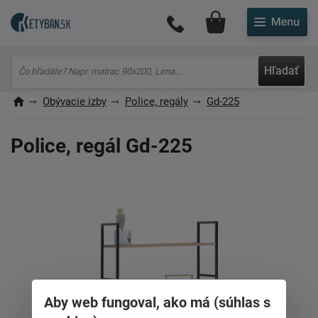
Môj účet
Hľadať
Obývacie izby
Police, regály
Gd-225
Police, regál Gd-225
Aby web fungoval, ako má (súhlas s