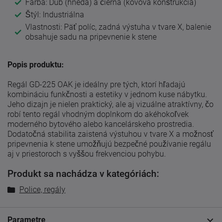
Farba: Dub (hnedá) a čierna (kovová konštrukcia)
Štýl: Industriálna
Vlastnosti: Päť políc, zadná výstuha v tvare X, balenie
obsahuje sadu na pripevnenie k stene
Popis produktu:
Regál GD-225 OAK je ideálny pre tých, ktorí hľadajú
kombináciu funkčnosti a estetiky v jednom kuse nábytku.
Jeho dizajn je nielen praktický, ale aj vizuálne atraktívny, čo
robí tento regál vhodným doplnkom do akéhokoľvek
moderného bytového alebo kancelárskeho prostredia.
Dodatočná stabilita zaistená výstuhou v tvare X a možnosť
pripevnenia k stene umožňujú bezpečné používanie regálu
aj v priestoroch s vyššou frekvenciou pohybu.
Produkt sa nachádza v kategóriách:
Police, regály
Parametre