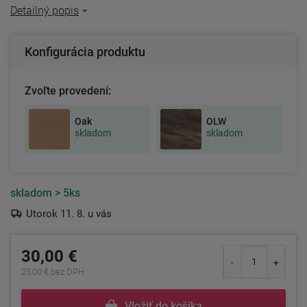
Detailný popis
Konfigurácia produktu
Zvoľte provedení:
Oak
OLW
skladom
skladom
skladom
> 5ks
Utorok 11. 8. u vás
30,00 €
25,00 € bez DPH
Vložiť do košíka