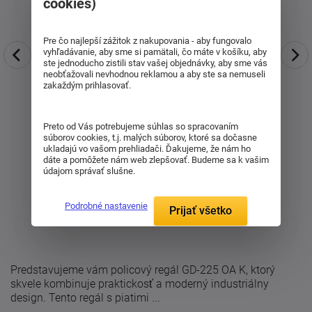
cookies)
Pre čo najlepší zážitok z nakupovania - aby fungovalo
vyhľadávanie, aby sme si pamätali, čo máte v košíku, aby
ste jednoducho zistili stav vašej objednávky, aby sme vás
neobťažovali nevhodnou reklamou a aby ste sa nemuseli
zakaždým prihlasovať.
Preto od Vás potrebujeme súhlas so spracovaním
súborov cookies, t.j. malých súborov, ktoré sa dočasne
ukladajú vo vašom prehliadači. Ďakujeme, že nám ho
dáte a pomôžete nám web zlepšovať. Budeme sa k vašim
údajom správať slušne.
Podrobné nastavenie
Prijať všetko
Predstavujeme vám policový regál GD-225 OA K, ktorý
skvele kombinuje praktickosť a moderný industriálny
design. Tento regál s piatimi ...