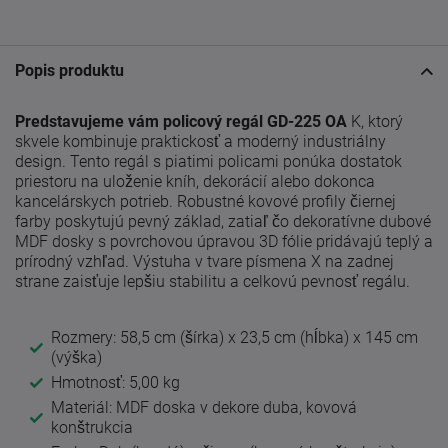
Popis produktu
Predstavujeme vám policový regál GD-225 OA
K, ktorý
skvele kombinuje praktickosť a moderný industriálny
design. Tento regál s piatimi policami ponúka dostatok
priestoru na uloženie kníh, dekorácií alebo dokonca
kancelárskych potrieb. Robustné kovové profily čiernej
farby poskytujú pevný základ, zatiaľ čo dekoratívne dubové
MDF dosky s povrchovou úpravou 3D fólie pridávajú teplý a
prírodný vzhľad. Výstuha v tvare písmena X na zadnej
strane zaisťuje lepšiu stabilitu a celkovú pevnosť regálu.
Rozmery: 58,5 cm (šírka) x 23,5 cm (hĺbka) x 145 cm
(výška)
Hmotnosť: 5,00 kg
Materiál: MDF doska v dekore duba, kovová
konštrukcia