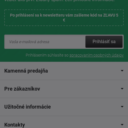
Po prihlásení sa k newsletteru vám zašleme kód na ZĽAVU 5
€
Prihlásiť sa
Prihlásením súhlasíte so
spracovaním osobných údajov
Kamenná predajňa
Pre zákazníkov
Užitočné informácie
Kontakty