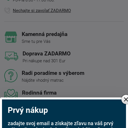
Nechajte si zavolať ZADARMO
Kamenná predajňa
Sme tu pre Vás
Doprava ZADARMO
Pri nákupe nad 301 Eur
Radi poradíme s výberom
Nájdite vhodný matrac
Rodinná firma
S tradíciou od roku 1991
Prvý nákup
Popis produktu
zadajte svoj email a získajte zľavu na váš prvý