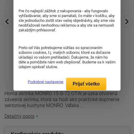
Pre čo najlepší zážitok z nakupovania - aby fungovalo
vyhľadávanie, aby sme si pamätali, čo máte v košíku, aby
ste jednoducho zistili stav vašej objednávky, aby sme vás
neobťažovali nevhodnou reklamou a aby ste sa nemuseli
zakaždým prihlasovať.
Preto od Vás potrebujeme súhlas so spracovaním
súborov cookies, t.j. malých súborov, ktoré sa dočasne
ukladajú vo vašom prehliadači. Ďakujeme, že nám ho
dáte a pomôžete nám web zlepšovať. Budeme sa k vašim
údajom správať slušne.
Podrobné nastavenie
Prijať všetko
Horná skrinka MONRO 15 G-72 OTW je úzka otvorená
závesná skrinka, ktorá sa hodí ako praktické doplnenie
sektorovej kuchyne MONRO. Vďaka ...
Detailný popis