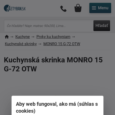
Môj účet
Hľadať
Kuchyne
Prvky ku kuchyniam
Kuchynské skrinky
MONRO 15 G-72 OTW
Kuchynská skrinka MONRO 15
G-72 OTW
Aby web fungoval, ako má (súhlas s
cookies)