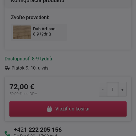
Konfigurácia produktu
Zvoľte provedení:
Dub Artisan
8-9 týdnů
Dostupnosť:
8-9 týdnů
Piatok 9. 10. u vás
72,00 €
59,00 € bez DPH
Vložiť do košíka
+421
222 205 156
Po-Pia 8:00 - 17:00 hod.