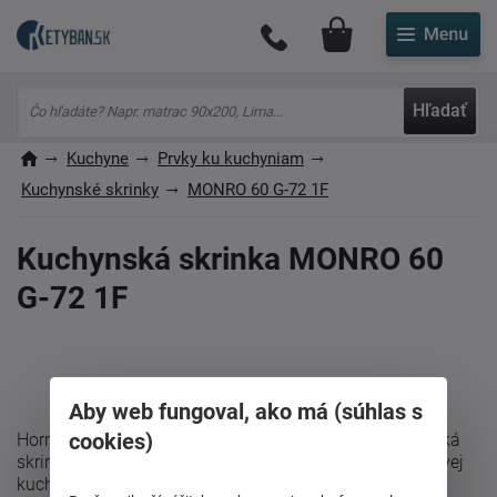
Môj účet
Hľadať
Kuchyne
Prvky ku kuchyniam
Kuchynské skrinky
MONRO 60 G-72 1F
Kuchynská skrinka MONRO 60
G-72 1F
Aby web fungoval, ako má (súhlas s
cookies)
Horná skrinka MONRO 60 G-72 1F je závesná kuchynská
skrinka s dvierkami, ktorá sa hodí do modernej sektorovej
kuchyne MONRO. Dekor dub ...