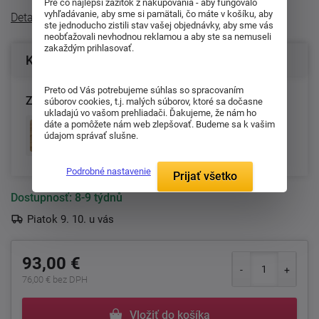
Pre čo najlepší zážitok z nakupovania - aby fungovalo
vyhľadávanie, aby sme si pamätali, čo máte v košíku, aby
Detailný popis
ste jednoducho zistili stav vašej objednávky, aby sme vás
neobťažovali nevhodnou reklamou a aby ste sa nemuseli
zakaždým prihlasovať.
Konfigurácia produktu
Preto od Vás potrebujeme súhlas so spracovaním
Zvoľte provedení:
súborov cookies, t.j. malých súborov, ktoré sa dočasne
ukladajú vo vašom prehliadači. Ďakujeme, že nám ho
dáte a pomôžete nám web zlepšovať. Budeme sa k vašim
Dub Artisan
údajom správať slušne.
8-9 týdnů
Podrobné nastavenie
Prijať všetko
Dostupnosť:
8-9 týdnů
Piatok 9. 10. u vás
93,00 €
76,00 € bez DPH
Vložiť do košíka