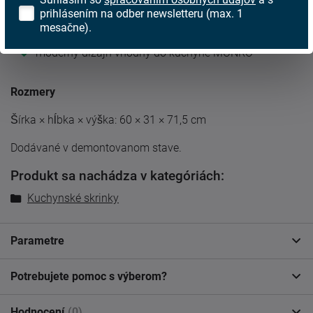
tichý doraz dvierok
prihlásením na odber newsletteru (max. 1
úchytka: 19,2 cm
mesačne).
materiál: laminovaná DTD, hrúbka 1,6 cm
moderný dizajn vhodný do kuchyne MONRO
Rozmery
Šírka × hĺbka × výška: 60 × 31 × 71,5 cm
Dodávané v demontovanom stave.
Produkt sa nachádza v kategóriách:
Kuchynské skrinky
Parametre
Potrebujete pomoc s výberom?
Hodnocení
(0)