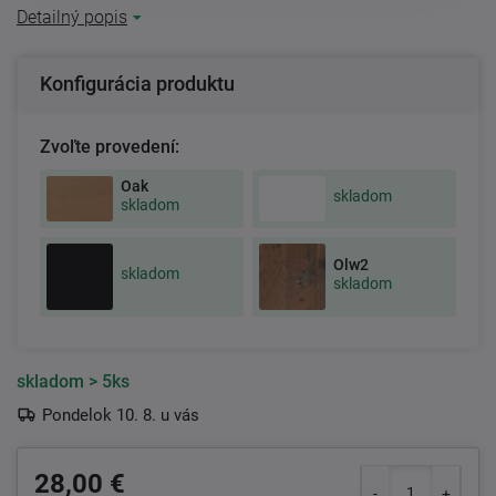
Detailný popis
Konfigurácia produktu
Zvoľte provedení:
Oak
skladom
skladom
Olw2
skladom
skladom
skladom
> 5ks
Pondelok 10. 8. u vás
28,00 €