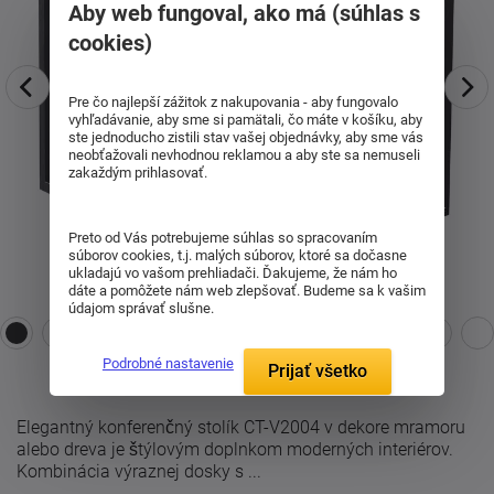
Aby web fungoval, ako má (súhlas s
cookies)
Pre čo najlepší zážitok z nakupovania - aby fungovalo
vyhľadávanie, aby sme si pamätali, čo máte v košíku, aby
ste jednoducho zistili stav vašej objednávky, aby sme vás
neobťažovali nevhodnou reklamou a aby ste sa nemuseli
zakaždým prihlasovať.
Preto od Vás potrebujeme súhlas so spracovaním
súborov cookies, t.j. malých súborov, ktoré sa dočasne
ukladajú vo vašom prehliadači. Ďakujeme, že nám ho
dáte a pomôžete nám web zlepšovať. Budeme sa k vašim
údajom správať slušne.
Podrobné nastavenie
Prijať všetko
Elegantný konferenčný stolík CT-V2004 v dekore mramoru
alebo dreva je štýlovým doplnkom moderných interiérov.
Kombinácia výraznej dosky s ...