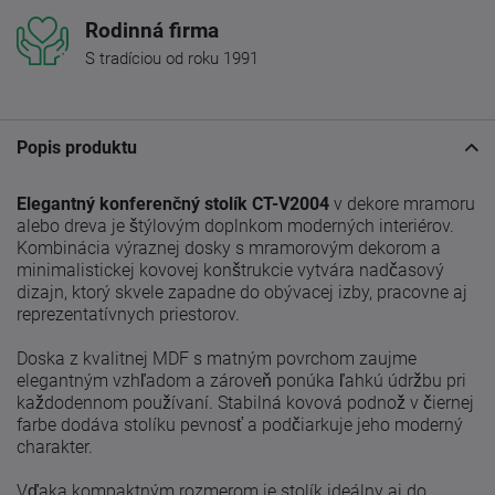
Rodinná firma
S tradíciou od roku 1991
Popis produktu
Elegantný konferenčný stolík CT-V2004
v dekore mramoru
alebo dreva je štýlovým doplnkom moderných interiérov.
Kombinácia výraznej dosky s mramorovým dekorom a
minimalistickej kovovej konštrukcie vytvára nadčasový
dizajn, ktorý skvele zapadne do obývacej izby, pracovne aj
reprezentatívnych priestorov.
Doska z kvalitnej MDF s matným povrchom zaujme
elegantným vzhľadom a zároveň ponúka ľahkú údržbu pri
každodennom používaní. Stabilná kovová podnož v čiernej
farbe dodáva stolíku pevnosť a podčiarkuje jeho moderný
charakter.
Vďaka kompaktným rozmerom je stolík ideálny aj do