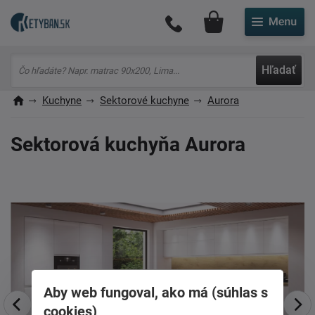
Môj účet
Hľadať
Kuchyne
Sektorové kuchyne
Aurora
Sektorová kuchyňa Aurora
Aby web fungoval, ako má (súhlas s
cookies)