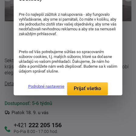
Pre čo najlepší zážitok z nakupovania - aby fungovalo
vyhľadávanie, aby sme si pamätali, čo máte v košíku, aby
ste jednoducho zistili stav vašej objednávky, aby sme vás
neobťažovali nevhodnou reklamou a aby ste sa nemuseli
zakaždým prihlasovať.
Preto od Vás potrebujeme súhlas so spracovaním
súborov cookies, t.j. malých súborov, ktoré sa dočasne
Sektorová kuchyňa Aurora v čistom bielom prevedení
ukladajú vo vašom prehliadači. Ďakujeme, že nám ho
krásne presvetlí celý priestor. Vďaka lesklým čelám pôsobí
dáte a pomôžete nám web zlepšovať. Budeme sa k vašim
údajom správať slušne.
elegantne, vzdušne a veľmi ...
Detailný popis
Podrobné nastavenie
Prijať všetko
Dostupnosť:
5-6 týdnů
Piatok 18. 9. u vás
+421
222 205 156
Po-Pia 8:00 - 17:00 hod.