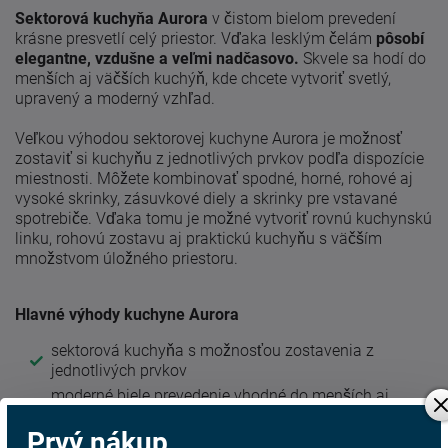
Sektorová kuchyňa Aurora
v čistom bielom prevedení
krásne presvetlí celý priestor. Vďaka lesklým čelám
pôsobí
elegantne, vzdušne a veľmi nadčasovo.
Skvele sa hodí do
menších aj väčších kuchýň, kde chcete vytvoriť svetlý,
upravený a moderný vzhľad.
Veľkou výhodou sektorovej kuchyne Aurora je možnosť
zostaviť si kuchyňu z jednotlivých prvkov podľa dispozície
miestnosti. Môžete kombinovať spodné, horné, rohové aj
vysoké skrinky, zásuvkové diely a skrinky pre vstavané
spotrebiče. Vďaka tomu je možné vytvoriť rovnú kuchynskú
linku, rohovú zostavu aj praktickú kuchyňu s väčším
množstvom úložného priestoru.
Hlavné výhody kuchyne Aurora
sektorová kuchyňa s možnosťou zostavenia z
jednotlivých prvkov
moderné biele prevedenie vhodné do menších aj
väčších priestorov
Prvý nákup
lesklé čelá pre elegantný a svetlý vzhľad