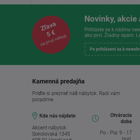
Novinky, akcie 
Zľava
Prihláste sa k nášmu new
5 €
ako prví. Žiadny spam. L
na prvý nákup
Po prihlásení sa k newsl
Kamenná predajňa
Príďte si prezrieť náš nábytok. Radi vám
poradíme.
Otváracia
Kde nás nájdete
doba
Akcent nábytok
Po - Pia: 9 - 17
Sokolovská 1345
hod.