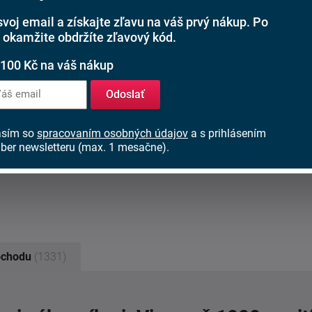
plochy, hlavne medzi drezom a varnou časťou.
jviac využívaný.
svoj email a získajte zľavu na váš prvý nákup. Po
 okamžite obdržíte zľavový kód.
 100 Kč na váš nákup
kto chce svetlú kuchyňu, ale nechce úplne
tor presvetlí, rámované dvierka mu dodajú
Odoslať
znia.
asím so
spracovaním osobných údajov
a s prihlásením
ber newsletteru (max. 1 mesačne).
 dodávané v demontovanom stave.
bchodu
(1331)