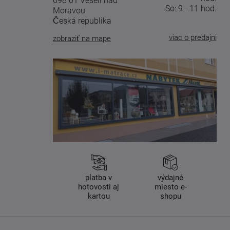
698 01 Veselí nad
So: 9 - 11 hod.
Moravou
Česká republika
viac o predajni
zobraziť na mape
platba v
výdajné
hotovosti aj
miesto e-
kartou
shopu