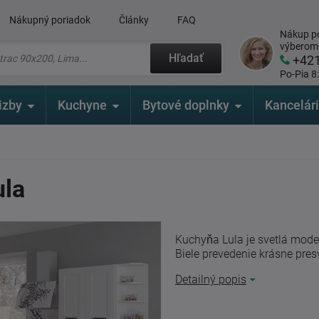
Nákupný poriadok
Články
FAQ
Nákup po
výberom
Hľadať
+42
Po-Pia 8
izby
Kuchyne
Bytové doplnky
Kancelár
ula
Kuchyňa Lula je svetlá mod
Biele prevedenie krásne presve
Detailný popis