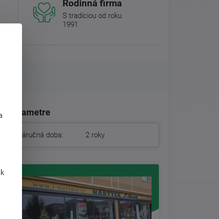
Rodinná firma
S tradíciou od roku
1991
j
Parametre
a
Záručná doba:
2 roky
 k