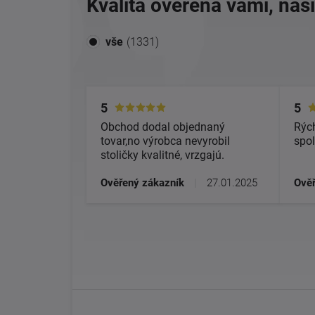
Kvalita overená vami, naš
vše
(1331)
5
5
Obchod dodal objednaný
Rých
tovar,no výrobca nevyrobil
spol
stoličky kvalitné, vrzgajú.
Ověřený zákazník
|
27.01.2025
Ověř