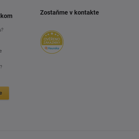
Zostaňme v kontakte
tkom
u?
e
?
e