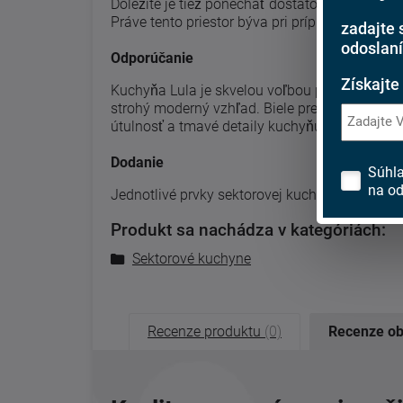
Dôležité je tiež ponechať dostatok pracovnej 
Práve tento priestor býva pri príprave jedla na
zadajte 
odoslaní
Odporúčanie
Získajte
Kuchyňa Lula je skvelou voľbou pre každého, 
strohý moderný vzhľad. Biele prevedenie pries
útulnosť a tmavé detaily kuchyňu pekne zvýra
Dodanie
Súhl
na od
Jednotlivé prvky sektorovej kuchyne Lula sú
Produkt sa nachádza v kategóriách:
Sektorové kuchyne
Recenze produktu
(0)
Recenze o