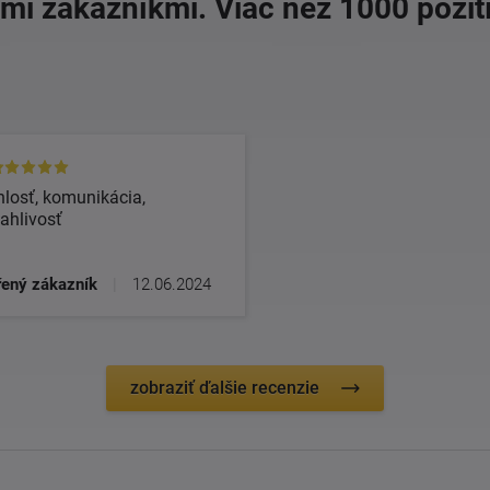
imi zákazníkmi. Viac než 1000 pozit
losť, komunikácia,
ahlivosť
ený zákazník
|
12.06.2024
zobraziť ďalšie recenzie