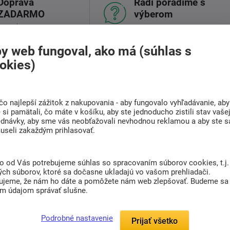
Doprava
Radi poradíme s
ZADARMO
výberom
Pri nákupe nad 301 Eur
Nájdite vhodný matrac
y web fungoval, ako má (súhlas s
okies)
(0)
čo najlepší zážitok z nakupovania - aby fungovalo vyhľadávanie, aby
si pamätali, čo máte v košíku, aby ste jednoducho zistili stav vaše
mne klasickým vzhľadom. Biele prevedenie
ednávky, aby sme vás neobťažovali nevhodnou reklamou a aby ste s
e úchytky dodajú kuchyni výraznejší kontrast.
useli zakaždým prihlasovať.
ámčekom, ktoré kuchyni dodávajú útulnejší
elen do moderných interiérov, ale aj do
to od Vás potrebujeme súhlas so spracovaním súborov cookies, t.j.
hkým vidieckym alebo nadčasovým nádychom.
ých súborov, ktoré sa dočasne ukladajú vo vašom prehliadači.
ujeme, že nám ho dáte a pomôžete nám web zlepšovať. Budeme sa
žnosť zostaviť si kuchyňu z jednotlivých
im údajom správať slušne.
binovať spodné, horné, rohové aj vysoké
rinky pre vstavané spotrebiče. Ľahko tak
Podrobné nastavenie
ickú rohovú zostavu aj väčšiu kuchyňu s
Prijať všetko