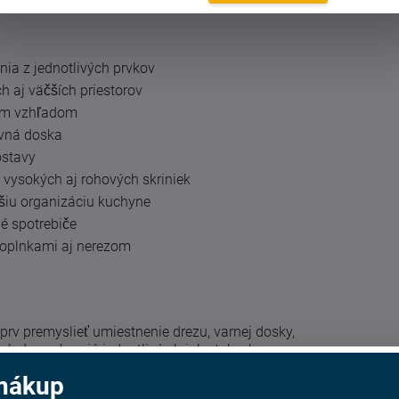
ia z jednotlivých prvkov
h aj väčších priestorov
ým vzhľadom
ovná doska
ostavy
vysokých aj rohových skriniek
pšiu organizáciu kuchyne
é spotrebiče
doplnkami aj nerezom
rv premyslieť umiestnenie drezu, varnej dosky,
sledne vyberajú jednotlivé skrinky tak, aby na
re používala pri každodennom varení.
 nákup