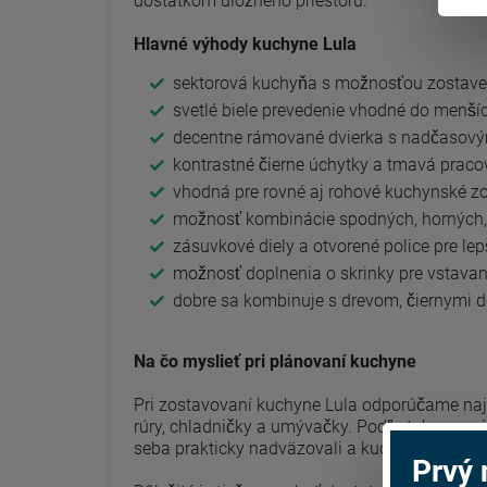
dostatkom úložného priestoru.
Hlavné výhody kuchyne Lula
sektorová kuchyňa s možnosťou zostaven
svetlé biele prevedenie vhodné do menšíc
decentne rámované dvierka s nadčasov
kontrastné čierne úchytky a tmavá prac
vhodná pre rovné aj rohové kuchynské z
možnosť kombinácie spodných, horných, 
zásuvkové diely a otvorené police pre le
možnosť doplnenia o skrinky pre vstavan
dobre sa kombinuje s drevom, čiernymi 
Na čo myslieť pri plánovaní kuchyne
Pri zostavovaní kuchyne Lula odporúčame najp
rúry, chladničky a umývačky. Podľa toho sa ná
seba prakticky nadväzovali a kuchyňa sa dob
Prvý