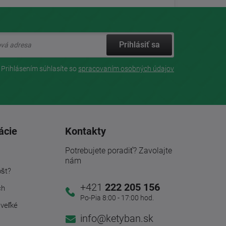
Prihlásiť sa
Prihlásením súhlasíte so
spracovaním osobných údajov
ácie
Kontakty
Potrebujete poradiť? Zavolajte
nám
ošt?
+421
222 205 156
ch
Po-Pia 8:00 - 17:00 hod.
 veľké
info@ketyban.sk