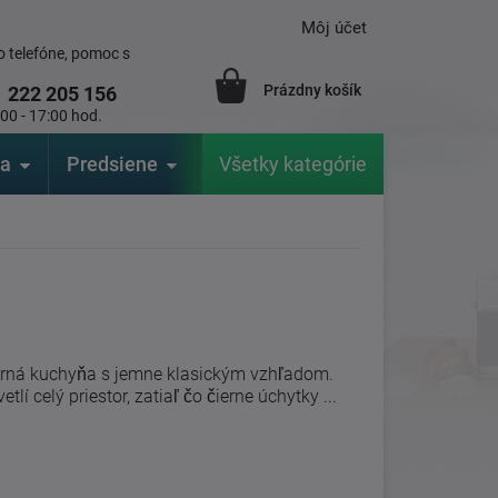
Môj účet
 telefóne, pomoc s
Prázdny košík
1
222 205 156
:00 - 17:00 hod.
ia
Predsiene
Výrobcovia
Všetky kategórie
Záhrada
erná kuchyňa s jemne klasickým vzhľadom.
tlí celý priestor, zatiaľ čo čierne úchytky ...