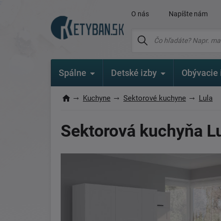
O nás
Napíšte nám
Spálne
Detské izby
Obývacie 
Kuchyne
Sektorové kuchyne
Lula
Sektorová kuchyňa L