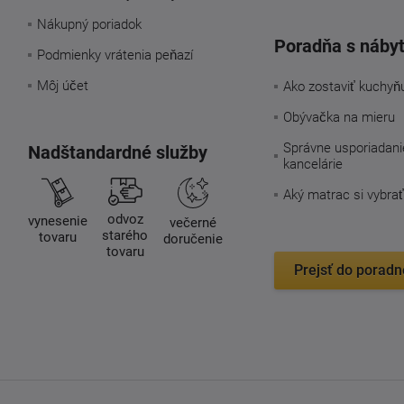
Nákupný poriadok
Poradňa s náby
Podmienky vrátenia peňazí
Môj účet
Ako zostaviť kuchyň
Obývačka na mieru
Správne usporiadani
Nadštandardné služby
kancelárie
Aký matrac si vybrať
odvoz
vynesenie
večerné
starého
tovaru
doručenie
tovaru
Prejsť do poradn